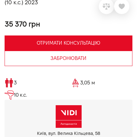
(10 к.с.) 2023
VIDI Кар'єра
35 370 грн
Контакти
ОТРИМАТИ КОНСУЛЬТАЦІЮ
Підпишись на наш канал та слідкуй за
акціями, послугами та новинками
ЗАБРОНЮВАТИ
3
3,05 м
10 к.с.
Київ, вул. Велика Кільцева, 58