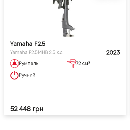
Yamaha F2.5
2023
Yamaha F2.5MHB 2.5 к.с.
Румпель
72 см³
Ручний
52 448 грн