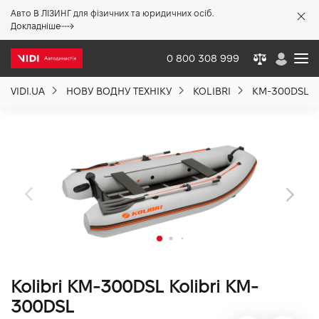
Авто В ЛІЗИНГ для фізичних та юридичних осіб.
X
Докладніше
0 800 308 999
VIDI.UA
НОВУ ВОДНУ ТЕХНІКУ
KOLIBRI
KM-300DSL
Про компанію
Акції %
Новини
Політика якості
Kolibri KM-300DSL Kolibri KM-
Вакансії
300DSL