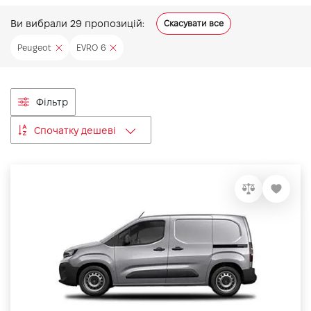
VIDI Кар'єра
Ви вибрали
29
пропозицій:
Скасувати все
Peugeot
EVRO 6
Контакти
Фільтр
Підпишись на наш канал та слідкуй за
акціями, послугами та новинками
Спочатку дешеві