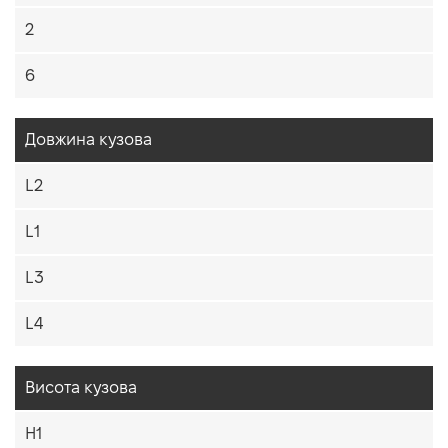
2
6
Довжина кузова
L2
L1
L3
L4
Висота кузова
H1