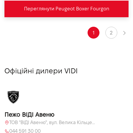
Переглянути Peugeot Boxer Fourgon
1
2
Офіційні дилери VIDI
Пежо ВІДІ Авеню
ТОВ "ВІДІ Авеню", вул. Велика Кільцева, 60, с. Софіївська Борщагівка
044 591 30 00