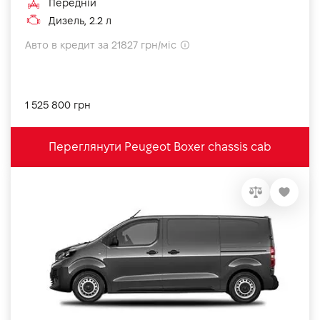
Передній
Дизель, 2.2 л
Авто в кредит за 21827 грн/міс
1 525 800 грн
Переглянути Peugeot Boxer chassis cab