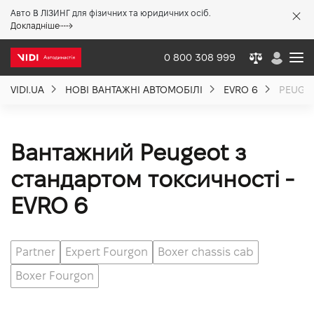
Авто В ЛІЗИНГ для фізичних та юридичних осіб.
X
Докладніше
0 800 308 999
VIDI.UA
НОВІ ВАНТАЖНІ АВТОМОБІЛІ
EVRO 6
PEUGE
Про компанію
Акції %
Вантажний Peugeot з
стандартом токсичності -
Новини
EVRO 6
Політика якості
Partner
Expert Fourgon
Boxer chassis cab
Boxer Fourgon
Вакансії