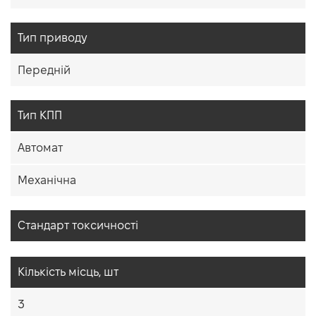
Тип приводу
Передній
Тип КПП
Автомат
Механічна
Cтандарт токсичності
Кiлькiсть мiсць, шт
3