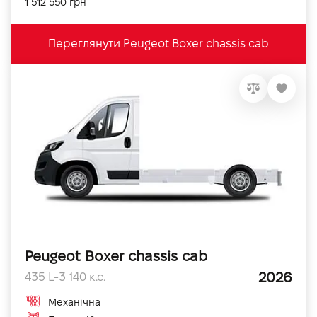
1 512 550 грн
Переглянути Peugeot Boxer chassis cab
Peugeot Boxer chassis cab
2026
435 L-3 140 к.с.
Механічна