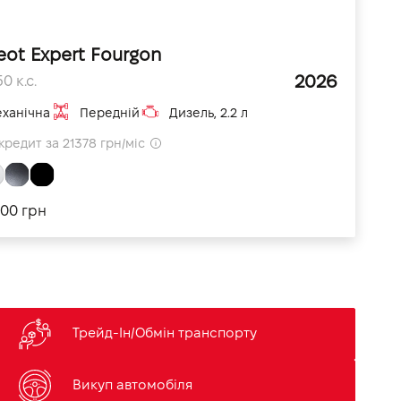
eot Expert Fourgon
2026
0 к.с.
ханічна
Передній
Дизель, 2.2 л
кредит за 21378 грн/міс
400 грн
Трейд-Ін/Обмін транспорту
Викуп автомобіля