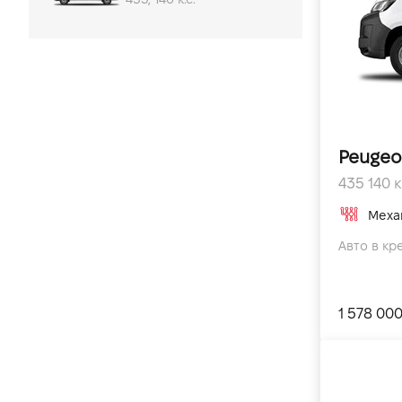
Peugeo
435 140 к.
Меха
Авто в кре
1 578 00