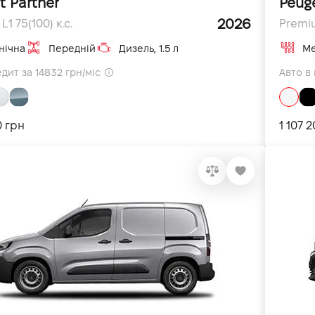
t Partner
Peug
2026
1 75(100) к.с.
Premiu
нічна
Передній
Дизель, 1.5 л
Ме
дит за 14832 грн/міс
Авто в 
0 грн
1 107 