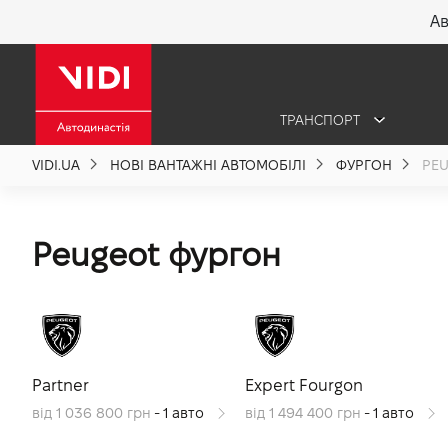
Ав
X
ТРАНСПОРТ
Про компанію
VIDI.UA
НОВІ ВАНТАЖНІ АВТОМОБІЛІ
ФУРГОН
PE
Акції %
Peugeot фургон
Новини
Політика якості
Partner
Expert Fourgon
Вакансії
від 1 036 800 грн
- 1 авто
від 1 494 400 грн
- 1 авто