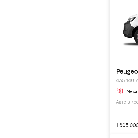
Peugeo
435 140 к.
Меха
Авто в кр
1 603 00