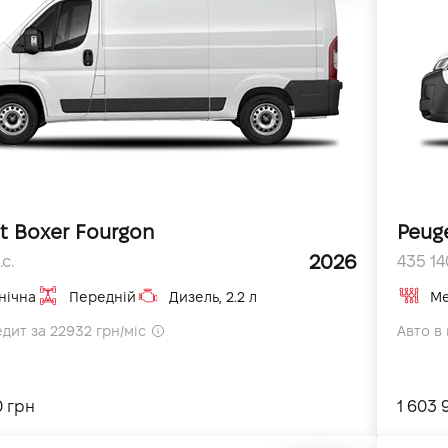
t Boxer Fourgon
Peug
2026
с.
435 140
нічна
Передній
Дизель, 2.2 л
Ме
едит за 22932 грн/міс
Авто в 
0 грн
1 603 