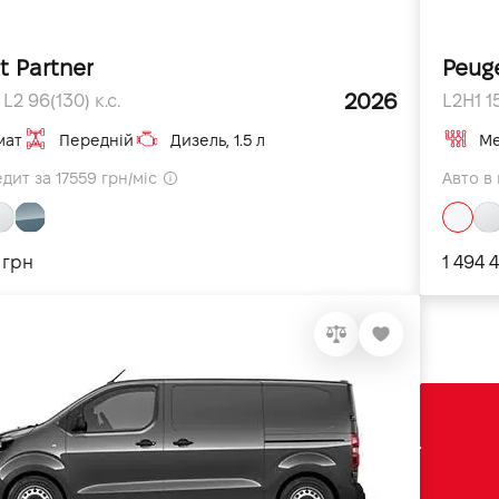
t Partner
Peug
2026
2 96(130) к.с.
L2H1 15
мат
Передній
Дизель, 1.5 л
Ме
дит за 17559 грн/міс
Авто в 
 грн
1 494 