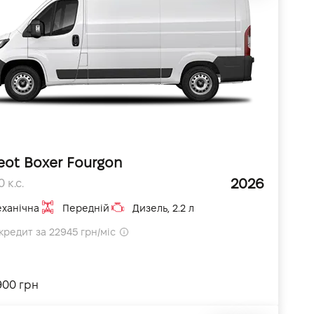
eot Boxer Fourgon
2026
 к.с.
ханічна
Передній
Дизель, 2.2 л
кредит за 22945 грн/міс
900 грн