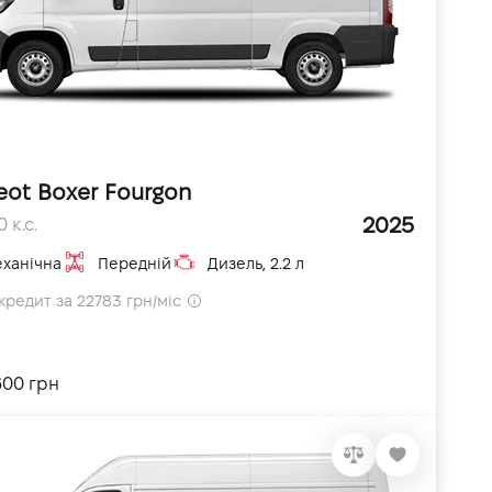
eot Boxer Fourgon
2025
 к.с.
ханічна
Передній
Дизель, 2.2 л
кредит за 22783 грн/міс
600 грн