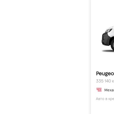
Peugeo
335 140 к
Меха
Авто в кр