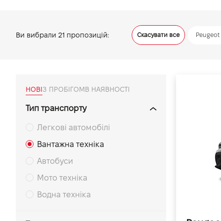
VIDI Кар'єра
Ви вибрали
21
пропозицій:
Скасувати все
Peugeot
Контакти
Підпишись на наш канал та слідкуй за
акціями, послугами та новинками
НОВІ
З ПРОБІГОМ
В НАЯВНОСТІ
Тип транспорту
Легкові автомобілі
Вантажна техніка
Автобуси
Мото техніка
Водна техніка