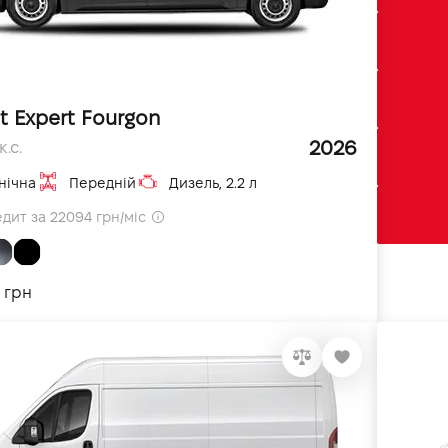
t Expert Fourgon
2026
к.с.
нічна
Передній
Дизель, 2.2 л
едит за 22094 грн/міс
 грн