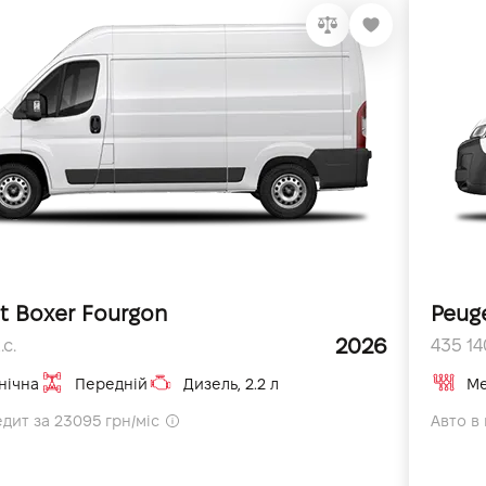
t Boxer Fourgon
Peug
2026
.с.
435 140
нічна
Передній
Дизель, 2.2 л
Ме
едит за 23095 грн/міс
Авто в 