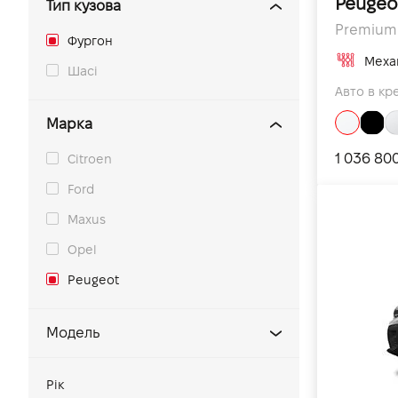
Peugeo
Тип кузова
Premium L
Фургон
Меха
Шасі
Авто в кре
Марка
1 036 80
Citroen
Ford
Maxus
Opel
Peugeot
Модель
Partner
Рік