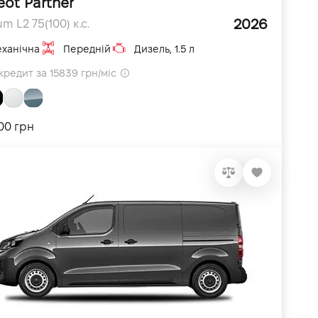
eot Partner
2026
m L2 75(100) к.с.
ханічна
Передній
Дизель, 1.5 л
кредит за 15839 грн/міс
200 грн