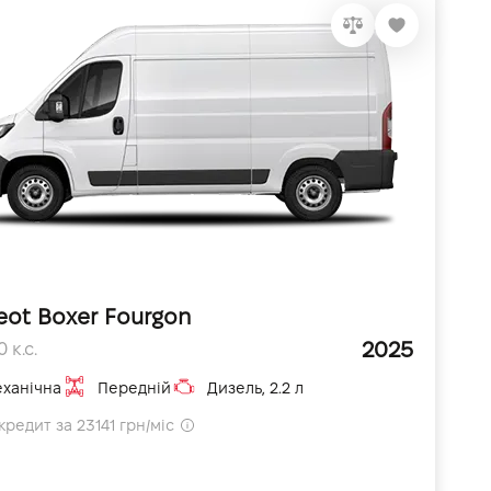
eot Boxer Fourgon
2025
 к.с.
ханічна
Передній
Дизель, 2.2 л
кредит за 23141 грн/міс