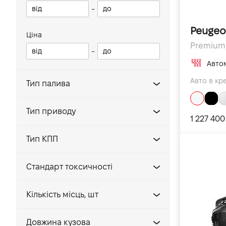
Expert Fourgon
-
Boxer chassis cab
Peugeo
Boxer Fourgon
Ціна
Premium L
-
Авто
Авто в кре
Тип палива
Дизель
Тип приводу
1 227 400
Передній
Тип КПП
Автомат
Cтандарт токсичності
Механічна
EVRO 6
Кiлькiсть мiсць, шт
2
Довжина кузова