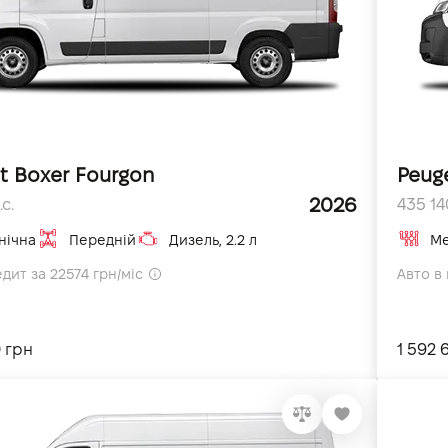
t Boxer Fourgon
Peug
2026
с.
435 140
нічна
Передній
Дизель, 2.2 л
Ме
дит за 22574 грн/міс
Авто в 
0 грн
1 592 