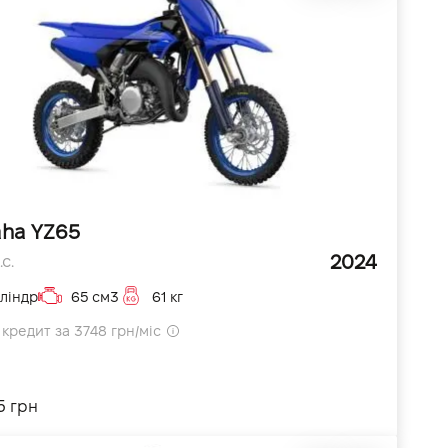
ha YZ65
2024
с.
ліндр
65 см3
61 кг
кредит за 3748 грн/міс
5 грн