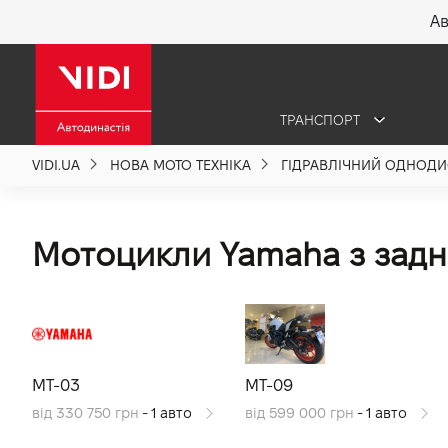
Ав
X
ТРАНСПОРТ
Про компанію
VIDI.UA
НОВА МОТО ТЕХНІКА
ГІДРАВЛІЧНИЙ ОДНОД
Акції %
Мотоцикли Yamaha з задн
Новини
Політика якості
MT-03
MT-09
Вакансії
від 330 750 грн
- 1 авто
від 599 000 грн
- 1 авто