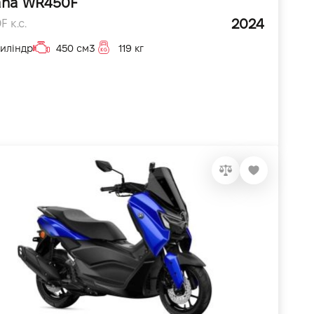
ha WR450F
2024
 к.с.
циліндр
450 см3
119 кг