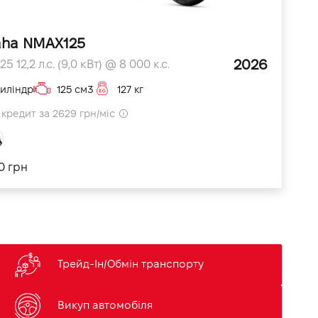
ha NMAX125
2026
 12,2 л.с. (9,0 кВт) @ 8 000 к.с.
циліндр
125 см3
127 кг
кредит за 2629 грн/міс
0 грн
Трейд-Ін/Обмін транспорту
Викуп автомобіля