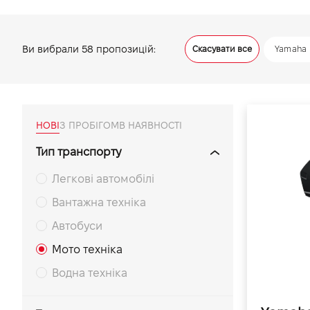
VIDI Кар'єра
Ви вибрали
58
пропозицій:
Скасувати все
Yamaha
Контакти
Підпишись на наш канал та слідкуй за
акціями, послугами та новинками
НОВІ
З ПРОБІГОМ
В НАЯВНОСТІ
Тип транспорту
Легкові автомобілі
Вантажна техніка
Автобуси
Мото техніка
Водна техніка