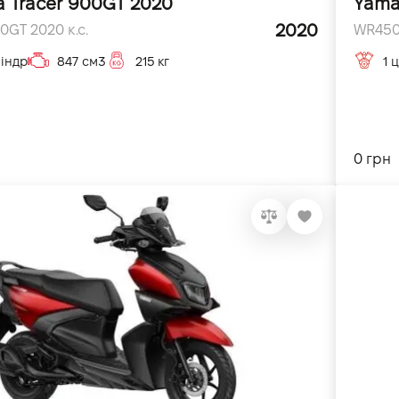
 Tracer 900GT 2020
Yama
2020
0GT 2020 к.с.
WR450F
індр
847 см3
215 кг
1 
0 грн