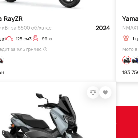
a RayZR
Yama
2024
 кВт за 6500 об/хв к.с.
NMAX125
ндр
125 см3
99 кг
1 
дит за 1615 грн/міс
Мото в 
рн
183 75