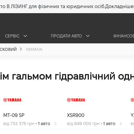
то В ЛІЗИНГ для фізичних та юридичних осіб.
Докладніше
СЕРВІС
ПРОДАТИ АВТО
ФІНАНСО
ИСКОВИЙ
YAMAHA
ім гальмом гідравлічний од
MT-09 SP
XSR900
Y
від 732 375 грн
- 1 авто
від 649 000 грн
- 1 авто
в