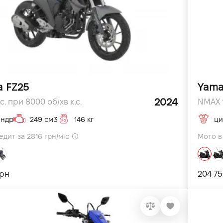
 FZ25
Yama
2024
.с. при 8000 об/хв к.с.
NMAX 1
індр
249 см3
146 кг
ци
едит за 2816 грн/міс
Мото в 
грн
204 75