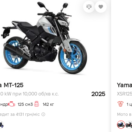
 MT-125
Yama
2025
.0 kW при 10,000 об/хв к.с.
XSR125
індр
125 см3
142 кг
1 
дит за 4131 грн/міс
Мото в 