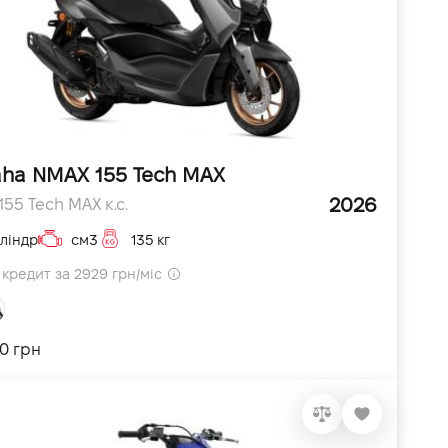
ha NMAX 155 Tech MAX
2026
55 Tech MAX к.с.
ліндр
см3
135 кг
кредит за 2929 грн/міс
0 грн