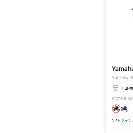
MT-125
YZF-R6 Race
FZ25
YFZ50
YFZ450R SE
Tracer 900GT 2020
XSR125
Yamah
YZF-R7
Yamaha W
Tenere 700 Rally
1 цил
Tenere 700 World Raid
Мото в кр
NEO's
R7 World GP 60th Anniversary
236 250 
MT-07