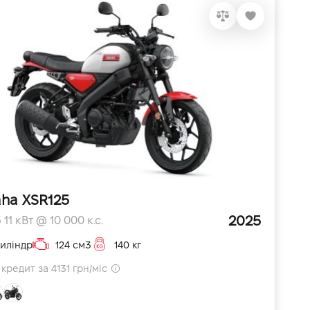
ha XSR125
2025
 11 кВт @ 10 000 к.с.
циліндр
124 см3
140 кг
кредит за 4131 грн/міс