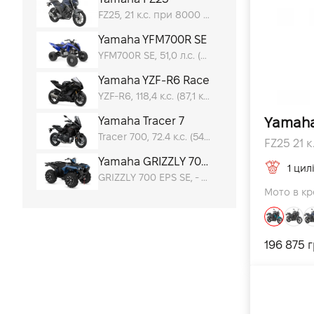
FZ25, 21 к.с. при 8000 об/хв к.с.
YZ65
YZ85LW
Yamaha YFM700R SE
YFM700R SE, 51,0 л.с. (37,5 кВт) @ 6 250 к.с.
YZ250F
Yamaha YZF-R6 Race
YZ450F
YZF-R6, 118,4 к.с. (87,1 кВт) @ 14 500 к.с.
Viking EPS
Yamaha Tracer 7
Yamaha
YZ125
Tracer 700, 72.4 к.с. (54 кВт) @ 8750 к.с.
FZ25 21 к
Kodiak 450 EPS Diff Lock
Yamaha GRIZZLY 700 EPS SE
1 цил
GRIZZLY 700 EPS SE, - к.с.
Xenter 125
Мото в кр
Tricity 300
TMAX Tech MAX
196 875 
XSR700 2017
Niken GT 2019
Tracer 900GT 2019