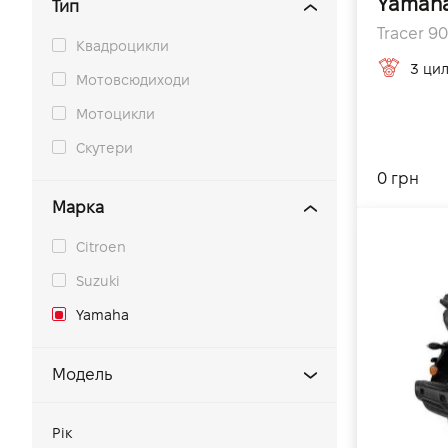
Yamaha
Тип
Tracer 90
Квадроцикли
3 цил
Мотовсюдиходи
Мотоцикли
Скутери
0 грн
Марка
Citroen
Suzuki
Yamaha
Модель
MT-03
Рік