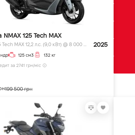
 NMAX 125 Tech MAX
2025
NMAX 125 Tech MAX 12,2 л.с. (9,0 кВт) @ 8 000 к.с.
індр
125 см3
132 кг
дит за 2741 грн/міс
рн
199 500 грн