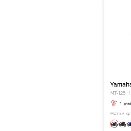
XSR900 GP
Tenere 700 Extreme
Tenere 700 Explore
RayZR
YZ250
TTR125
MT-09 Y-AMT
YZF-R9
MT-07 Y-AMT
Yamaha
Tracer 9 Y-AMT
MT-125 11
TRACER 9 GT Y-AMT
1 цил
Tracer 9 GT+ Y-AMT
Мото в кре
YFM110R