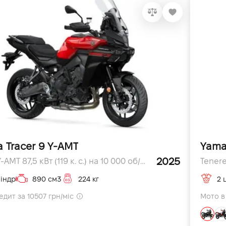
 Tracer 9 Y-AMT
Yama
2025
Tracer 9 Y-AMT 87,5 кВт (119 к. с.) на 10 000 об/хв к.с.
Tenere
індр
890 см3
224 кг
2 
едит за 10507 грн/міс
Мото в 