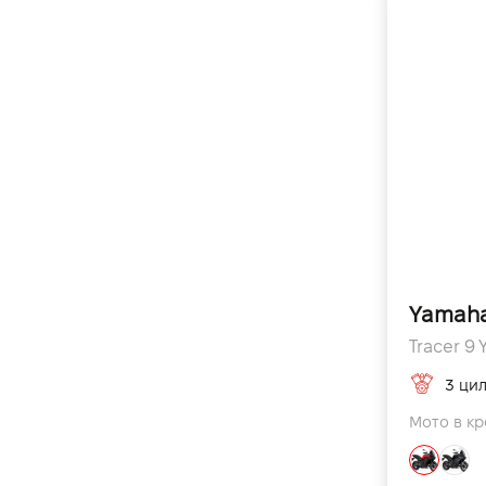
Yamaha
3 цил
Мото в кр