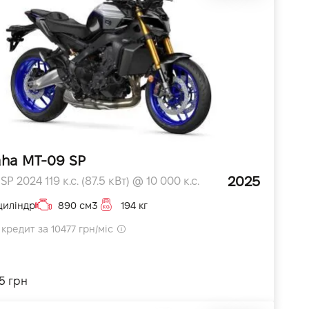
ha MT-09 SP
2025
P 2024 119 к.с. (87.5 кВт) @ 10 000 к.с.
циліндр
890 см3
194 кг
кредит за 10477 грн/міс
5 грн