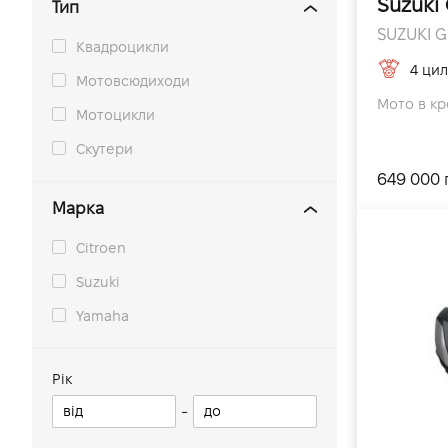
Suzuki
Тип
SUZUKI GS
Квадроцикли
4 цил
Мотовсюдиходи
Мото в кр
Мотоцикли
Скутери
649 000 
Марка
Citroen
Suzuki
Yamaha
Рік
-