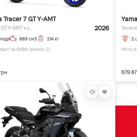
 Tracer 7 GT Y-AMT
Yama
2026
GT Y-AMT к.с.
Tenere 
індр
689 см3
214 кг
2 
едит за 9388 грн/міс
Мото в 
грн
679 87