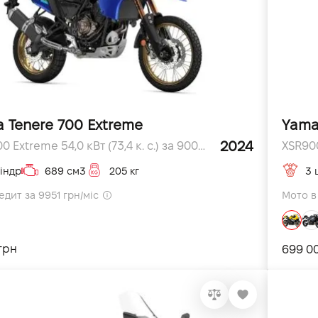
 Tenere 700 Extreme
Yama
2024
Tenere 700 Extreme 54,0 кВт (73,4 к. с.) за 9000 об/хв к.с.
XSR900
індр
689 см3
205 кг
3 
едит за 9951 грн/міс
Мото в 
грн
699 0