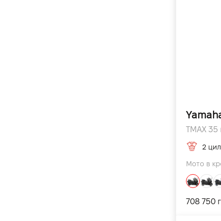
Yamah
TMAX 35 к
2 цил
Мото в кр
708 750 