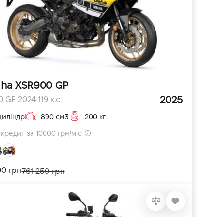
ha XSR900 GP
2025
 GP 2024 119 к.с.
циліндр
890 см3
200 кг
кредит за 10000 грн/міс
00 грн
761 250 грн