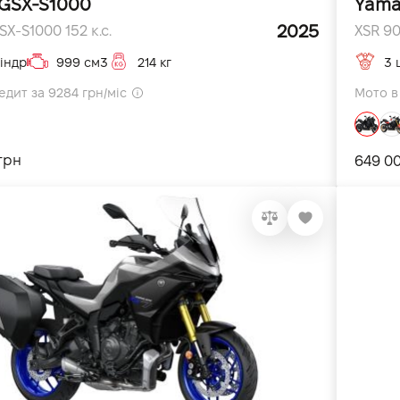
 GSX-S1000
Yama
2025
X-S1000 152 к.с.
XSR 900
індр
999 см3
214 кг
3 
едит за 9284 грн/міс
Мото в 
грн
649 0