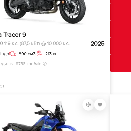
 Tracer 9
2025
 119 к.с. (87,5 кВт) @ 10 000 к.с.
індр
890 см3
213 кг
едит за 9756 грн/міс
грн