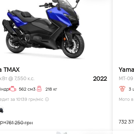
a TMAX
Yama
2022
Вт @ 7,550 к.с.
MT-09 S
індр
562 см3
218 кг
3 
едит за 10139 грн/міс
Мото в 
732 37
грн
761 250 грн