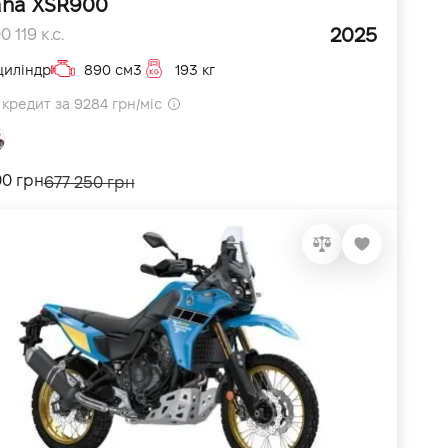
ha XSR900
2025
 119 к.с.
циліндр
890 см3
193 кг
кредит за 9284 грн/міс
00 грн
677 250 грн