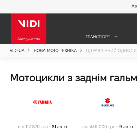
Ав
X
ТРАНСПОРТ
Про компанію
VIDI.UA
НОВА МОТО ТЕХНІКА
ГІДРАВЛІЧНИЙ ОДНОД
Акції %
Мотоцикли з заднім галь
Новини
Політика якості
Вакансії
від 112 875 грн
- 61 авто
від 439 000 грн
- 9 авто