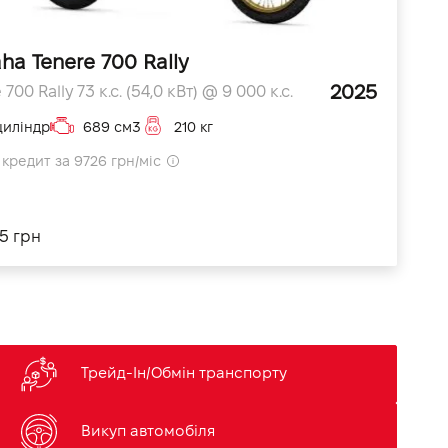
ha Tenere 700 Rally
2025
700 Rally 73 к.с. (54,0 кВт) @ 9 000 к.с.
циліндр
689 см3
210 кг
кредит за 9726 грн/міс
5 грн
Трейд-Ін/Обмін транспорту
Викуп автомобіля