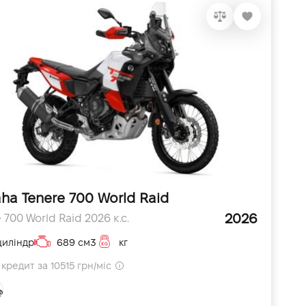
ha Tenere 700 World Raid
2026
 700 World Raid 2026 к.с.
циліндр
689 см3
кг
кредит за 10515 грн/міс