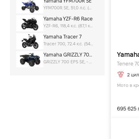
Yamaha YFM700R SE
YFM700R SE, 51,0 л.с. (37,5 кВт) @ 6 250 к.с.
Yamaha YZF-R6 Race
YZF-R6, 118,4 к.с. (87,1 кВт) @ 14 500 к.с.
Yamaha Tracer 7
Tracer 700, 72.4 к.с. (54 кВт) @ 8750 к.с.
Yamaha
Yamaha GRIZZLY 700 EPS SE
GRIZZLY 700 EPS SE, - к.с.
2 цил
Мото в кр
695 625 