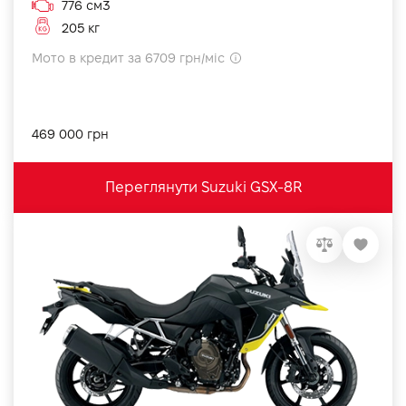
776 см3
205 кг
Мото в кредит за 6709 грн/міс
469 000 грн
Переглянути Suzuki GSX-8R