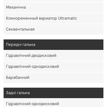
Механічна
Клиноременный вариатор Ultramatic
Секвентальная
Передні гальма
Гідравлічний дводисковий
Гідравлічний однодисковий
Барабанний
Задні гальма
Гідравлічний однодисковий