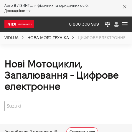
Авто В ЛІЗИНГ для фізичних та юридичних осіб.
X
Докладніше
0 800 308 999
VIDI.UA
НОВА МОТО ТЕХНІКА
ЦИФРОВЕ ЕЛЕКТРОННЕ
Про компанію
Акції %
Нові Мотоцикли,
Запалювання - Цифрове
Новини
електронне
Політика якості
Suzuki
Вакансії
Ви вибрали
7
пропозицій:
Скасувати все