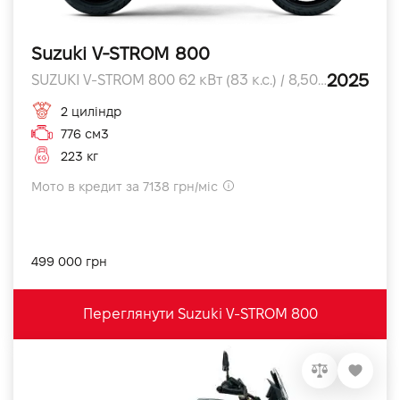
Suzuki V-STROM 800
2025
SUZUKI V-STROM 800 62 кВт (83 к.с.) / 8,500 об/хв к.с.
2 циліндр
776 см3
223 кг
Мото в кредит за 7138 грн/міс
499 000 грн
Переглянути Suzuki V-STROM 800