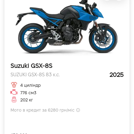
Suzuki GSX-8S
2025
SUZUKI GSX-8S 83 к.с.
4 циліндр
776 см3
202 кг
Мото в кредит за 6280 грн/міс