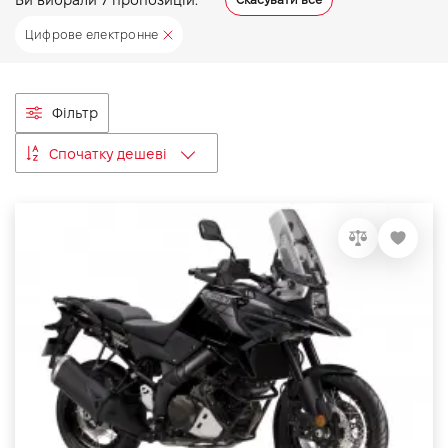
VIDI Кар'єра
Цифрове електронне
Контакти
Фільтр
Підпишись на наш канал та слідкуй за
Спочатку дешеві
акціями, послугами та новинками