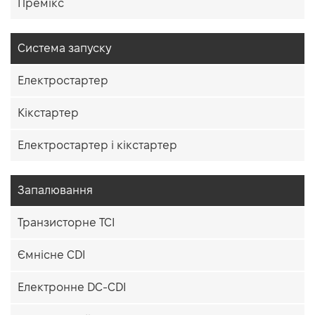
Премікс
Система запуску
Електростартер
Кікстартер
Електростартер і кікстартер
Запалювання
Транзисторне TCI
Ємнісне CDI
Електронне DC-CDI