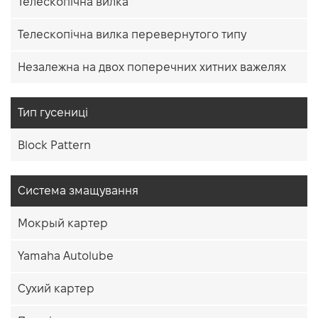
Телескопічна вилка
Телескопічна вилка перевернутого типу
Незалежна на двох поперечних хитних важелях
Тип гусениці
Block Pattern
Система змащування
Мокрый картер
Yamaha Autolube
Сухий картер