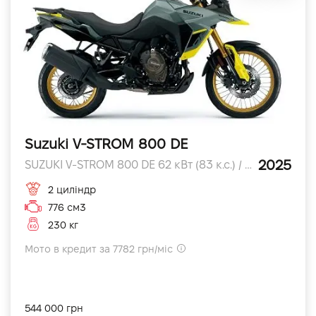
Suzuki V-STROM 800 DE
2025
SUZUKI V-STROM 800 DE 62 кВт (83 к.с.) / 8,500 об/хв к.с.
2 циліндр
776 см3
230 кг
Мото в кредит за 7782 грн/міс
544 000 грн