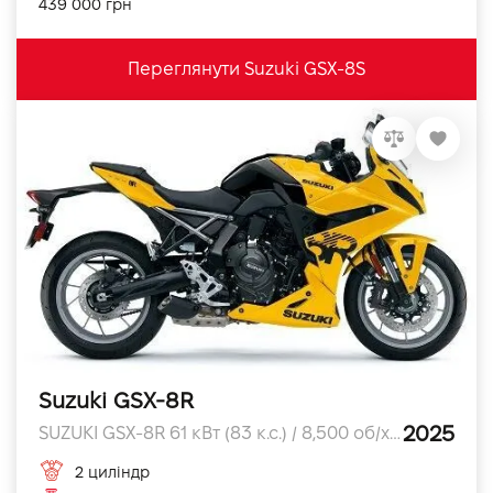
439 000 грн
Переглянути Suzuki GSX-8S
Suzuki GSX-8R
2025
SUZUKI GSX-8R 61 кВт (83 к.с.) / 8,500 об/хв к.с.
2 циліндр