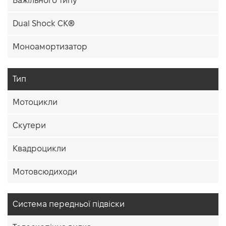
Важільного типу
Dual Shock CK®
Моноамортизатор
Тип
Мотоцикли
Скутери
Квадроцикли
Мотовсюдиходи
Система передньої підвіски