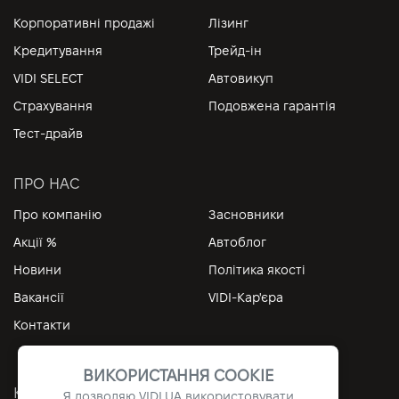
Корпоративні продажі
Лізинг
Кредитування
Трейд-ін
VIDI SELECT
Автовикуп
Страхування
Подовжена гарантія
Тест-драйв
ПРО НАС
Про компанію
Засновники
Акції %
Автоблог
Новини
Політика якості
Вакансії
VIDI-Кар'єра
Контакти
ВИКОРИСТАННЯ COOKIE
КОРИСНІ ПОСИЛАННЯ
Я дозволяю
VIDI.UA
використовувати