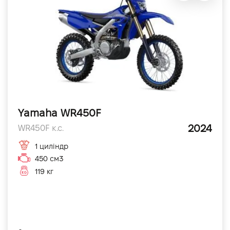
Yamaha WR450F
2024
WR450F к.с.
1 циліндр
450 см3
119 кг