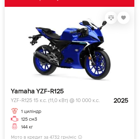
Yamaha YZF-R125
2025
YZF-R125 15 к.с. (11,0 кВт) @ 10 000 к.с.
1 циліндр
125 см3
144 кг
Мото в кредит за 4732 грн/міс