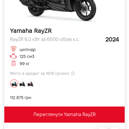
Yamaha RayZR
2024
RayZR 6,0 кВт за 6500 об/хв к.с.
циліндр
125 см3
99 кг
Мото в кредит за 1615 грн/міс
112 875 грн
Переглянути Yamaha RayZR