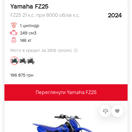
Yamaha FZ25
2024
FZ25 21 к.с. при 8000 об/хв к.с.
1 циліндр
249 см3
146 кг
Мото в кредит за 2816 грн/міс
196 875 грн
Переглянути Yamaha FZ25