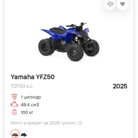
Yamaha YFZ50
2025
YZF50 к.с.
1 циліндр
49.4 см3
100 кг
Мото в кредит за 2028 грн/міс