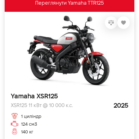
Переглянути Yamaha TTR125
Yamaha XSR125
2025
XSR125 11 кВт @ 10 000 к.с.
1 циліндр
124 см3
140 кг