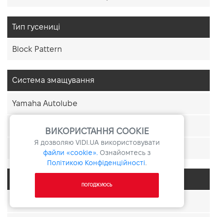
Тип гусениці
Block Pattern
Система змащування
Yamaha Autolube
Сухий картер
ВИКОРИСТАННЯ COOKIE
Я дозволяю
VIDI.UA
використовувати
Премікс
файли «cookie».
Ознайомтесь з
Політикою Конфіденційності
.
Система запуску
ПОГОДЖУЮСЬ
Електростартер