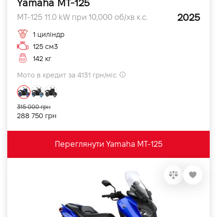
Yamaha MT-125
2025
MT-125 11.0 kW при 10,000 об/хв к.с.
1 циліндр
125 см3
142 кг
Мото в кредит за 4131 грн/міс
315 000 грн
288 750 грн
Переглянути Yamaha MT-125