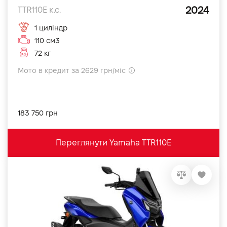
2024
TTR110E к.с.
1 циліндр
110 см3
72 кг
Мото в кредит за 2629 грн/міс
183 750 грн
Переглянути Yamaha TTR110E