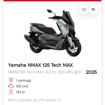
Yamaha NMAX 125 Tech MAX
2025
NMAX 125 Tech MAX 12,2 л.с. (9,0 кВт) @ 8 000 к.с.
1 циліндр
125 см3
132 кг
Мото в кредит за 2741 грн/міс