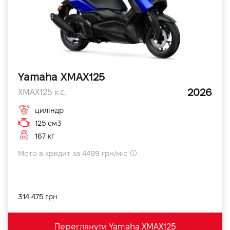
Yamaha XMAX125
2026
XMAX125 к.с.
циліндр
125 см3
167 кг
Мото в кредит за 4499 грн/міс
314 475 грн
Переглянути Yamaha XMAX125