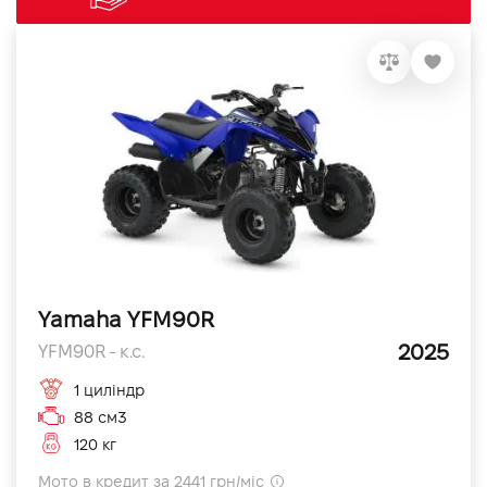
Yamaha YFM90R
2025
YFM90R - к.с.
1 циліндр
88 см3
120 кг
Мото в кредит за 2441 грн/міс