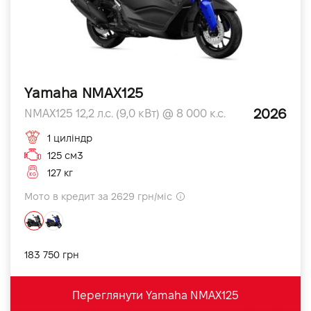
Yamaha NMAX125
2026
NMAX125 12,2 л.с. (9,0 кВт) @ 8 000 к.с.
1 циліндр
125 см3
127 кг
Мото в кредит за 2629 грн/міс
183 750 грн
Переглянути Yamaha NMAX125