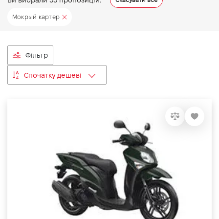
VIDI Кар'єра
Мокрый картер
Контакти
Фільтр
Підпишись на наш канал та слідкуй за
Спочатку дешеві
акціями, послугами та новинками