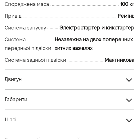
Споряджена маса
100 кг
Привід
Ремінь
Система запуску
Электростартер и кикстартер
Система
Незалежна на двох поперечних
передньої підвіски
хитних важелях
Система задньої підвіски
Маятникова
Двигун
Головна передача
Ремінь
Габарити
Трансмісія
Автоматична клиноремінна
Висота, см
77
Двигун
1-циліндровий 4-тактний повітряного
Шасі
Довжина, см
125
охолодження типу SOHC
Хід передньої підвіски (мм)
60
Ширина, см
82
Об'єм двигуна (см.куб.)
49.4