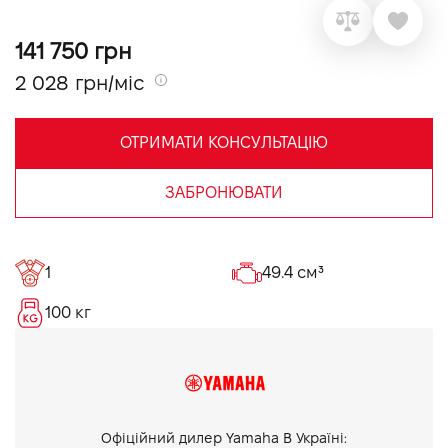
VIDI Кар'єра
141 750 грн
2 028 грн/міс
Контакти
ОТРИМАТИ КОНСУЛЬТАЦІЮ
Підпишись на наш канал та слідкуй за
акціями, послугами та новинками
ЗАБРОНЮВАТИ
1
49.4 см³
100 кг
Офіційний дилер Yamaha В Україні: