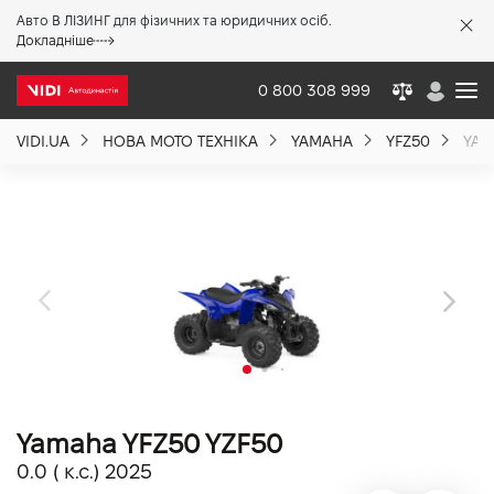
Авто В ЛІЗИНГ для фізичних та юридичних осіб.
X
Докладніше
0 800 308 999
VIDI.UA
НОВА МОТО ТЕХНІКА
YAMAHA
YFZ50
YAM
Про компанію
Акції %
Новини
Політика якості
Yamaha YFZ50 YZF50
Вакансії
0.0 ( к.с.) 2025