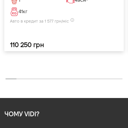
1
49см³
41кг
Авто в кредит за 1 577 грн/міс
110 250 грн
ЧОМУ VIDI?