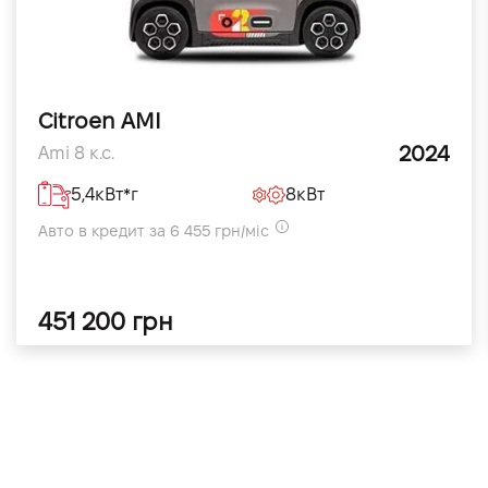
Citroen AMI
2024
Ami 8 к.с.
5,4кВт*г
8кВт
Авто в кредит за 6 455 грн/міс
451 200 грн