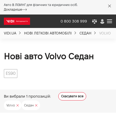
Авто В ЛІЗИНГ для фізичних та юридичних осіб.
X
Докладніше
0 800 308 999
VIDI.UA
НОВІ ЛЕГКОВІ АВТОМОБІЛІ
СЕДАН
VOLVO
Про компанію
Акції %
Нові авто Volvo Седан
Новини
ES90
Політика якості
Ви вибрали
1
пропозицій:
Скасувати все
Вакансії
Volvo
Седан