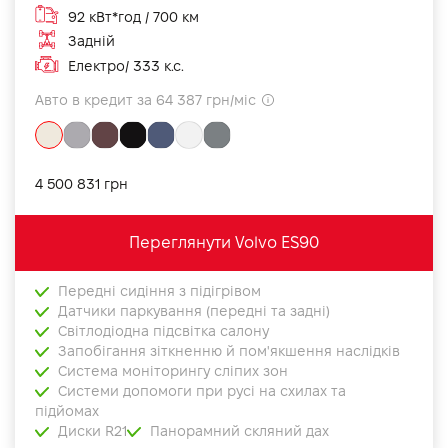
92 кВт*год / 700 км
Задній
Електро/ 333 к.с.
Авто в кредит за 64 387 грн/міс
4 500 831 грн
Переглянути Volvo ES90
Передні сидіння з підігрівом
Датчики паркування (передні та задні)
Світлодіодна підсвітка салону
Запобігання зіткненню й пом'якшення наслідків
Система моніторингу сліпих зон
Системи допомоги при русі на схилах та
підйомах
Диски R21
Панорамний скляний дах