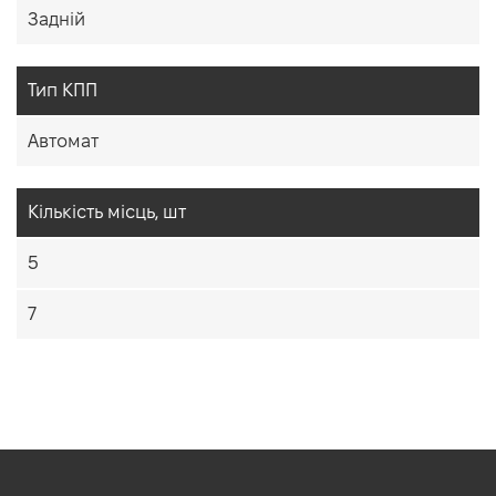
Задній
Тип КПП
Автомат
Кiлькiсть мiсць, шт
5
7