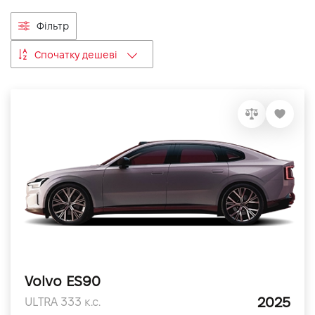
VIDI Кар'єра
Фільтр
Спочатку дешеві
Контакти
Підпишись на наш канал та слідкуй за
акціями, послугами та новинками
Volvo ES90
2025
ULTRA 333 к.с.