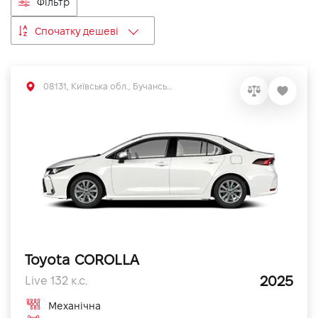
Фільтр
VIDI Кар'єра
Спочатку дешеві
Контакти
08131, Київська обл., Бучанський р-н, с.Софіївська Борщагівка, вул. Велика Кільцева, 56
Підпишись на наш канал та слідкуй за
акціями, послугами та новинками
Toyota COROLLA
2025
Live 132 к.с.
Механічна