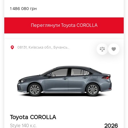
1 486 080 грн
Переглянути Toyota COROLLA
08131, Київська обл., Бучанський р-н, с.Софіївська Борщагівка, вул. Велика Кільцева, 56
Toyota COROLLA
2026
Style 140 к.с.