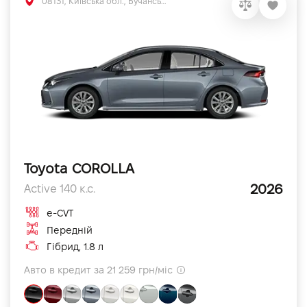
08131, Київська обл., Бучанський р-н, с.Софіївська Борщагівка, вул. Велика Кільцева, 56
Toyota COROLLA
2026
Active 140 к.с.
e-CVT
Передній
Гібрид, 1.8 л
Авто в кредит за 21 259 грн/міс