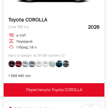
Toyota COROLLA
2026
Live 140 к.с.
e-CVT
Передній
Гібрид, 1.8 л
Авто в кредит за 19 591 грн/міс
1 369 440 грн
Переглянути Toyota COROLLA