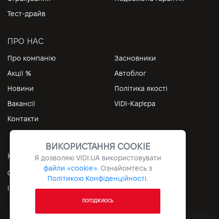
Тест-драйв
ПРО НАС
Про компанію
Засновники
Акції %
Автоблог
Новини
Політика якості
Вакансії
VIDI-Кар'єра
Контакти
ВИКОРИСТАННЯ COOKIE
КОРИСНІ ПОСИЛАННЯ
Я дозволяю
VIDI.UA
використовувати
файли «cookie».
Ознайомтесь з
Особистий кабінет
Контакти
Політикою Конфіденційності
.
Інформація
Архів
ПОГОДЖУЮСЬ