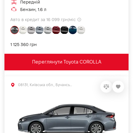
Передній
Бензин, 1.6 л
Авто в кредит за 16 099 грн/міс
1 125 360 грн
Переглянути Toyota COROLLA
08131, Київська обл., Бучанський р-н, с.Софіївська Борщагівка, вул. Велика Кільцева, 56