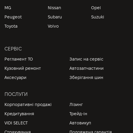
MG
Nissan
Opel
Peugeot
Subaru
Suzuki
Toyota
Volvo
СЕРВІС
Регламент ТО
Запис на сервіс
Кузовний ремонт
Автозапчастини
Аксесуари
Зберігання шин
ПОСЛУГИ
Корпоративні продажі
Лізинг
Кредитування
Трейд-ін
VIDI SELECT
Автовикуп
Страхування
Подовжена гарантія