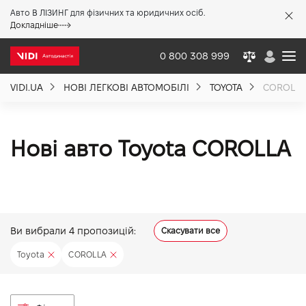
Авто В ЛІЗИНГ для фізичних та юридичних осіб.
X
Докладніше
0 800 308 999
VIDI.UA
НОВІ ЛЕГКОВІ АВТОМОБІЛІ
TOYOTA
COROLL
Про компанію
Акції %
Нові авто Toyota COROLLA
Новини
Політика якості
Ви вибрали
4
пропозицій:
Скасувати все
Toyota
COROLLA
Вакансії