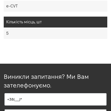
e-CVT
Кiлькiсть мiсць, шт
5
Виникли запитання? Ми Вам
зателефонуємо.