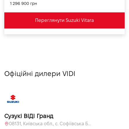
1 296 900 грн
Переглянути Suzuki Vitara
Офіційні дилери VIDI
Сузукі ВІДІ Гранд
08131, Київська обл., с. Софіївська Борщагівка, вул. Велика Кільцева, 60