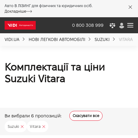
Авто В ЛІЗИНГ для фізичних та юридичних осіб.
X
Докладніше
0 800 308 999
VIDI.UA
НОВІ ЛЕГКОВІ АВТОМОБІЛІ
SUZUKI
VITARA
Про компанію
Акції %
Комплектації та ціни
Suzuki Vitara
Новини
Політика якості
Ви вибрали
6
пропозицій:
Скасувати все
Вакансії
Suzuki
Vitara