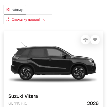
VIDI Кар'єра
Фільтр
Спочатку дешеві
Контакти
Підпишись на наш канал та слідкуй за
акціями, послугами та новинками
Suzuki Vitara
2026
GL 140 к.с.