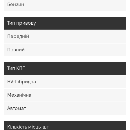
Бензин
Тип приводу
Передній
Повний
Тип КПП
HV-Гібридна
Механічна
Автомат
Кiлькiсть мiсць, шт