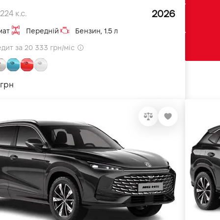
2026
224 к.с.
мат
Передній
Бензин, 1.5 л
едит за 20 333 грн/міс
 грн