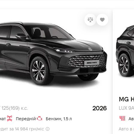
MG 
2026
25(169) к.с.
LUX 9AT
мат
Передній
Бензин, 1.5 л
Ав
дит за 14 984 грн/міс
Авто в 