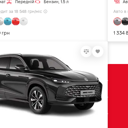
мат
Передній
Бензин, 1.5 л
Ав
дит за 18 548 грн/міс
Авто в 
9 грн
1 334 