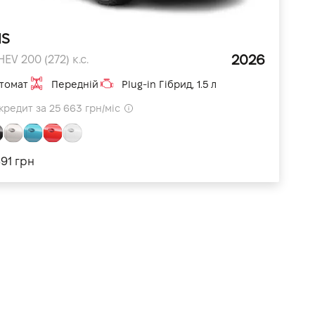
HS
2026
HEV 200 (272) к.с.
томат
Передній
Plug-in Гібрид, 1.5 л
кредит за 25 663 грн/міс
891 грн