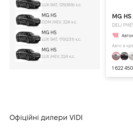
LUX 9AT, 125(169) к.с.
Міські автомобілі
MG HS
MG HS
Автомобілі для відпочинку
COM /HEV, 224 к.с.
DEL/ PHEV
Економічні автомобілі
MG HS
Авто
LUX 9AT, 170(231) к.с.
Авто в кре
MG HS
LUX /HEV, 224 к.с.
1 622 450
Офіційні дилери VIDI