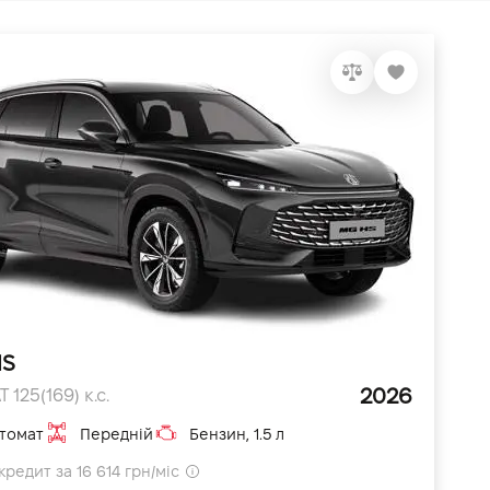
HS
2026
 125(169) к.с.
томат
Передній
Бензин, 1.5 л
кредит за 16 614 грн/міс