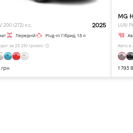
MG 
2025
 200 (272) к.с.
LUX/ P
мат
Передній
Plug-in Гібрид, 1.5 л
Ав
дит за 23 210 грн/міс
Авто в 
 грн
1 793 