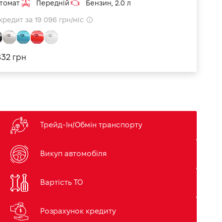
томат
Передній
Бензин, 2.0 л
кредит за 19 096 грн/міс
832 грн
Трейд-Ін/Обмін транспорту
Викуп автомобіля
Вартість ТО
Розрахунок кредиту