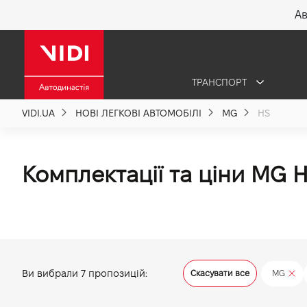
Ав
X
ТРАНСПОРТ
Про компанію
VIDI.UA
НОВІ ЛЕГКОВІ АВТОМОБІЛІ
MG
HS
Акції %
Комплектації та ціни MG 
Новини
Політика якості
Ви вибрали
7
пропозицій:
Скасувати все
MG
Вакансії