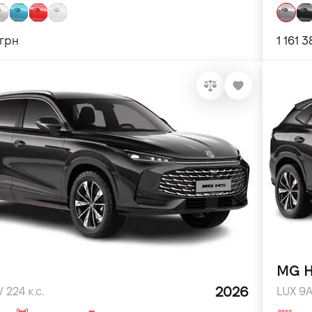
 грн
1 161 
MG 
2026
224 к.с.
LUX 9AT