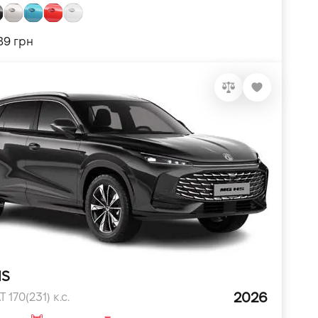
389 грн
HS
2026
 170(231) к.с.