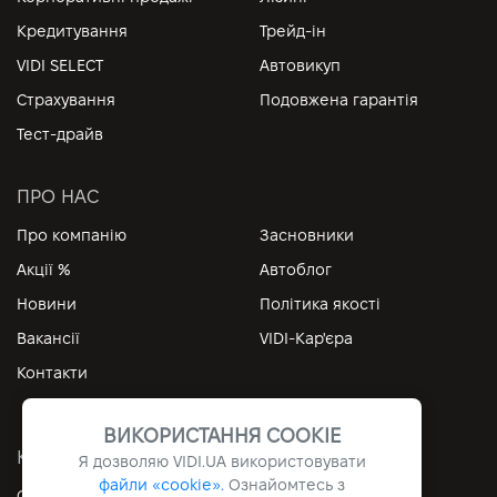
Кредитування
Трейд-ін
VIDI SELECT
Автовикуп
Страхування
Подовжена гарантія
Тест-драйв
ПРО НАС
Про компанію
Засновники
Акції %
Автоблог
Новини
Політика якості
Вакансії
VIDI-Кар'єра
Контакти
ВИКОРИСТАННЯ COOKIE
КОРИСНІ ПОСИЛАННЯ
Я дозволяю
VIDI.UA
використовувати
файли «cookie».
Ознайомтесь з
Особистий кабінет
Контакти