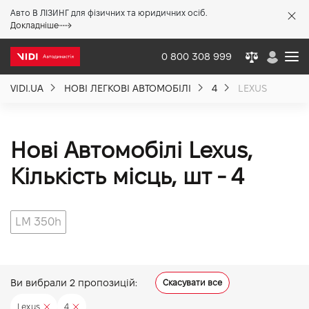
Авто В ЛІЗИНГ для фізичних та юридичних осіб.
X
Докладніше
0 800 308 999
VIDI.UA
НОВІ ЛЕГКОВІ АВТОМОБІЛІ
4
LEXUS
Про компанію
Акції %
Нові Автомобілі Lexus,
Кiлькiсть мiсць, шт - 4
Новини
LM 350h
Політика якості
Вакансії
Ви вибрали
2
пропозицій:
Скасувати все
Lexus
4