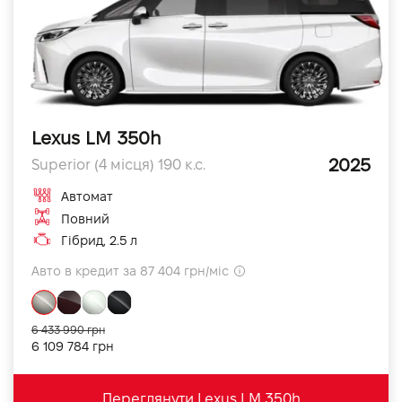
Lexus LM 350h
2025
Superior (4 місця) 190 к.с.
Автомат
Повний
Гібрид, 2.5 л
Авто в кредит за 87 404 грн/міс
6 433 990 грн
6 109 784 грн
Переглянути Lexus LM 350h