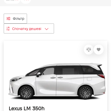
VIDI Кар'єра
Фільтр
Контакти
Спочатку дешеві
Підпишись на наш канал та слідкуй за
акціями, послугами та новинками
Lexus LM 350h