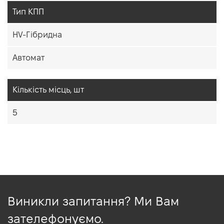
Тип КПП
HV-Гібридна
Автомат
Кiлькiсть мiсць, шт
5
Виникли запитання? Ми Вам
зателефонуємо.