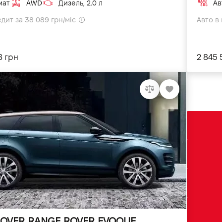
мат
AWD
Дизель, 2.0 л
Ав
едит за 38 089 грн/міс
Авто в 
8 грн
2 845 
OVER RANGE ROVER EVOQUE