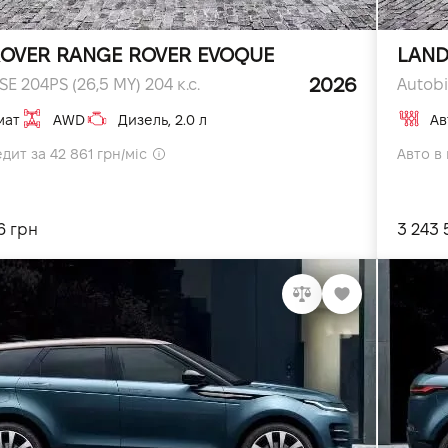
OVER RANGE ROVER EVOQUE
LAND
2026
E 204PS (26,5 MY) 204 к.с.
Autobi
мат
AWD
Дизель, 2.0 л
Ав
дит за 42 861 грн/міс
Авто в 
6 грн
3 243 