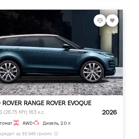
 ROVER RANGE ROVER EVOQUE
2026
 (26.75 MY) 163 к.с.
томат
AWD
Дизель, 2.0 л
кредит за 35 545 грн/міс