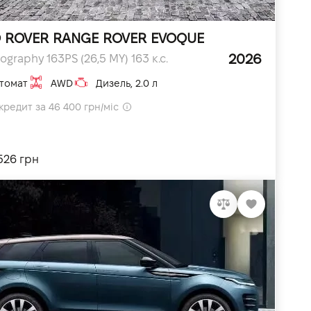
 ROVER RANGE ROVER EVOQUE
2026
ography 163PS (26,5 MY) 163 к.с.
томат
AWD
Дизель, 2.0 л
кредит за 46 400 грн/міс
526 грн