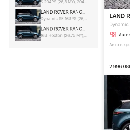
S 204PS (26,5 MY), 204 к.с.
Автомобілі для відпочинку
LAND ROVER RANGE ROVER EVOQUE
LAND R
Економічні автомобілі
Dynamic SE 163PS (26,5 MY), 163 к.с.
Dynamic S
LAND ROVER RANGE ROVER EVOQUE
Авто
163 Hoxton (26.75 MY), 163 к.с.
Авто в кре
2 996 08