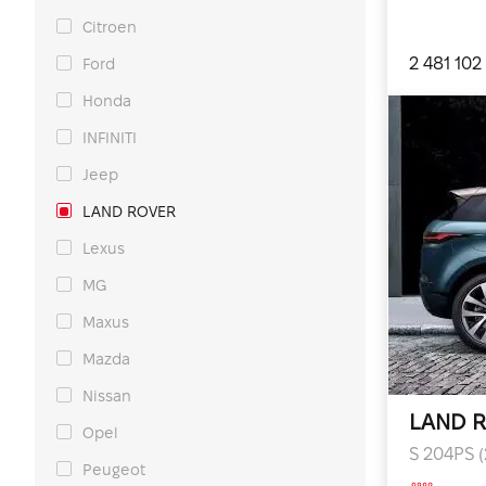
Citroen
2 481 102
Ford
Honda
INFINITI
Jeep
LAND ROVER
Lexus
MG
Maxus
Mazda
Nissan
LAND R
Opel
S 204PS (
Peugeot