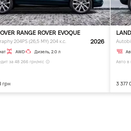
OVER RANGE ROVER EVOQUE
LAND
2026
aphy 204PS (26,5 MY) 204 к.с.
Autobi
мат
AWD
Дизель, 2.0 л
Ав
едит за 48 266 грн/міс
Авто в 
8 грн
3 377 