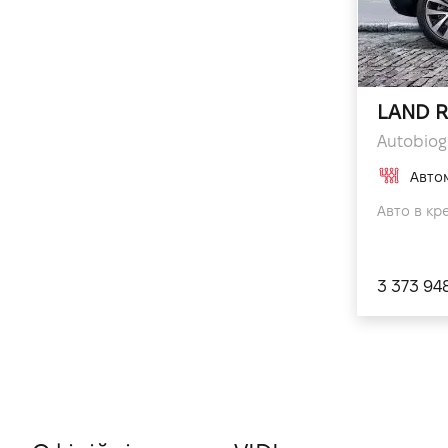
LAND R
Autobiogr
Авто
Авто в кр
3 373 94