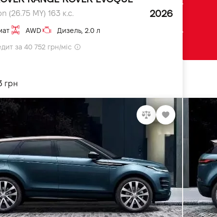
2026
n (26.75 MY) 163 к.с.
мат
AWD
Дизель, 2.0 л
дит за 40 752 грн/міс
3 грн