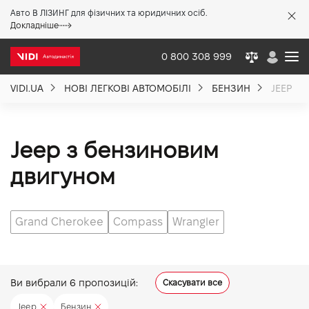
Авто В ЛІЗИНГ для фізичних та юридичних осіб.
X
Докладніше
0 800 308 999
VIDI.UA
НОВІ ЛЕГКОВІ АВТОМОБІЛІ
БЕНЗИН
JEEP
Про компанію
Акції %
Jeep з бензиновим
двигуном
Новини
Grand Cherokee
Compass
Wrangler
Політика якості
Вакансії
Ви вибрали
6
пропозицій:
Скасувати все
Jeep
Бензин