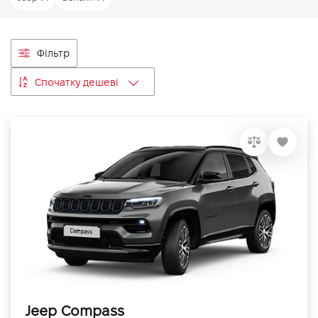
VIDI Кар'єра
Фільтр
Контакти
Спочатку дешеві
Підпишись на наш канал та слідкуй за
акціями, послугами та новинками
Jeep Compass