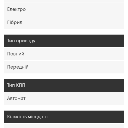
Електро
Гібрид
Тип приводу
Повний
Передній
Тип КПП
Автомат
Кiлькiсть мiсць, шт