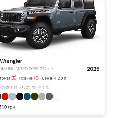
 Wrangler
2025
N UNLIMITED 2025 272 к.с.
томат
Повний
Бензин, 2.0 л
кредит за 50 720 грн/міс
500 грн