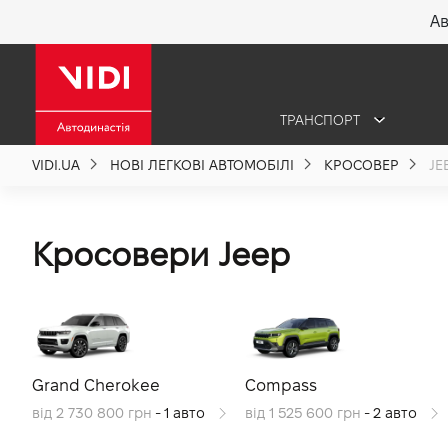
Ав
X
ТРАНСПОРТ
Про компанію
VIDI.UA
НОВІ ЛЕГКОВІ АВТОМОБІЛІ
КРОСОВЕР
JE
Акції %
Кросовери Jeep
Новини
Політика якості
Grand Cherokee
Compass
Вакансії
від 2 730 800 грн
- 1 авто
від 1 525 600 грн
- 2 авто