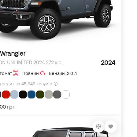
 Wrangler
2024
N UNLIMITED 2024 272 к.с.
томат
Повний
Бензин, 2.0 л
кредит за 45 649 грн/міс
000 грн