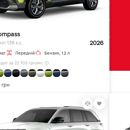
ompass
2026
ion 136 к.с.
мат
Передній
Бензин, 1.2 л
дит за 22 703 грн/міс
0 грн