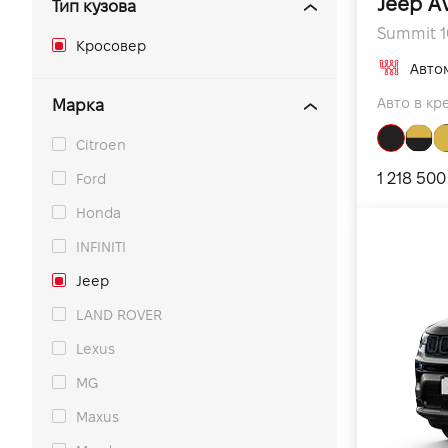
Jeep A
Тип кузова
Summit 10
Кросовер
Авто
Авто в кре
Марка
Citroen
1 218 500
Ford
Honda
INFINITI
Jeep
LAND ROVER
Lexus
MG
Maxus