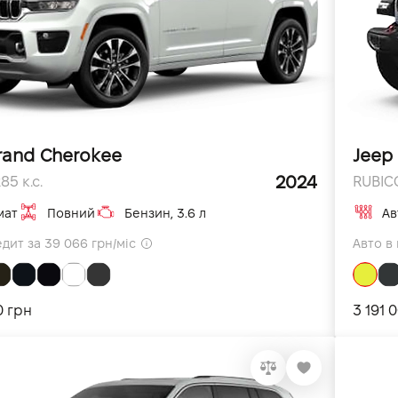
rand Cherokee
Jeep
2024
85 к.с.
RUBICO
мат
Повний
Бензин, 3.6 л
Ав
едит за 39 066 грн/міс
Авто в 
0 грн
3 191 