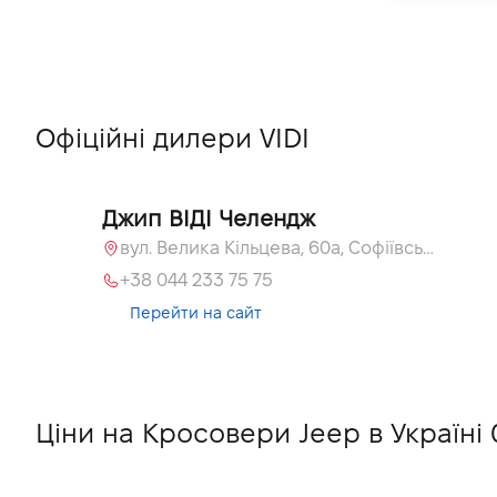
Офіційні дилери VIDI
Джип ВІДІ Челендж
вул. Велика Кільцева, 60а, Софіївська Борщагівка, Київська обл.
+38 044 233 75 75
Перейти на сайт
Ціни на Кросовери Jeep в Україні 