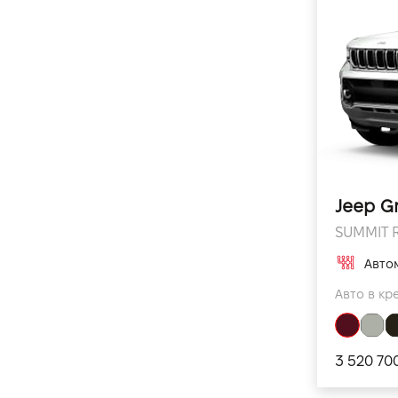
Jeep G
SUMMIT R
Авто
Авто в кр
3 520 70