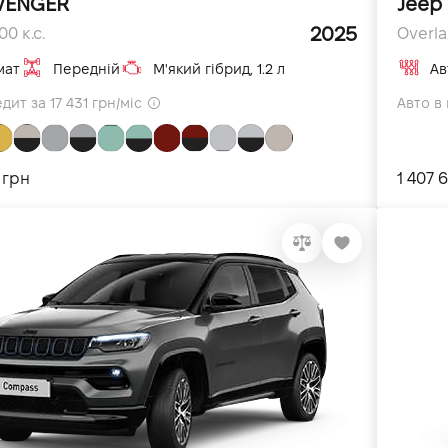
VENGER
Jeep
2025
0 к.с.
Overla
мат
Передній
М'який гібрид, 1.2 л
Ав
дит за 17 431 грн/міс
Авто в 
 грн
1 407 