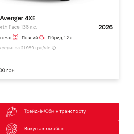
 Avenger 4XE
2026
rth Face 136 к.с.
томат
Повний
Гібрид, 1.2 л
кредит за 21 989 грн/міс
100 грн
Трейд-Ін/Обмін транспорту
Викуп автомобіля