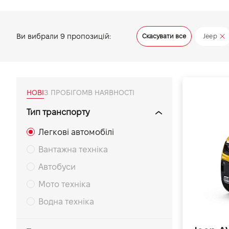
VIDI Кар'єра
Ви вибрали
9
пропозицій:
Скасувати все
Jeep
Контакти
Підпишись на наш канал та слідкуй за
акціями, послугами та новинками
НОВІ
З ПРОБІГОМ
В НАЯВНОСТІ
Тип транспорту
Легкові автомобілі
Вантажна техніка
Автобуси
Мото техніка
Водна техніка