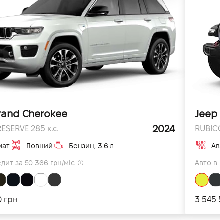
rand Cherokee
Jeep
2024
ESERVE 285 к.с.
RUBICO
мат
Повний
Бензин, 3.6 л
Ав
едит за 50 366 грн/міс
Авто в 
0 грн
3 545 