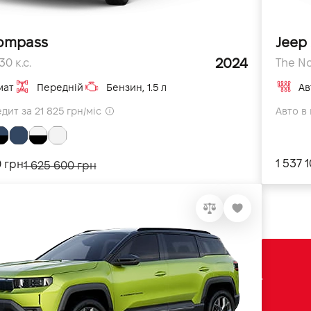
ompass
Jeep
2024
0 к.с.
The No
мат
Передній
Бензин, 1.5 л
Ав
дит за 21 825 грн/міс
Авто в 
1 537 
0 грн
1 625 600 грн