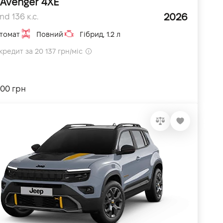
 Avenger 4XE
2026
nd 136 к.с.
томат
Повний
Гібрид, 1.2 л
кредит за 20 137 грн/міс
600 грн