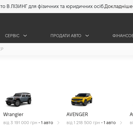
то В ЛІЗИНГ для фізичних та юридичних осіб.
Докладніше
СЕРВІС
ПРОДАТИ АВТО
ФІНАНСО
EP
Wrangler
AVENGER
A
від 3 191 000 грн
- 1 авто
від 1 218 500 грн
- 1 авто
в