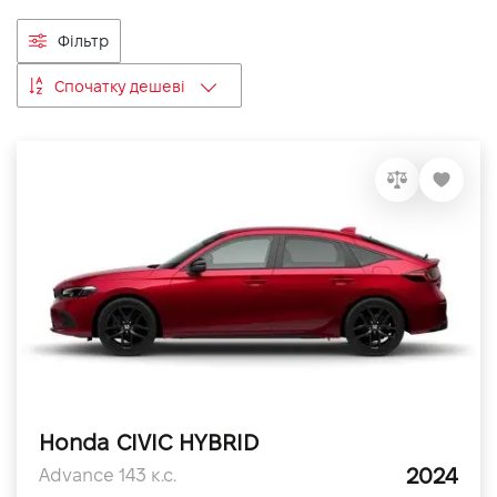
VIDI Кар'єра
Фільтр
Спочатку дешеві
Контакти
Підпишись на наш канал та слідкуй за
акціями, послугами та новинками
Honda CIVIC HYBRID
2024
Advance 143 к.с.