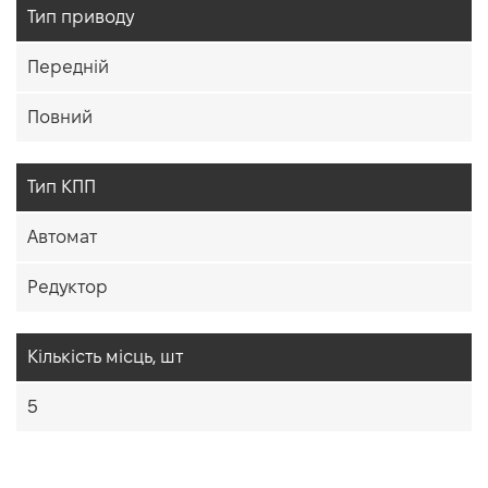
Тип приводу
Передній
Повний
Тип КПП
Автомат
Редуктор
Кiлькiсть мiсць, шт
5