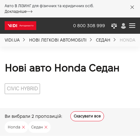
Авто В ЛІЗИНГ для фізичних та юридичних осіб.
X
Докладніше
0 800 308 999
VIDI.UA
НОВІ ЛЕГКОВІ АВТОМОБІЛІ
СЕДАН
HONDA
Про компанію
Акції %
Нові авто Honda Седан
Новини
CIVIC HYBRID
Політика якості
Ви вибрали
2
пропозицій:
Скасувати все
Вакансії
Honda
Седан