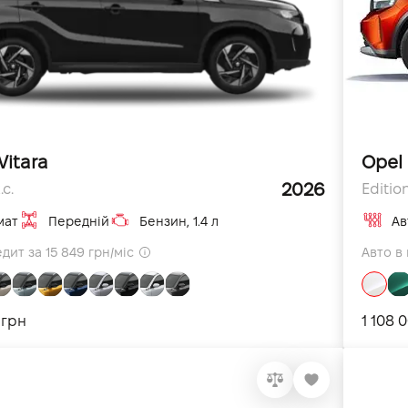
Vitara
Opel 
2026
.с.
Edition
мат
Передній
Бензин, 1.4 л
Ав
дит за 15 849 грн/міс
Авто в 
 грн
1 108 