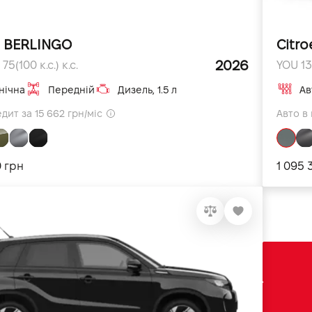
n BERLINGO
Citro
2026
 75(100 к.с.) к.с.
YOU 130
нічна
Передній
Дизель, 1.5 л
Ав
дит за 15 662 грн/міс
Авто в 
0 грн
1 095 