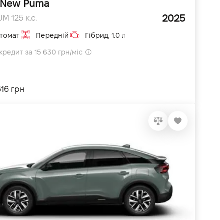
 New Puma
2025
UM 125 к.с.
томат
Передній
Гібрид, 1.0 л
кредит за 15 630 грн/міс
616 грн