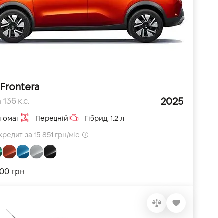
Frontera
2025
 136 к.с.
томат
Передній
Гібрид, 1.2 л
кредит за 15 851 грн/міс
000 грн