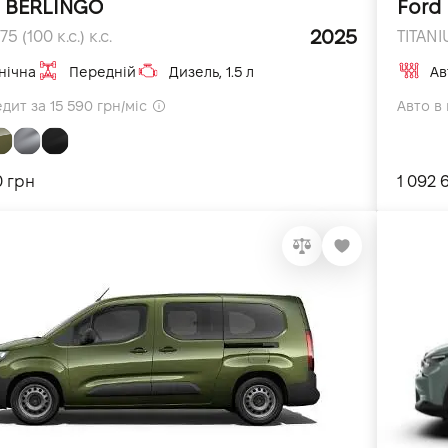
n BERLINGO
Ford
2025
75 (100 к.с.) к.с.
TITANI
нічна
Передній
Дизель, 1.5 л
Ав
дит за 15 590 грн/міс
Авто в 
0 грн
1 092 