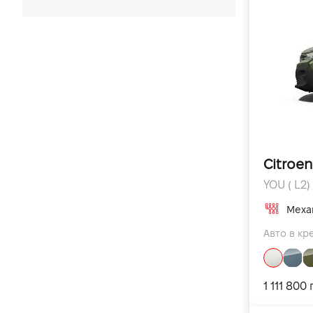
Економічні автомобілі
Автомобілі для таксі
Citroe
YOU ( L2) 
Меха
Авто в кре
1 111 800