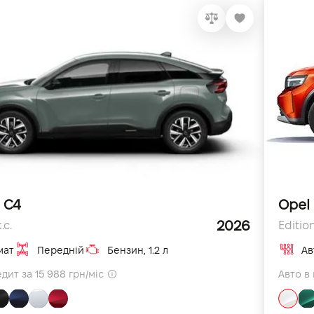
 C4
Opel 
2026
.с.
Edition
мат
Передній
Бензин, 1.2 л
Ав
дит за 15 988 грн/міс
Авто в 