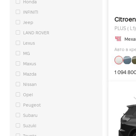
Honda
INFINITI
Citroe
Jeep
PLUS ( L1)
LAND ROVER
Меха
Lexus
Авто в кре
MG
Maxus
1 094 80
Mazda
Nissan
Opel
Peugeot
Subaru
Suzuki