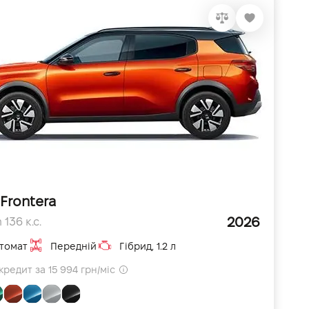
Frontera
2026
 136 к.с.
томат
Передній
Гібрид, 1.2 л
кредит за 15 994 грн/міс