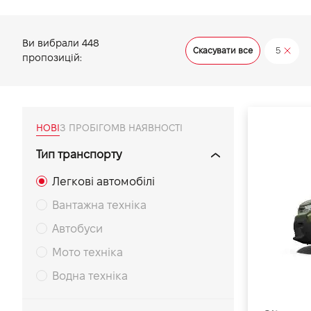
VIDI Кар'єра
Ви вибрали
448
Скасувати все
5
пропозицій:
Контакти
Підпишись на наш канал та слідкуй за
акціями, послугами та новинками
НОВІ
З ПРОБІГОМ
В НАЯВНОСТІ
Тип транспорту
Легкові автомобілі
Вантажна техніка
Автобуси
Мото техніка
Водна техніка