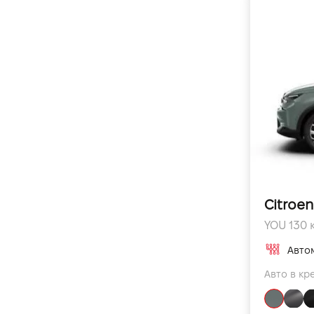
Citroen
YOU 130 к
Авто
Авто в кре