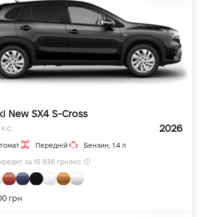
ki New SX4 S-Cross
2026
к.с.
томат
Передній
Бензин, 1.4 л
кредит за 15 936 грн/міс
000 грн