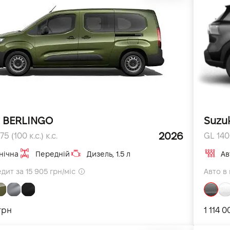
n BERLINGO
Suzu
2026
75 (100 к.с.) к.с.
GL 140 
нічна
Передній
Дизель, 1.5 л
Ав
дит за 15 905 грн/міс
Авто в 
 грн
1 114 