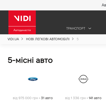
Ав
X
ТРАНСПОРТ
Про компанію
VIDI.UA
НОВІ ЛЕГКОВІ АВТОМОБІЛІ
5
Акції %
5-місні авто
Новини
Політика якості
Вакансії
від 975 000 грн
- 31 авто
від 1 336 грн
- 141 авто