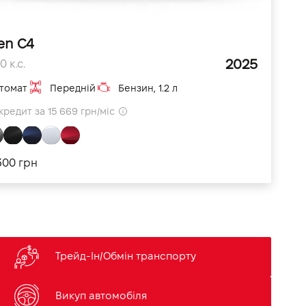
en C4
2025
 к.с.
томат
Передній
Бензин, 1.2 л
кредит за 15 669 грн/міс
300 грн
Трейд-Ін/Обмін транспорту
Викуп автомобіля