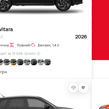
Vitara
2026
.с.
нічна
Повний
Бензин, 1.4 л
дит за 15 849 грн/міс
 грн