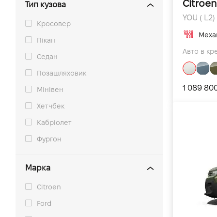
Citroe
Тип кузова
YOU ( L2) 
Кросовер
Меха
Пікап
Авто в кре
Седан
Позашляховик
1 089 80
Мінівен
Хетчбек
Кабріолет
Фургон
Марка
Citroen
Ford