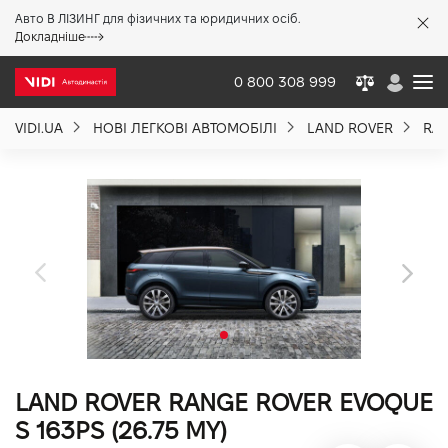
Авто В ЛІЗИНГ для фізичних та юридичних осіб.
X
Докладніше
0 800 308 999
VIDI.UA
НОВІ ЛЕГКОВІ АВТОМОБІЛІ
LAND ROVER
RA
Про компанію
Акції %
Новини
Політика якості
LAND ROVER RANGE ROVER EVOQUE
Вакансії
S 163PS (26.75 MY)