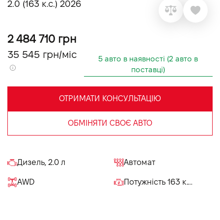
2.0 (163 к.с.) 2026
VIDI Кар'єра
2 484 710 грн
Контакти
35 545 грн/міс
5 авто в наявності (2 авто в
поставці)
Підпишись на наш канал та слідкуй за
акціями, послугами та новинками
ОТРИМАТИ КОНСУЛЬТАЦІЮ
ОБМІНЯТИ СВОЄ АВТО
Дизель, 2.0 л
Автомат
AWD
Потужність 163 к.с.