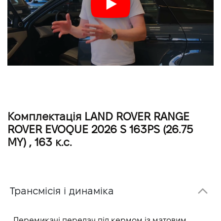
Комплектація LAND ROVER RANGE
ROVER EVOQUE 2026 S 163PS (26.75
MY) , 163 к.с.
Трансмісія і динаміка
Перемикачі передач під кермом із матовим