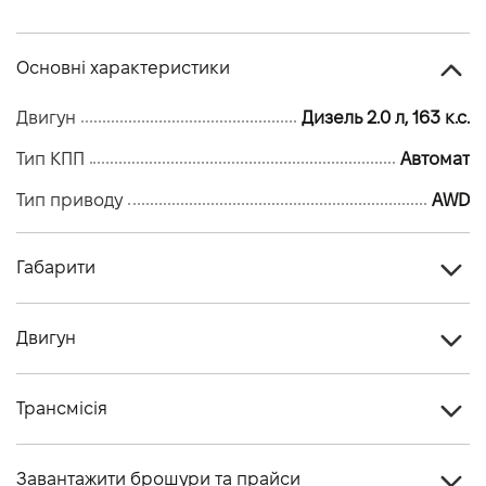
Основні характеристики
Двигун
Дизель 2.0 л, 163 к.с.
Тип КПП
Автомат
Тип приводу
AWD
Габарити
Тип кузова
Кросовер
Двигун
Кiлькiсть дверей, шт
5
Тип палива
Дизель
Кiлькiсть мiсць, шт
5
Трансмісія
Cтандарт токсичності
Євро - 6
Тип приводу
AWD
Двигун
2.0 Дизель 163PS AWD (26,75 MY)
Завантажити брошури та прайси