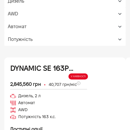
DYNAMIC SE 163PS (26,5 MY)
У НАЯВНОСТІ
•
2,845,560
грн
40,707
грн/міс
Дизель
,
2
л
Автомат
AWD
Потужність
163
к.с.
Доступні опції