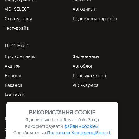
VIDI SELECT
Автовикуп
Страхування
Подовжена гарантія
Тест-драйв
ПРО НАС
Про компанію
Засновники
Акції %
Автоблог
Новини
Політика якості
Вакансії
VIDI-Кар'єра
Контакти
ВИКОРИСТАННЯ COOKIE
КОРИСНІ ПОСИЛАННЯ
Я дозволяю Land Rover Київ Захід
використовувати
файли «cookie».
Особистий кабінет
Контакти
Ознайомтесь з
Політикою Конфіденційності
.
Інформація
Архів