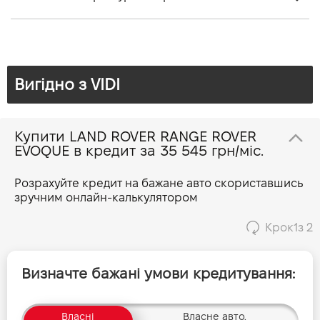
Тип КПП
Автомат
Об'єм двигуна (см.куб.)
1998
Брошура Range Rover Evoque
Потужність двигуна (к.с.)
163
Витрати пального, л/100 км (змішаний)
6.3 - 6.6
Вигідно з VIDI
Прайс Range Rover Evoque 1.5 P 160 S
Викиди CO2, г/км (змішаний)
166 - 174
Динаміка розгону 0-100 км/г
Прайс Range Rover Evoque 1.5 P 160 SE
9.8
Купити LAND ROVER RANGE ROVER
EVOQUE в кредит за
35 545 грн/міс.
Прайс Range Rover Evoque 1.5 P 160 HSE
Розрахуйте кредит на бажане авто скориставшись
зручним онлайн-калькулятором
Прайс Range Rover Evoque 1.5 PHEV 160 S
Крок
1
з 2
Прайс Range Rover Evoque 1.5 PHEV 160 SE
Визначте бажані умови кредитування:
Прайс Range Rover Evoque 1.5 PHEV 160 HSE
Власні
Власне авто,