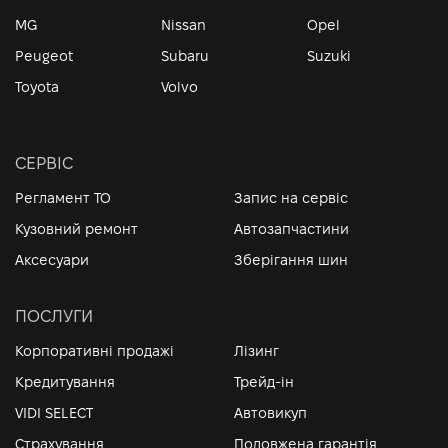
MG
Nissan
Opel
Peugeot
Subaru
Suzuki
Toyota
Volvo
СЕРВІС
Регламент ТО
Запис на сервіс
Кузовний ремонт
Автозапчастини
Аксесуари
Зберігання шин
ПОСЛУГИ
Корпоративні продажі
Лізинг
Кредитування
Трейд-ін
VIDI SELECT
Автовикуп
Страхування
Подовжена гарантія