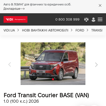
Авто В ЛІЗИНГ для фізичних та юридичних осіб.
X
Докладніше
0 800 308 999
VIDI.UA
НОВІ ВАНТАЖНІ АВТОМОБІЛІ
FORD
TRANSIT
Про компанію
Акції %
Новини
Політика якості
Ford Transit Courier BASE (VAN)
Вакансії
1.0 (100 к.с.) 2026