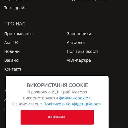
Тест-драйв
ПРО НАС
Про компанію
Засновники
Акції %
Автоблог
Новини
Політика якості
Вакансії
VIDI-Кар'єра
Контакти
ВИКОРИСТАННЯ COOKIE
КОРИСНІ ПОСИЛАННЯ
Я дозволяю ВІДІ Край Моторз
використовувати
файли «cookie».
Особистий кабінет
Контакти
Ознайомтесь з
Політикою Конфіденційності
.
Інформація
Архів
ПОГОДЖУЮСЬ