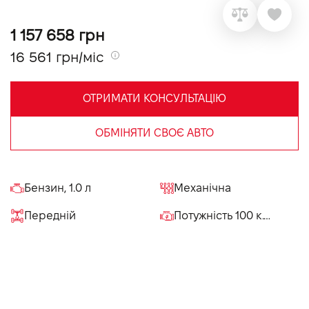
VIDI Кар'єра
1 157 658 грн
16 561 грн/міс
Контакти
ОТРИМАТИ КОНСУЛЬТАЦІЮ
Підпишись на наш канал та слідкуй за
акціями, послугами та новинками
ОБМІНЯТИ СВОЄ АВТО
Бензин, 1.0 л
Механічна
Передній
Потужність 100 к.с.