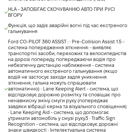
HLA - ЗАПОБІГАЄ СКОЧУВАННЮ АВТО ПРИ РУСІ
ВГОРУ
Функція, що задіє аварійні вогні під час екстреного
гальмування
Ford CO-PILOT 360 ASSIST : • Pre-Collision Assist 1.5 -
система попередження зіткнення: - виявляє
транспортні засоби, перехожих та велосипедистів
на дорозі попереду, попереджаючи водія про
небезпечну дистанцію наближення - система
автоматичного екстреного гальмування (якщо
водій не застосує заходи задля уникнення
зіткнення, гальма можуть спрацювати
автоматично) • Lane Keeping Alert - система, що
відслідковує дорожню розмітку та сповіщає про
ненавмисну зміну смуги руху (попереджає
завдяки вібрації керма та візуального сповіщення)
• Lane Keeping Aid - система, що допомогає
утримати автомобіль у смузі руху3 • Traffic Sign
Recognition - система, що відслідковує дорожні
знаки швидкості • Інтелектуальна система