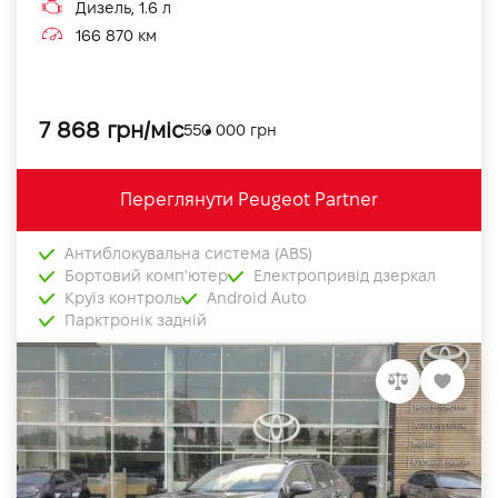
Дизель, 1.6 л
166 870 км
7 868 грн/міс
550 000 грн
Переглянути Peugeot Partner
Антиблокувальна система (ABS)
Бортовий комп'ютер
Електропривід дзеркал
Круїз контроль
Android Auto
Парктронік задній