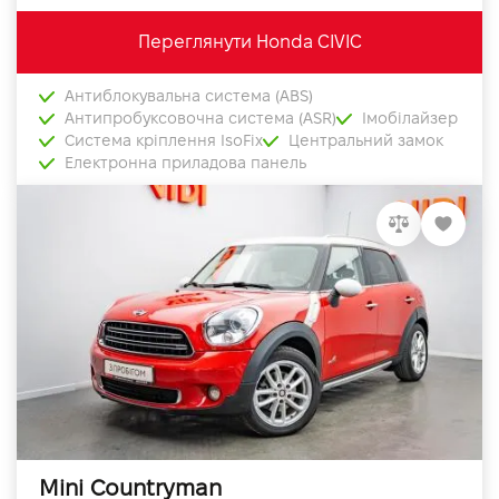
Переглянути Honda CIVIC
Антиблокувальна система (ABS)
Антипробуксовочна система (ASR)
Імобілайзер
Система кріплення IsoFix
Центральний замок
Електронна приладова панель
Mini Countryman