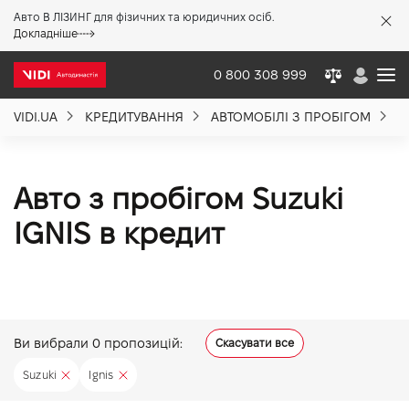
Авто В ЛІЗИНГ для фізичних та юридичних осіб.
X
Докладніше
0 800 308 999
VIDI.UA
КРЕДИТУВАННЯ
АВТОМОБІЛІ З ПРОБІГОМ
S
Про компанію
Акції %
Авто з пробігом Suzuki
IGNIS в кредит
Новини
Політика якості
Ви вибрали
0
пропозицій:
Скасувати все
Вакансії
Suzuki
Ignis