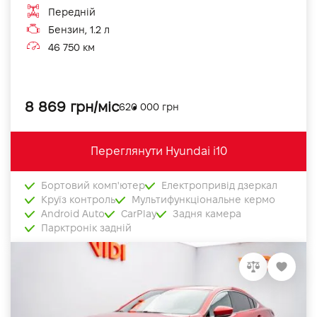
Передній
Бензин, 1.2 л
46 750 км
8 869 грн/міс
620 000 грн
Переглянути Hyundai i10
Бортовий комп'ютер
Електропривід дзеркал
Круїз контроль
Мультифункціональне кермо
Android Auto
CarPlay
Задня камера
Парктронік задній