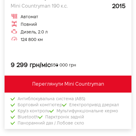
2015
Mini Countryman 190 к.с.
Автомат
Повний
Дизель, 2.0 л
124 800 км
9 299 грн/міс
650 000 грн
Переглянути Mini Countryman
Антиблокувальна система (ABS)
Бортовий комп'ютер
Електропривід дзеркал
Круїз контроль
Мультифункціональне кермо
Bluetooth
Парктронік задній
Панорамний дах / Лобове скло