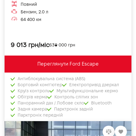
Повний
Бензин, 2.0 л
64 400 км
9 013 грн/міс
630 000 грн
Переглянути Ford Escape
Антиблокувальна система (ABS)
Бортовий комп'ютер
Електропривід дзеркал
Круїз контроль
Мультифункціональне кермо
Обігрів керма
Контроль сліпих зон
Панорамний дах / Лобове скло
Bluetooth
Задня камера
Парктронік задній
Парктронік передній