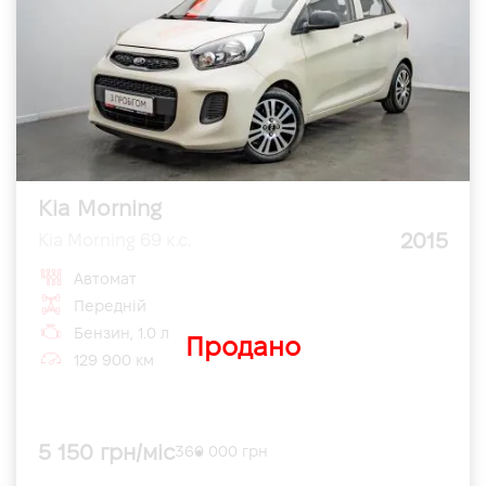
Kia Morning
2015
Kia Morning 69 к.с.
Автомат
Передній
Бензин, 1.0 л
Продано
129 900 км
5 150 грн/міс
360 000 грн