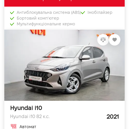
Антиблокувальна система (ABS)
Імобілайзер
Бортовий комп'ютер
Мультифункціональне кермо
Hyundai i10
2021
Hyundai i10 82 к.с.
Автомат