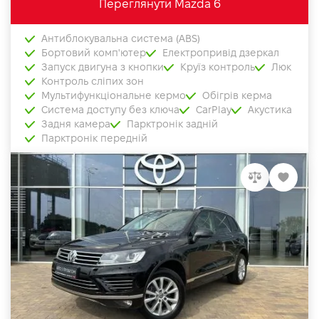
Переглянути Mazda 6
Антиблокувальна система (ABS)
Бортовий комп'ютер
Електропривід дзеркал
Запуск двигуна з кнопки
Круїз контроль
Люк
Контроль сліпих зон
Мультифункціональне кермо
Обігрів керма
Система доступу без ключа
CarPlay
Акустика
Задня камера
Парктронік задній
Парктронік передній