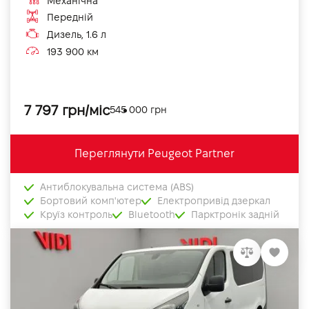
Механічна
Передній
Дизель, 1.6 л
193 900 км
7 797 грн/міс
545 000 грн
Переглянути Peugeot Partner
Антиблокувальна система (ABS)
Бортовий комп'ютер
Електропривід дзеркал
Круїз контроль
Bluetooth
Парктронік задній