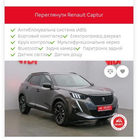
Переглянути Renault Captur
Антиблокувальна система (ABS)
Бортовий комп'ютер
Електропривід дзеркал
Круїз контроль
Мультифункціональне кермо
Bluetooth
Задня камера
Парктронік задній
Датчик світла
Датчик дощу