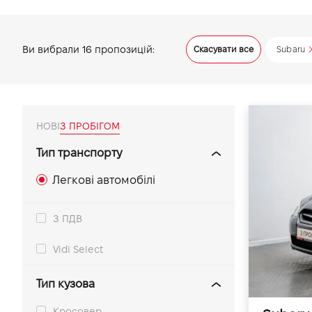
VIDI Кар'єра
Ви вибрали
16
пропозицій:
Скасувати все
Subaru
Контакти
Підпишись на наш канал та слідкуй за
акціями, послугами та новинками
НОВІ
З ПРОБІГОМ
Тип транспорту
Легкові автомобілі
З ПДВ
Vidi Select
Тип кузова
Кросовер