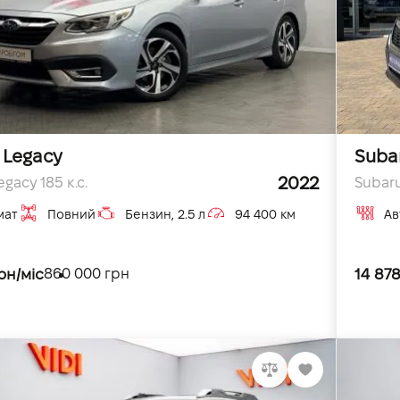
 Legacy
Subar
2022
gacy 185 к.с.
Subaru
мат
Повний
Бензин, 2.5 л
94 400 км
Ав
рн/міс
14 878
860 000 грн