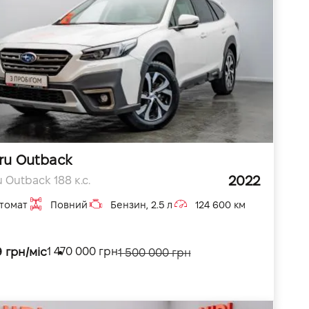
ru Outback
2022
 Outback 188 к.с.
томат
Повний
Бензин, 2.5 л
124 600 км
 грн/міс
1 470 000 грн
1 500 000 грн