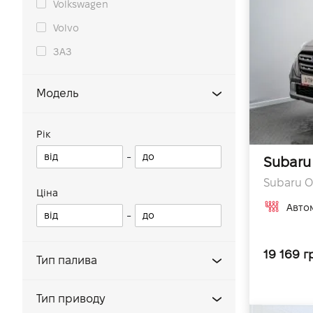
Volkswagen
Volvo
ЗАЗ
Модель
Forester
Рік
Outback
-
Subaru
XV
Subaru Ou
Legacy
Ціна
Авто
-
Impreza
Crosstrek
19 169 г
Тип палива
Бензин
Тип приводу
Газ/Бензин