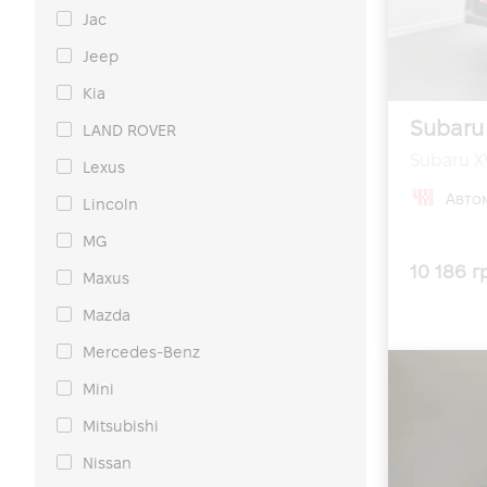
Jac
Jeep
Kia
Subaru
LAND ROVER
Subaru XV
Lexus
Авто
Lincoln
MG
10 186 г
Maxus
Mazda
Mercedes-Benz
Mini
Mitsubishi
Nissan