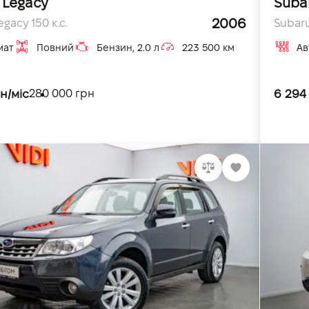
 Legacy
Suba
2006
gacy 150 к.с.
Subaru
мат
Повний
Бензин, 2.0 л
223 500 км
Ав
н/міс
6 294
280 000 грн