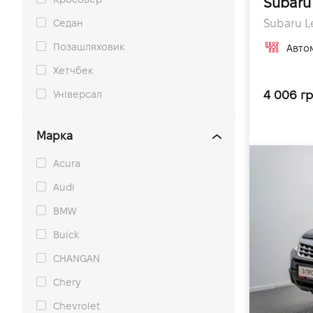
Subaru
Седан
Subaru Le
Позашляховик
Авто
Хетчбек
4 006 гр
Універсал
Марка
Acura
Audi
BMW
Buick
CHANGAN
Chery
Chevrolet