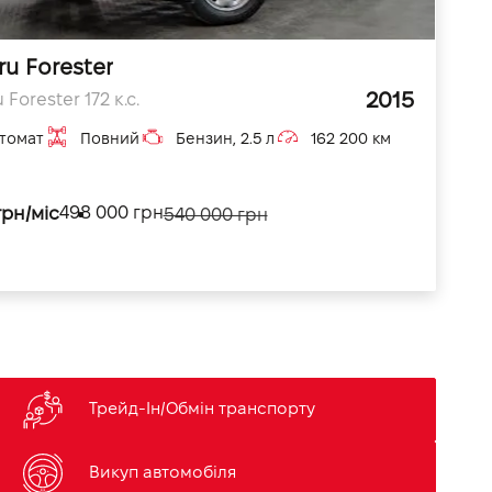
u Forester
2015
 Forester 172 к.с.
томат
Повний
Бензин, 2.5 л
162 200 км
грн/міс
498 000 грн
540 000 грн
Трейд-Ін/Обмін транспорту
Викуп автомобіля