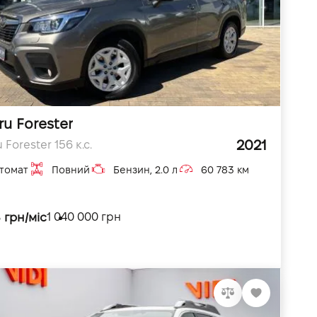
u Forester
2021
 Forester 156 к.с.
томат
Повний
Бензин, 2.0 л
60 783 км
 грн/міс
1 040 000 грн