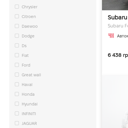
Chrysler
Citroen
Subaru
Subaru Fo
Daewoo
Dodge
Авто
Ds
6 438 гр
Fiat
Ford
Great wall
Haval
Honda
Hyundai
INFINITI
JAGUAR