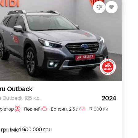
ru Outback
2024
 Outback 185 к.с.
ріатор
Повний
Бензин, 2.5 л
17 000 км
 грн/міс
1 900 000 грн