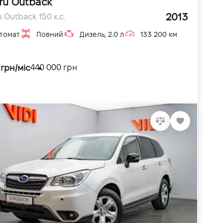
ru Outback
2013
 Outback 150 к.с.
томат
Повний
Дизель, 2.0 л
133 200 км
 грн/міс
440 000 грн