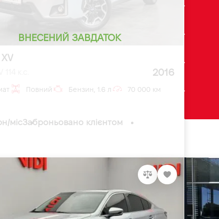
ВНЕСЕНИЙ ЗАВДАТОК
 XV
2016
 114 к.с.
мат
Повний
Бензин, 1.6 л
70 000 км
рн/міс
Заброньовано клієнтом