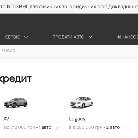
то В ЛІЗИНГ для фізичних та юридичних осіб.
Докладніше
СЕРВІС
ПРОДАТИ АВТО
ФІНАНСО
SUBARU
 кредит
XV
Legacy
від 712 000 грн
- 1 авто
від 280 000 грн
- 2 авто