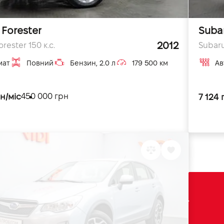
 Forester
Subar
2012
rester 150 к.с.
Subaru
мат
Повний
Бензин, 2.0 л
179 500 км
Ав
н/міс
450 000 грн
7 124 