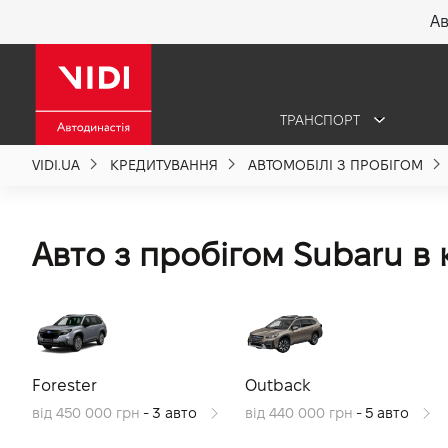
Ав
X
ТРАНСПОРТ
Про компанію
VIDI.UA
КРЕДИТУВАННЯ
АВТОМОБІЛІ З ПРОБІГОМ
Акції %
Авто з пробігом Subaru в
Новини
Політика якості
Forester
Outback
Вакансії
від 450 000 грн
- 3 авто
від 440 000 грн
- 5 авто