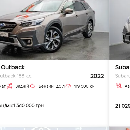
 Outback
Suba
2022
tback 188 к.с.
Subaru
мат
Задній
Бензин, 2.5 л
119 500 км
Ав
рн/міс
1 340 000 грн
21 029