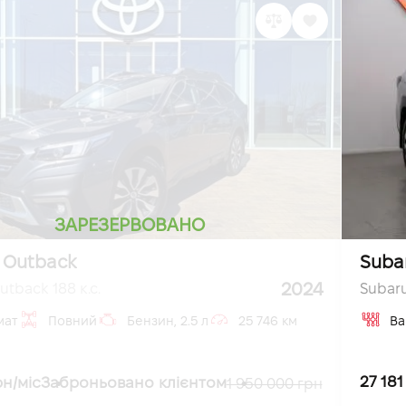
ЗАРЕЗЕРВОВАНО
 Outback
Suba
2024
tback 188 к.с.
Subaru
мат
Повний
Бензин, 2.5 л
25 746 км
Ва
27 181
рн/міс
Заброньовано клієнтом
1 950 000 грн