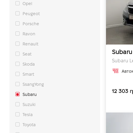
Opel
Peugeot
Porsche
Ravon
Renault
Subaru
Seat
Subaru Le
Skoda
Авто
Smart
SsangYong
12 303 г
Subaru
Suzuki
Tesla
Toyota