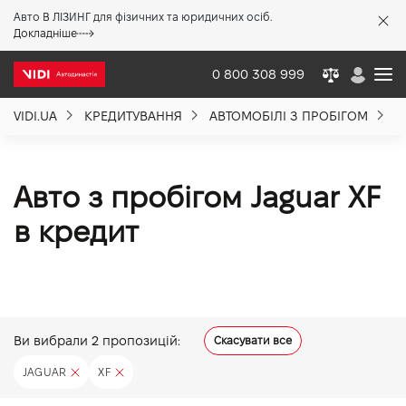
Авто В ЛІЗИНГ для фізичних та юридичних осіб.
X
Докладніше
0 800 308 999
VIDI.UA
КРЕДИТУВАННЯ
АВТОМОБІЛІ З ПРОБІГОМ
J
Про компанію
Акції %
Авто з пробігом Jaguar XF
в кредит
Новини
Політика якості
Ви вибрали
2
пропозицій:
Скасувати все
Вакансії
JAGUAR
XF