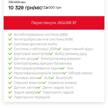
730 000 грн
10 329 грн/міс
722 000 грн
Переглянути JAGUAR XF
Антиблокувальна система (ABS)
Антипробуксовочна система (ASR)
Система кріплення IsoFix
Система стабілізації (ESP)
Адаптивний круїз
Бортовий комп'ютер
Вибір режиму руху
Датчик дощу
Електропривід дзеркал
Електропривід кришки багажника
Електрорегулювання керма
Люк
Мультифункціональне кермо
Обігрів керма
Тоновані вікна
AUX
Bluetooth
Перший власник
Сервісна книжка
Датчик світла
Денні ходові вогні
Задня камера
Парктронік задній
Парктронік передній