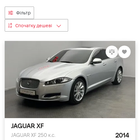
VIDI Кар'єра
Фільтр
Спочатку дешеві
Контакти
Підпишись на наш канал та слідкуй за
акціями, послугами та новинками
JAGUAR XF
2014
JAGUAR XF 250 к.с.