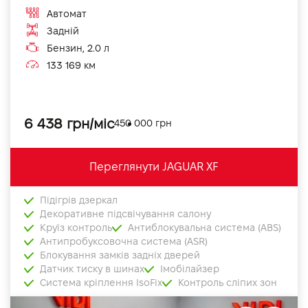
Автомат
Задній
Бензин, 2.0 л
133 169 км
6 438 грн/міс
450 000 грн
Переглянути JAGUAR XF
Підігрів дзеркал
Декоративне підсвічування салону
Круїз контроль
Антиблокувальна система (ABS)
Антипробуксовочна система (ASR)
Блокування замків задніх дверей
Датчик тиску в шинах
Імобілайзер
Система кріплення IsoFix
Контроль сліпих зон