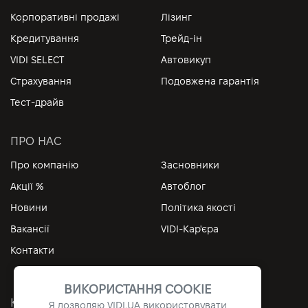
Корпоративні продажі
Лізинг
Кредитування
Трейд-ін
VIDI SELECT
Автовикуп
Страхування
Подовжена гарантія
Тест-драйв
ПРО НАС
Про компанію
Засновники
Акції %
Автоблог
Новини
Політика якості
Вакансії
VIDI-Кар'єра
Контакти
ВИКОРИСТАННЯ COOKIE
КОРИСНІ ПОСИЛАННЯ
Я дозволяю
VIDI.UA
використовувати