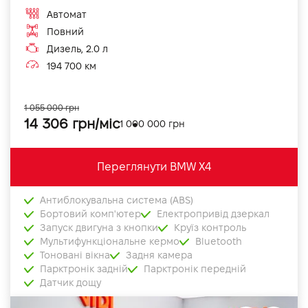
Автомат
Повний
Дизель, 2.0 л
194 700 км
1 055 000 грн
14 306 грн/міс
1 000 000 грн
Переглянути BMW X4
Антиблокувальна система (ABS)
Бортовий комп'ютер
Електропривід дзеркал
Запуск двигуна з кнопки
Круїз контроль
Мультифункціональне кермо
Bluetooth
Тоновані вікна
Задня камера
Парктронік задній
Парктронік передній
Датчик дощу