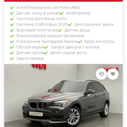
Антиблокувальна система (ABS)
Датчик тиску в шинах
Імобілайзер
Система кріплення IsoFix
Система стабілізації (ESP)
Центральний замок
Бортовий комп'ютер
Датчик дощу
Електропривід кришки багажника
Електронна приладова панель
Круїз контроль
Обігрів керма
Запуск двигуна з кнопки
Датчик світла
Денні ходові вогні
Задня камера