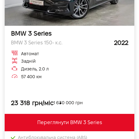
BMW 3 Series
2022
BMW 3 Series 150- к.с.
Автомат
Задній
Дизель, 2.0 л
57 400 км
23 318 грн/міс
1 630 000 грн
Переглянути BMW 3 Series
Антиблокувальна система (ABS)