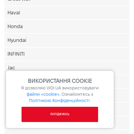
Haval
Honda
Hyundai
INFINITI
Jac
ВИКОРИСТАННЯ COOKIE
JAGUAR
Я дозволяю
VIDI.UA
використовувати
файли «cookie».
Ознайомтесь з
Jeep
Політикою Конфіденційності
.
Kia
ПОГОДЖУЮСЬ
LAND ROVER