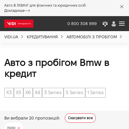
Авто В ЛІЗИНГ для фізичних та юридичних осіб.
X
Докладніше
0 800 308 999
VIDI.UA
КРЕДИТУВАННЯ
АВТОМОБІЛІ З ПРОБІГОМ
B
Про компанію
Акції %
Авто з пробігом Bmw в
кредит
Новини
X3
X5
X6
X4
3 Series
5 Series
1 Series
Політика якості
Вакансії
Ви вибрали
20
пропозицій:
Скасувати все
BMW