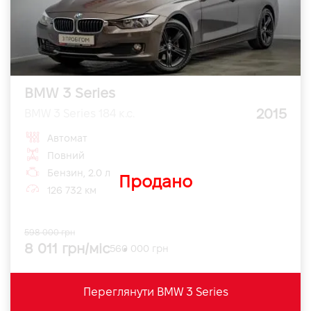
BMW 3 Series
2015
BMW 3 Series 184 к.с.
Автомат
Повний
Бензин, 2.0 л
Продано
126 732 км
598 000 грн
8 011 грн/міс
560 000 грн
Переглянути BMW 3 Series