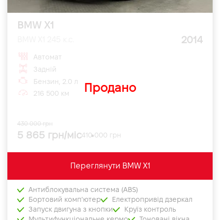
BMW X1
2014
BMW X1 245 к.с.
Автомат
Задній
Бензин, 2.0 л
Продано
216 500 км
430 000 грн
5 865 грн/міс
410 000 грн
Переглянути BMW X1
Антиблокувальна система (ABS)
Бортовий комп'ютер
Електропривід дзеркал
Запуск двигуна з кнопки
Круїз контроль
Мультифункціональне кермо
Тоновані вікна