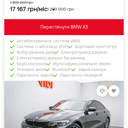
1 300 000 грн
17 167 грн/міс
1 200 000 грн
Переглянути BMW X3
Антиблокувальна система (ABS)
Система стабілізації (ESP)
Бортовий комп'ютер
Вибір режиму руху
Електропривід дзеркал
Електропривід кришки багажника
Круїз контроль
Мультифункціональне кермо
Тоновані вікна
Bluetooth
Задня камера
Парктронік задній
Парктронік передній