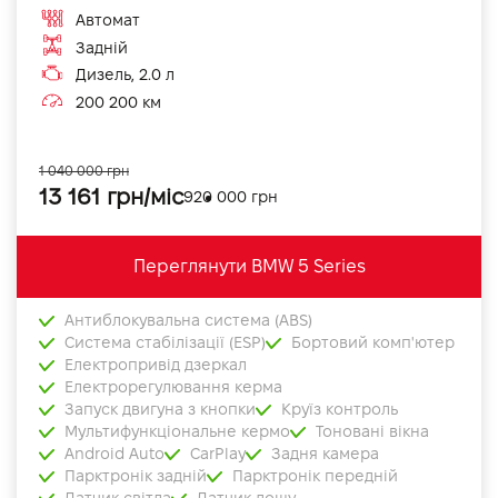
Автомат
Задній
Дизель, 2.0 л
200 200 км
1 040 000 грн
13 161 грн/міс
920 000 грн
Переглянути BMW 5 Series
Антиблокувальна система (ABS)
Система стабілізації (ESP)
Бортовий комп'ютер
Електропривід дзеркал
Електрорегулювання керма
Запуск двигуна з кнопки
Круїз контроль
Мультифункціональне кермо
Тоновані вікна
Android Auto
CarPlay
Задня камера
Парктронік задній
Парктронік передній