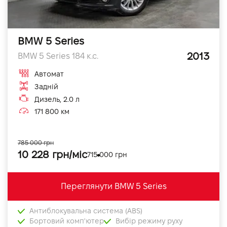
BMW 5 Series
2013
BMW 5 Series 184 к.с.
Автомат
Задній
Дизель, 2.0 л
171 800 км
785 000 грн
10 228 грн/міс
715 000 грн
Переглянути BMW 5 Series
Антиблокувальна система (ABS)
Бортовий комп'ютер
Вибір режиму руху