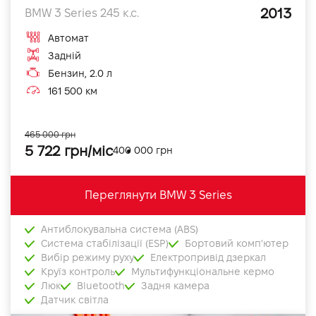
2013
BMW 3 Series 245 к.с.
Автомат
Задній
Бензин, 2.0 л
161 500 км
465 000 грн
5 722 грн/міс
400 000 грн
Переглянути BMW 3 Series
Антиблокувальна система (ABS)
Система стабілізації (ESP)
Бортовий комп'ютер
Вибір режиму руху
Електропривід дзеркал
Круїз контроль
Мультифункціональне кермо
Люк
Bluetooth
Задня камера
Датчик світла