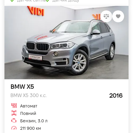
Датчик світла
Датчик дощу
BMW X5
2016
BMW X5 300 к.с.
Автомат
Повний
Бензин, 3.0 л
211 900 км