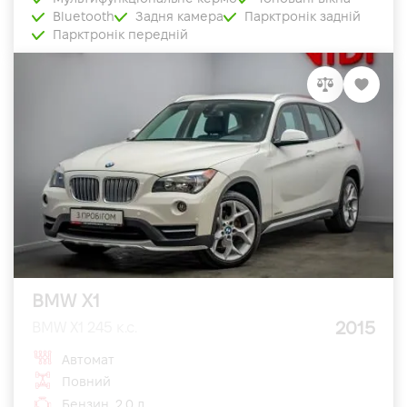
Bluetooth
Задня камера
Парктронік задній
Парктронік передній
BMW X1
2015
BMW X1 245 к.с.
Автомат
Повний
Бензин, 2.0 л