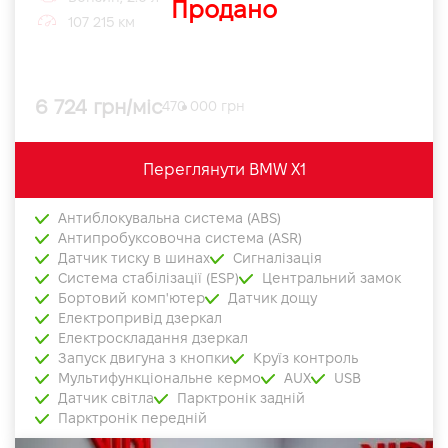
Продано
107 215 км
6 724 грн/міс
470 000 грн
Переглянути BMW X1
Антиблокувальна система (ABS)
Антипробуксовочна система (ASR)
Датчик тиску в шинах
Сигналізація
Система стабілізації (ESP)
Центральний замок
Бортовий комп'ютер
Датчик дощу
Електропривід дзеркал
Електроскладання дзеркал
Запуск двигуна з кнопки
Круїз контроль
Мультифункціональне кермо
AUX
USB
Датчик світла
Парктронік задній
Парктронік передній