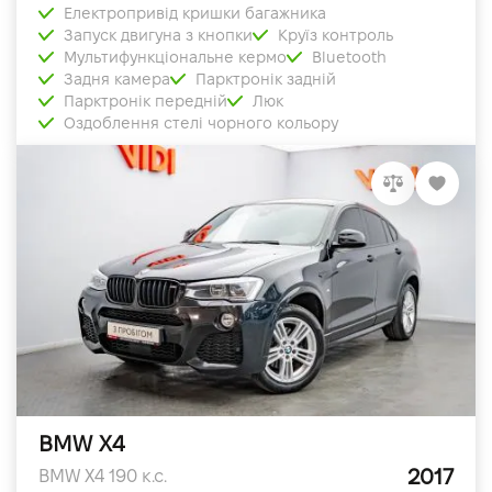
Електропривід кришки багажника
Запуск двигуна з кнопки
Круїз контроль
Мультифункціональне кермо
Bluetooth
Задня камера
Парктронік задній
Парктронік передній
Люк
Оздоблення стелі чорного кольору
BMW X4
2017
BMW X4 190 к.с.