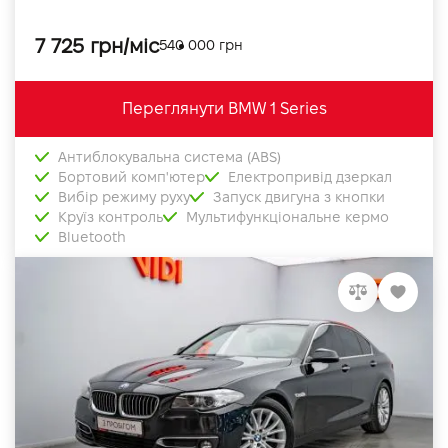
7 725 грн/міс
540 000 грн
Переглянути BMW 1 Series
Антиблокувальна система (ABS)
Бортовий комп'ютер
Електропривід дзеркал
Вибір режиму руху
Запуск двигуна з кнопки
Круїз контроль
Мультифункціональне кермо
Bluetooth