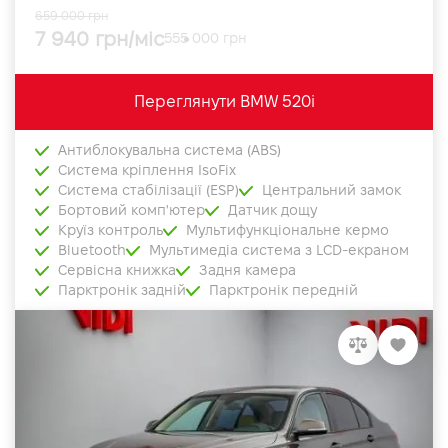
659 000 грн
7 940 грн/міс
555 000 грн
Переглянути BMW 520i
Антиблокувальна система (ABS)
Система кріплення IsoFix
Система стабілізації (ESP)
Центральний замок
Бортовий комп'ютер
Датчик дощу
Круїз контроль
Мультифункціональне кермо
Bluetooth
Мультимедіа система з LCD-екраном
Сервісна книжка
Задня камера
Парктронік задній
Парктронік передній