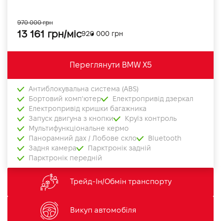
970 000 грн
13 161 грн/міс
920 000 грн
Переглянути BMW X5
Антиблокувальна система (ABS)
Бортовий комп'ютер
Електропривід дзеркал
Електропривід кришки багажника
Запуск двигуна з кнопки
Круїз контроль
Мультифункціональне кермо
Панорамний дах / Лобове скло
Bluetooth
Задня камера
Парктронік задній
Парктронік передній
Трейд-Ін/Обмін транспорту
Викуп автомобіля