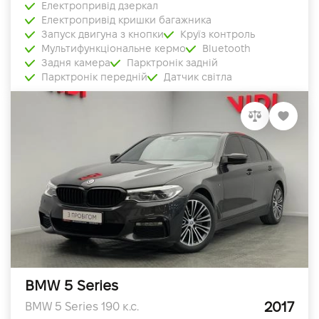
Електропривід дзеркал
Електропривід кришки багажника
Запуск двигуна з кнопки
Круїз контроль
Мультифункціональне кермо
Bluetooth
Задня камера
Парктронік задній
Парктронік передній
Датчик світла
BMW 5 Series
2017
BMW 5 Series 190 к.с.