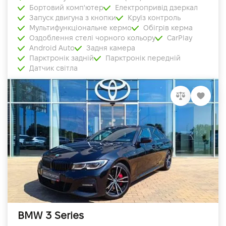
Бортовий комп'ютер
Електропривід дзеркал
Запуск двигуна з кнопки
Круїз контроль
Мультифункціональне кермо
Обігрів керма
Оздоблення стелі чорного кольору
CarPlay
Android Auto
Задня камера
Парктронік задній
Парктронік передній
Датчик світла
BMW 3 Series