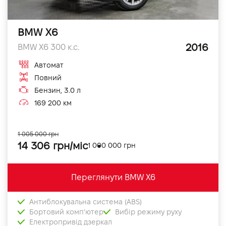
BMW X6
2016
BMW X6 300 к.с.
Автомат
Повний
Бензин, 3.0 л
169 200 км
1 005 000 грн
14 306 грн/міс
1 000 000 грн
Переглянути BMW X6
Антиблокувальна система (ABS)
Бортовий комп'ютер
Вибір режиму руху
Електропривід дзеркал