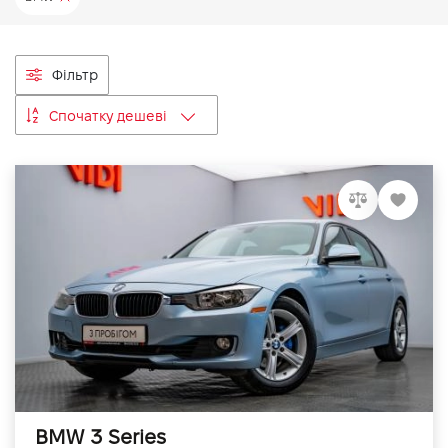
VIDI Кар'єра
Фільтр
Контакти
Спочатку дешеві
Підпишись на наш канал та слідкуй за
акціями, послугами та новинками
BMW 3 Series