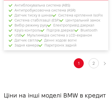
Антиблокувальна система (ABS)
Антипробуксовочна система (ASR)
Датчик тиску в шинах
Система кріплення IsoFix
Система стабілізації (ESP)
Центральний замок
Вибір режиму руху
Електропривід дзеркал
Круїз контроль
Підігрів дзеркал
Bluetooth
USB
Мультимедіа система з LCD-екраном
Датчик світла
Денні ходові вогні
Задня камера
Парктронік задній
1
2
Ціни на інші моделі BMW в кредит