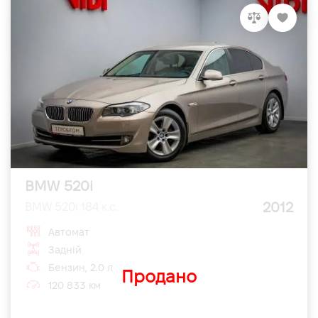
BMW 520i
2012
BMW 520i 184 к.с.
Автомат
Задній
Бензин, 2.0 л
Продано
120 833 км