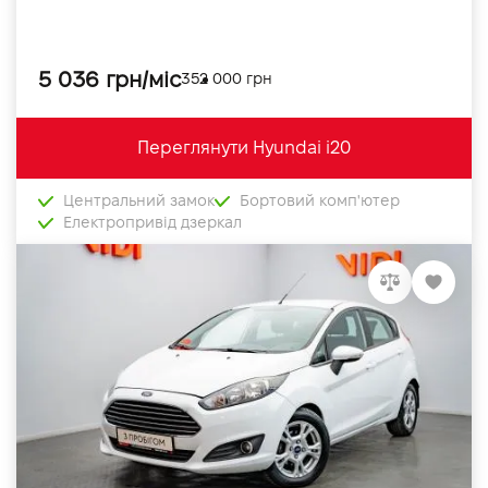
5 036 грн/міс
352 000 грн
Переглянути Hyundai i20
Центральний замок
Бортовий комп'ютер
Електропривід дзеркал