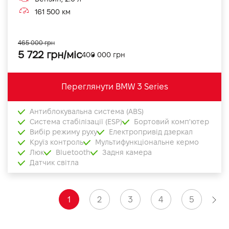
161 500 км
465 000 грн
5 722 грн/міс
400 000 грн
Переглянути BMW 3 Series
Антиблокувальна система (ABS)
Система стабілізації (ESP)
Бортовий комп'ютер
Вибір режиму руху
Електропривід дзеркал
Круїз контроль
Мультифункціональне кермо
Люк
Bluetooth
Задня камера
Датчик світла
1
2
3
4
5