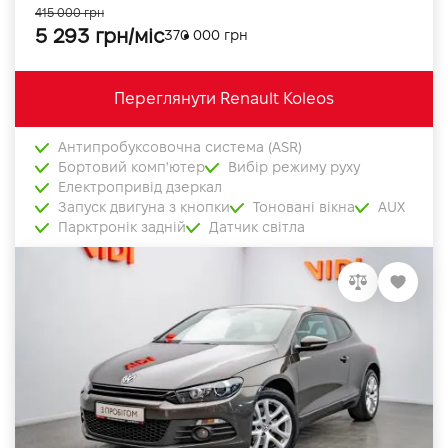
415 000 грн
5 293 грн/міс
370 000 грн
Переглянути Renault Koleos
Антипробуксовочна система (ASR)
Бортовий комп'ютер
Вибір режиму руху
Електропривід дзеркал
Запуск двигуна з кнопки
Тоновані вікна
AUX
Парктронік задній
Датчик світла