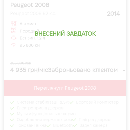
Peugeot 2008
2014
Peugeot 2008 82 к.с.
Автомат
Передній
ВНЕСЕНИЙ ЗАВДАТОК
Бензин, 1.2 л
95 600 км
395 000 грн
4 935 грн/міс
Заброньовано клієнтом
Переглянути Peugeot 2008
Система стабілізації (ESP)
Бортовий комп'ютер
Електропривід дзеркал
Мультифункціональне кермо
Оздоблення керма шкірою
Підігрів дзеркал
Тоновані вікна
Bluetooth
Задня камера