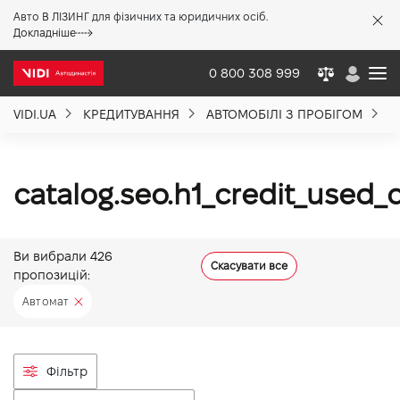
Авто В ЛІЗИНГ для фізичних та юридичних осіб.
X
Докладніше
0 800 308 999
VIDI.UA
КРЕДИТУВАННЯ
АВТОМОБІЛІ З ПРОБІГОМ
А
Про компанію
Акції %
catalog.seo.h1_credit_used
Новини
Ви вибрали
426
Скасувати все
пропозицій:
Політика якості
Автомат
Вакансії
Фільтр