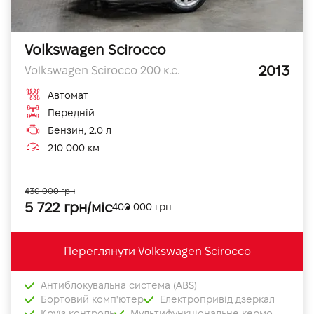
Volkswagen Scirocco
2013
Volkswagen Scirocco 200 к.с.
Автомат
Передній
Бензин, 2.0 л
210 000 км
430 000 грн
5 722 грн/міс
400 000 грн
Переглянути Volkswagen Scirocco
Антиблокувальна система (ABS)
Бортовий комп'ютер
Електропривід дзеркал
Круїз контроль
Мультифункціональне кермо