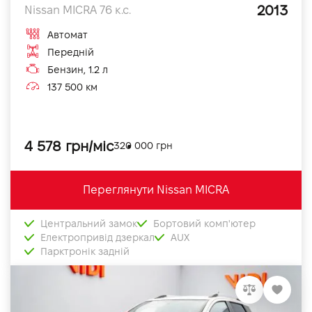
2013
Nissan MICRA 76 к.с.
Автомат
Передній
Бензин, 1.2 л
137 500 км
4 578 грн/міс
320 000 грн
Переглянути Nissan MICRA
Центральний замок
Бортовий комп'ютер
Електропривід дзеркал
AUX
Парктронік задній