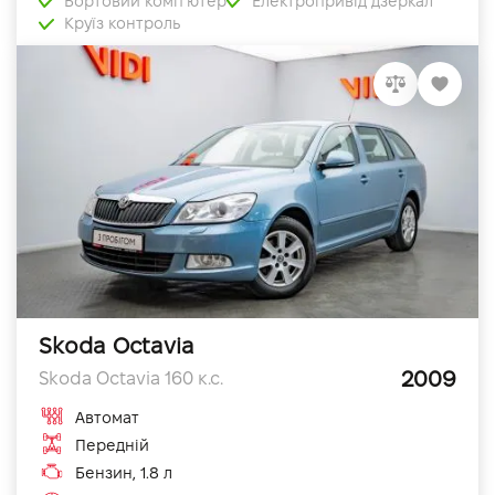
Бортовий комп'ютер
Електропривід дзеркал
Круїз контроль
Skoda Octavia
2009
Skoda Octavia 160 к.с.
Автомат
Передній
Бензин, 1.8 л