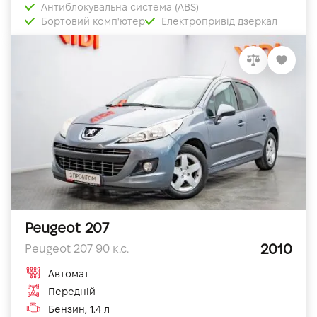
Антиблокувальна система (ABS)
Бортовий комп'ютер
Електропривід дзеркал
Peugeot 207
2010
Peugeot 207 90 к.с.
Автомат
Передній
Бензин, 1.4 л