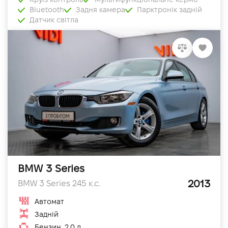
Bluetooth
Задня камера
Парктронік задній
Датчик світла
BMW 3 Series
2013
BMW 3 Series 245 к.с.
Автомат
Задній
Бензин, 2.0 л