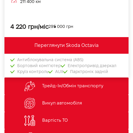
211 400 км
4 220 грн/міс
295 000 грн
Переглянути Skoda Octavia
Антиблокувальна система (ABS)
Бортовий комп'ютер
Електропривід дзеркал
Круїз контроль
AUX
Парктронік задній
Трейд-Ін/Обмін транспорту
Викуп автомобіля
Вартість ТО