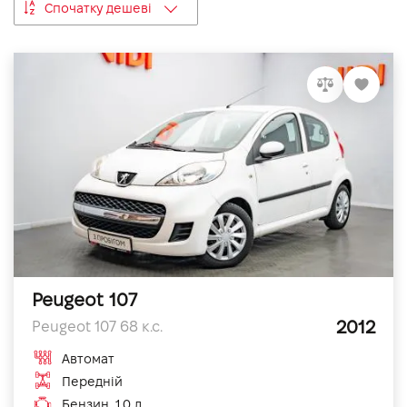
Спочатку дешеві
VIDI Кар'єра
Контакти
Підпишись на наш канал та слідкуй за
акціями, послугами та новинками
Peugeot 107
2012
Peugeot 107 68 к.с.
Автомат
Передній
Бензин, 1.0 л