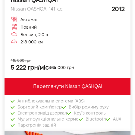
2012
Nissan QASHQAI 141 к.с.
Автомат
Повний
Бензин, 2.0 л
218 000 км
415 000 грн
5 222 грн/міс
365 000 грн
Переглянути Nissan QASHQAI
Антиблокувальна система (ABS)
Бортовий комп'ютер
Вибір режиму руху
Електропривід дзеркал
Круїз контроль
Мультифункціональне кермо
Bluetooth
AUX
Парктронік задній