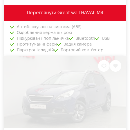
Переглянути Great wall HAVAL M4
Антиблокувальна система (ABS)
Оздоблення керма шкірою
Підкурювач і попільничка
Bluetooth
USB
Протитуманні фари
Задня камера
Парктронік задній
Бортовий комп'ютер