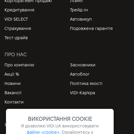
Корпоративні продажі
Лізинг
Кредитування
Трейд-ін
VIDI SELECT
Автовикуп
Страхування
Подовжена гарантія
Тест-драйв
ПРО НАС
Про компанію
Засновники
Акції %
Автоблог
Новини
Політика якості
Вакансії
VIDI-Кар'єра
Контакти
ВИКОРИСТАННЯ COOKIE
КОРИСНІ ПОСИЛАННЯ
Я дозволяю
VIDI.UA
використовувати
файли «cookie».
Ознайомтесь з