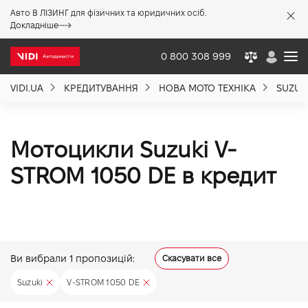
Авто В ЛІЗИНГ для фізичних та юридичних осіб.
X
Докладніше
0 800 308 999
VIDI.UA
КРЕДИТУВАННЯ
НОВА МОТО ТЕХНІКА
SUZUK
Про компанію
Акції %
Мотоцикли Suzuki V-
STROM 1050 DE в кредит
Новини
Політика якості
Ви вибрали
1
пропозицій:
Скасувати все
Вакансії
Suzuki
V-STROM 1050 DE