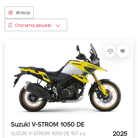
VIDI Кар'єра
Фільтр
Спочатку дешеві
Контакти
Підпишись на наш канал та слідкуй за
акціями, послугами та новинками
Suzuki V-STROM 1050 DE
2025
SUZUKI V-STROM 1050 DE 107 к.с.