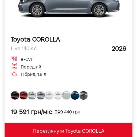
Toyota COROLLA
2026
Live 140 к.с.
e-CVT
Передній
Гібрид, 1.8 л
19 591 грн/міс
1 369 440 грн
Переглянути Toyota COROLLA