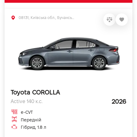
08131, Київська обл., Бучанський р-н, с.Софіївська Борщагівка, вул. Велика Кільцева, 56
Toyota COROLLA
2026
Active 140 к.с.
e-CVT
Передній
Гібрид, 1.8 л