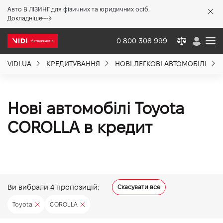
Авто В ЛІЗИНГ для фізичних та юридичних осіб.
X
Докладніше
0 800 308 999
VIDI.UA
КРЕДИТУВАННЯ
НОВІ ЛЕГКОВІ АВТОМОБІЛІ
Про компанію
Акції %
Нові автомобілі Toyota
COROLLA в кредит
Новини
Політика якості
Ви вибрали
4
пропозицій:
Скасувати все
Вакансії
Toyota
COROLLA