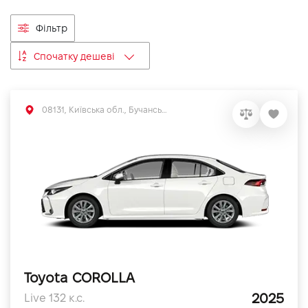
VIDI Кар'єра
Фільтр
Спочатку дешеві
Контакти
Підпишись на наш канал та слідкуй за
08131, Київська обл., Бучанський р-н, с.Софіївська Борщагівка, вул. Велика Кільцева, 56
акціями, послугами та новинками
Toyota COROLLA
2025
Live 132 к.с.