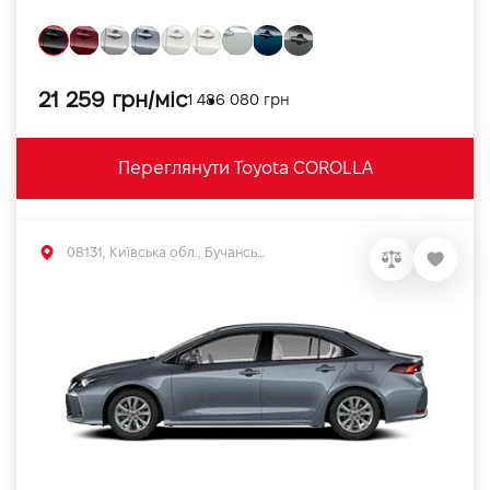
21 259 грн/міс
1 486 080 грн
Переглянути Toyota COROLLA
08131, Київська обл., Бучанський р-н, с.Софіївська Борщагівка, вул. Велика Кільцева, 56