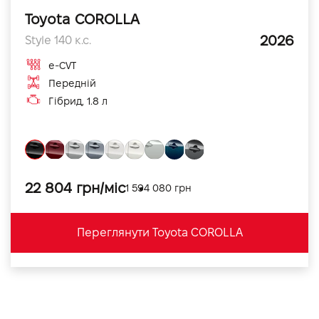
Toyota COROLLA
2026
Style 140 к.с.
e-CVT
Передній
Гібрид, 1.8 л
22 804 грн/міс
1 594 080 грн
Переглянути Toyota COROLLA