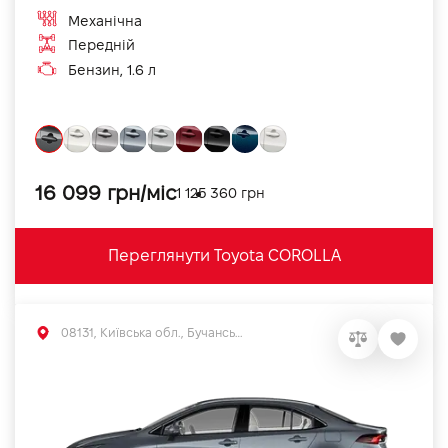
Механічна
Передній
Бензин, 1.6 л
16 099 грн/міс
1 125 360 грн
Переглянути Toyota COROLLA
08131, Київська обл., Бучанський р-н, с.Софіївська Борщагівка, вул. Велика Кільцева, 56