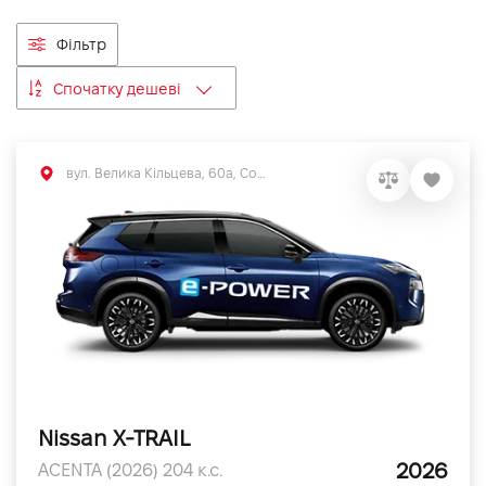
VIDI Кар'єра
Фільтр
Спочатку дешеві
Контакти
Підпишись на наш канал та слідкуй за
вул. Велика Кільцева, 60а, Софіївська Борщагівка, Київська обл.
акціями, послугами та новинками
Nissan X-TRAIL
2026
ACENTA (2026) 204 к.с.