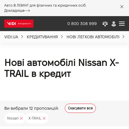
Авто В ЛІЗИНГ для фізичних та юридичних осіб.
X
Докладніше
0 800 308 999
VIDI.UA
КРЕДИТУВАННЯ
НОВІ ЛЕГКОВІ АВТОМОБІЛІ
Про компанію
Акції %
Нові автомобілі Nissan X-
TRAIL в кредит
Новини
Політика якості
Ви вибрали
12
пропозицій:
Скасувати все
Вакансії
Nissan
X-TRAIL