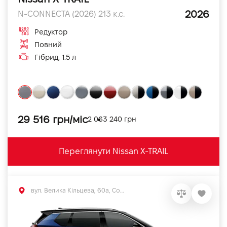
2026
N-CONNECTA (2026) 213 к.с.
Редуктор
Повний
Гібрид, 1.5 л
29 516 грн/міс
2 063 240 грн
Переглянути Nissan X-TRAIL
вул. Велика Кільцева, 60а, Софіївська Борщагівка, Київська обл.