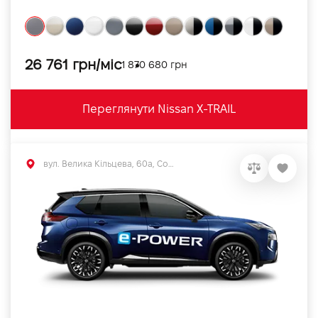
26 761 грн/міс
1 870 680 грн
Переглянути Nissan X-TRAIL
вул. Велика Кільцева, 60а, Софіївська Борщагівка, Київська обл.