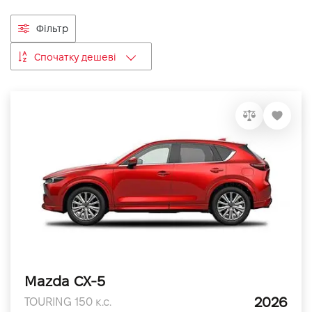
VIDI Кар'єра
Фільтр
Спочатку дешеві
Контакти
Підпишись на наш канал та слідкуй за
акціями, послугами та новинками
Mazda CX-5
2026
TOURING 150 к.с.