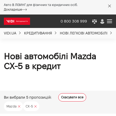
Авто В ЛІЗИНГ для фізичних та юридичних осіб.
X
Докладніше
0 800 308 999
VIDI.UA
КРЕДИТУВАННЯ
НОВІ ЛЕГКОВІ АВТОМОБІЛІ
Про компанію
Акції %
Нові автомобілі Mazda
CX-5 в кредит
Новини
Політика якості
Ви вибрали
5
пропозицій:
Скасувати все
Вакансії
Mazda
CX-5