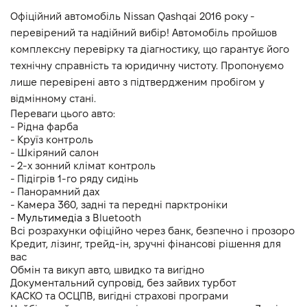
Викиди CO2, г/км (змішаний)
-
Офіційний автомобіль Nissan Qashqai 2016 року - 
перевірений та надійний вибір! Автомобіль пройшов 
Динаміка розгону 0-100 км/г
-
комплексну перевірку та діагностику, що гарантує його 
технічну справність та юридичну чистоту. Пропонуємо 
лише перевірені авто з підтвердженим пробігом у 
відмінному стані.
Переваги цього авто:
- Рідна фарба
- Круїз контроль
- Шкіряний салон 
- 2-х зонний клімат контроль 
- Підігрів 1-го ряду сидінь
- Панорамний дах
- Камера 360, задні та передні парктроніки 
- 
Мультимедіа з 
Bluetooth
Всі розрахунки офіційно через банк, безпечно і прозоро
Кредит, лізинг, трейд-ін, зручні фінансові рішення для 
вас
Обмін та викуп авто, швидко та вигідно
Документальний супровід, без зайвих турбот
КАСКО та ОСЦПВ, вигідні страхові програми