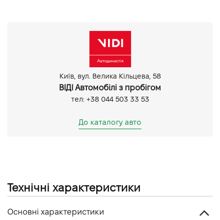
Круїз контроль
Мультифункціональне кермо
Панорамний дах / Лобове скло
Bluetooth
Камера 360
Парктронік задній
Київ, вул. Велика Кільцева, 58
Парктронік передній
ВІДІ Автомобілі з пробігом
Датчик світла
тел: +38 044 503 33 53
Датчик дощу
До каталогу авто
Технічні характеристики
Основні характеристики