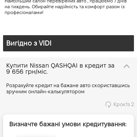
Найбільший салон перевірених авто , працюємо 7 днів 
на тиждень. Обирайте надійність та комфорт разом із 
професіоналами!
Вигідно з VIDI
Купити Nissan QASHQAI в кредит за
9 656 грн/міс.
Розрахуйте кредит на бажане авто скориставшись
зручним онлайн-калькулятором
Крок
1
з 2
Визначте бажані умови кредитування: