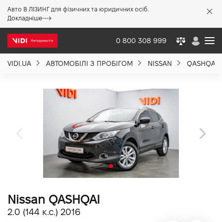
Авто В ЛІЗИНГ для фізичних та юридичних осіб.
X
Докладніше
0 800 308 999
VIDI.UA
АВТОМОБІЛІ З ПРОБІГОМ
NISSAN
QASHQAI
Про компанію
Акції %
Новини
Політика якості
Nissan QASHQAI
Вакансії
2.0 (144 к.с.) 2016