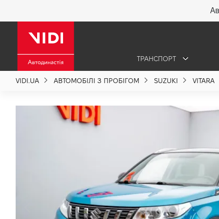
Ав
X
ТРАНСПОРТ
Про компанію
VIDI.UA
АВТОМОБІЛІ З ПРОБІГОМ
SUZUKI
VITARA
Акції %
Новини
Політика якості
Вакансії