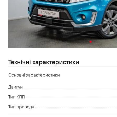
VIDI Кар'єра
Контакти
Підпишись на наш канал та слідкуй за
акціями, послугами та новинками
Технічні характеристики
Основні характеристики
Двигун
Тип КПП
Тип приводу