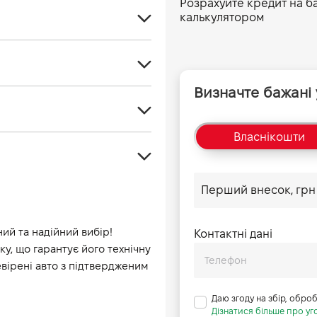
Розрахуйте кредит на б
калькулятором
Кросовер
5
Визначте бажані
Бензин
5
-
Власні
кошти
Передній
998
Автомат
112
Синій
-
-
ий та надійний вибір! 
Контактні дані
, що гарантує його технічну 
-
ірені авто з підтвердженим 
Даю згоду на збір, обро
Дізнатися більше про уго