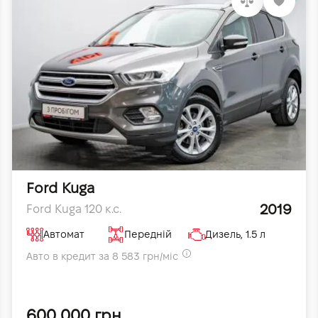
Ford Kuga
2019
Ford Kuga 120 к.с.
Автомат
Передній
Дизель, 1.5 л
Авто в кредит за 8 583 грн/міс
600 000 грн