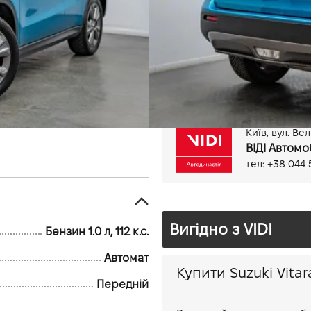
110 тис.км
Бензин, 1.0 л
Антиблокувальна система 
Бортовий комп'ютер
Ви
Електропривід дзеркал
Мультифункціональне кер
Задня камера
Київ, вул. Ве
ВІДІ Автомо
тел: +38 044 
Вигідно з VIDI
Бензин 1.0 л, 112 к.с.
Автомат
Передній