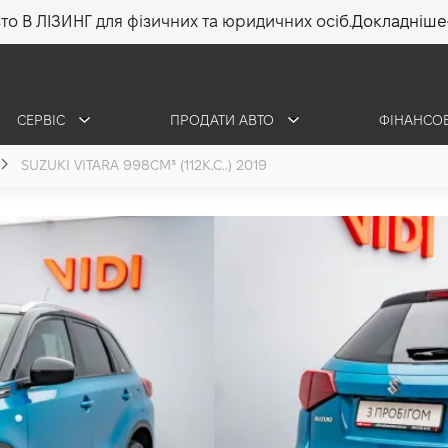
то В ЛІЗИНГ для фізичних та юридичних осіб.
Докладніше
СЕРВІС
ПРОДАТИ АВТО
ФІНАНСО
SUZUKI VITARA 998СМ³ (112К.С..) 2019
Suzuki Vitara
1.0 (112 к.с.) 2019
740 000 грн
•
705 000 грн
10 085 
ОТРИМАТИ КОНСУЛЬ