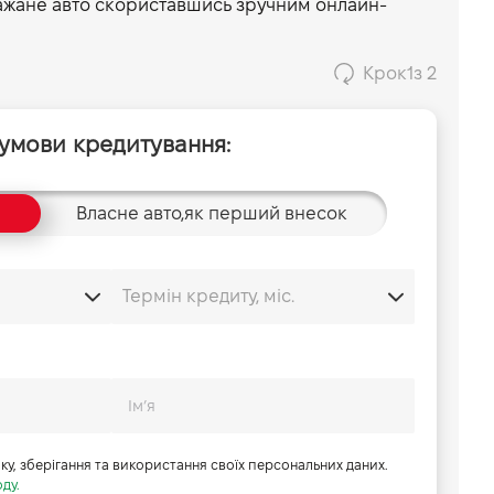
ажане авто скориставшись зручним онлайн-
Крок
1
з 2
 умови кредитування:
Власне авто,
як перший внесок
бку, зберігання та використання своїх персональних даних.
ду.