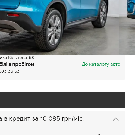
Автомат
Передній
(ABS)
бір режиму руху
Круїз контроль
мо
Bluetooth
лика Кільцева, 58
До каталогу авто
білі з пробігом
503 33 53
Купити Suzuki Vitara в кредит за
10 085 грн/міс.