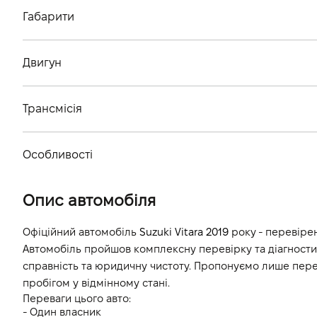
Габарити
Тип кузова
Двигун
Кiлькiсть дверей, шт
Тип палива
Кiлькiсть мiсць, шт
Трансмісія
Cтандарт токсичності
Тип приводу
Об'єм двигуна (см.куб.)
Особливості
Тип КПП
Потужність двигуна (к.с.)
Колір кузова
Опис автомобіля
Витрати пального, л/100 км (змішаний)
Викиди CO2, г/км (змішаний)
Офіційний автомобіль 
Suzuki Vitara 2019
 року - перевірен
Автомобіль пройшов комплексну перевірку та діагностику
Динаміка розгону 0-100 км/г
справність та юридичну чистоту. Пропонуємо лише перев
пробігом у відмінному стані.
Переваги цього авто:
- Один власник