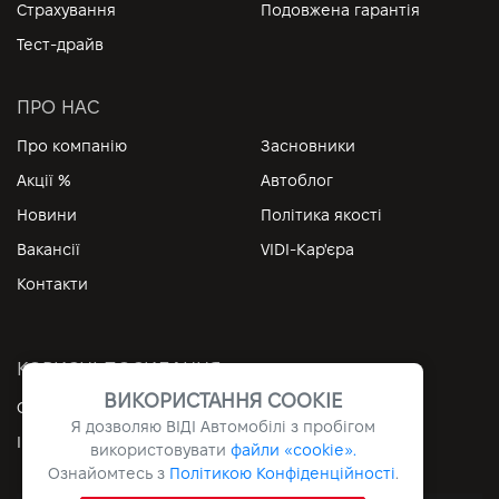
Страхування
Подовжена гарантія
Тест-драйв
ПРО НАС
Про компанію
Засновники
Акції %
Автоблог
Новини
Політика якості
Вакансії
VIDI-Кар'єра
Контакти
КОРИСНІ ПОСИЛАННЯ
ВИКОРИСТАННЯ COOKIE
Особистий кабінет
Контакти
Я дозволяю ВІДІ Автомобілі з пробігом
Інформація
Архів
використовувати
файли «cookie».
Ознайомтесь з
Політикою Конфіденційності
.