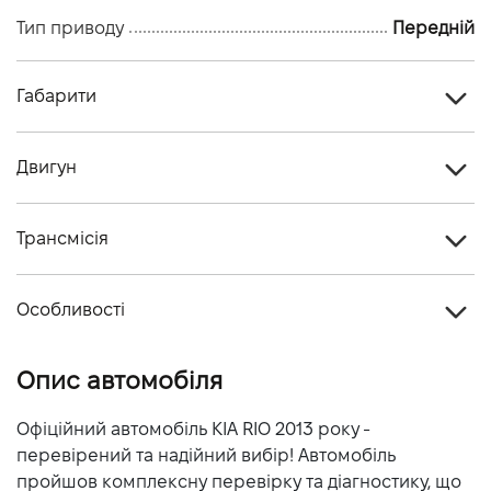
Тип приводу
Передній
Габарити
Тип кузова
Седан
Двигун
Кiлькiсть дверей, шт
4
Тип палива
Бензин
Кiлькiсть мiсць, шт
5
Трансмісія
Об'єм двигуна (см.куб.)
1396
Тип приводу
Передній
Потужність двигуна (к.с.)
107
Особливості
Тип КПП
Механічна
Витрати пального, л/100 км (траса)
-
Колір кузова
Синій
Опис автомобіля
Витрати пального, л/100 км (змішаний)
-
Динаміка розгону 0-100 км/г
-
Офіційний автомобіль KIA RIO 2013 року -
перевірений та надійний вибір! Автомобіль
Максимальна швидкiсть, км/г
-
пройшов комплексну перевірку та діагностику, що