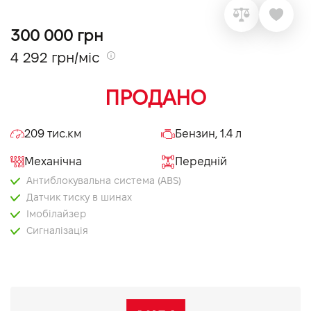
VIDI Кар'єра
300 000 грн
4 292 грн/міс
Контакти
ПРОДАНО
Підпишись на наш канал та слідкуй за
акціями, послугами та новинками
209 тис.км
Бензин, 1.4 л
Механічна
Передній
Антиблокувальна система (ABS)
Датчик тиску в шинах
Імобілайзер
Сигналізація
Мультимедіа система з LCD-екраном
Задня камера