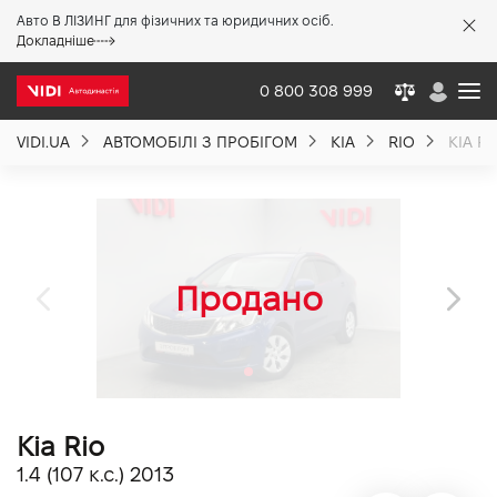
Авто В ЛІЗИНГ для фізичних та юридичних осіб.
X
Докладніше
0 800 308 999
VIDI.UA
АВТОМОБІЛІ З ПРОБІГОМ
KIA
RIO
KIA RI
Про компанію
Акції %
Новини
Політика якості
Kia Rio
Вакансії
1.4 (107 к.с.) 2013