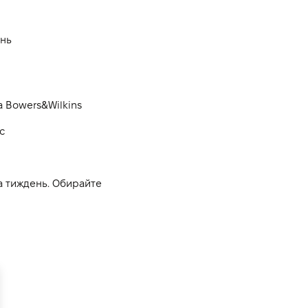
інь
ка Bowers&Wilkins
с
а тиждень. Обирайте 