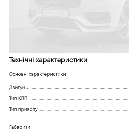
VIDI Кар'єра
Контакти
Підпишись на наш канал та слідкуй за
акціями, послугами та новинками
Технічні характеристики
Основні характеристики
Двигун
Тип КПП
Тип приводу
Габарити