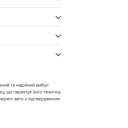
Кросовер
5
Бензин
7
-
Повний
1969
Автомат
300
Білий
8
-
ний та надійний вибір! 
, що гарантує його технічну 
6.5
ірені авто з підтвердженим 