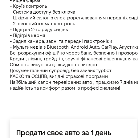
- Рідна фарба
- Круїз контроль
- 
Система доступу без ключа
- Шкіряний салон з електрорегулюванням передніх сид
- 2-х зонний клімат контроль 
- Підігрів 2-го ряду сидінь
- Підігрів керма
- Задня камера, задні та передні парктроніки 
- 
Мультимедіа з 
Bluetooth, Android Auto, CarPlay, Акусти
Всі розрахунки офіційно через банк, безпечно і прозоро
Кредит, лізинг, трейд-ін, зручні фінансові рішення для ва
Обмін та викуп авто, швидко та вигідно
Документальний супровід, без зайвих турбот
КАСКО та ОСЦПВ, вигідні страхові програми
Найбільший салон перевірених авто , працюємо 7 днів н
надійність та комфорт разом із професіоналами!
Продати своє авто за 1 день