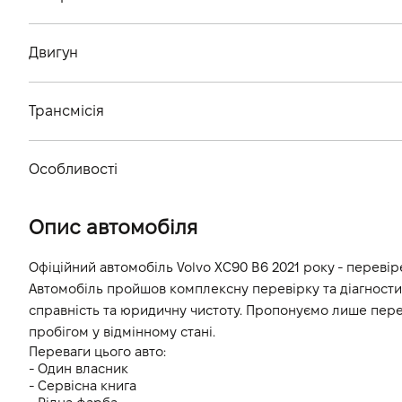
Тип кузова
Двигун
Кiлькiсть дверей, шт
Тип палива
Кiлькiсть мiсць, шт
Трансмісія
Cтандарт токсичності
Тип приводу
Об'єм двигуна (см.куб.)
Особливості
Тип КПП
Потужність двигуна (к.с.)
Колір кузова
Опис автомобіля
Витрати пального, л/100 км (змішаний)
Викиди CO2, г/км (змішаний)
Офіційний автомобіль Volvo XC90 B6 2021 року - перевіре
Автомобіль пройшов комплексну перевірку та діагностику
Динаміка розгону 0-100 км/г
справність та юридичну чистоту. Пропонуємо лише перев
пробігом у відмінному стані.
Переваги цього авто:
- Один власник
- Cервісна книга