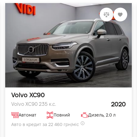
Volvo XC90
2020
Volvo XC90 235 к.с.
Автомат
Повний
Дизель, 2.0 л
Авто в кредит за 22 460 грн/міс