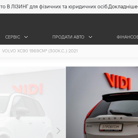
то В ЛІЗИНГ для фізичних та юридичних осіб.
Докладніше
СЕРВІС
ПРОДАТИ АВТО
ФІНАНСО
VOLVO XC90 1969СМ³ (300К.С..) 2021
Volvo XC90
2.0 (300 к.с.) 2021
1 950 000 грн
•
1 850 000 грн
26 46