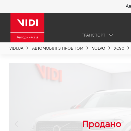
Ав
X
ТРАНСПОРТ
Про компанію
VIDI.UA
АВТОМОБІЛІ З ПРОБІГОМ
VOLVO
XC90
Акції %
Новини
Політика якості
Вакансії