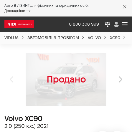
Авто В ЛІЗИНГ для фізичних та юридичних осіб.
X
Докладніше
0 800 308 999
VIDI.UA
АВТОМОБІЛІ З ПРОБІГОМ
VOLVO
XC90
V
Про компанію
Акції %
Новини
Політика якості
Volvo XC90
Вакансії
2.0 (250 к.с.) 2021