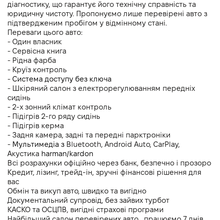
діагностику, що гарантує його технічну справність та 
юридичну чистоту. Пропонуємо лише перевірені авто з 
підтвердженим пробігом у відмінному стані.
Переваги цього авто:
- Один власник
- Cервісна книга
- Рідна фарба
- Круїз контроль
- 
Система доступу без ключа
- Шкіряний салон з електрорегулюванням передніх 
сидінь
- 2-х зонний клімат контроль 
- Підігрів 2-го ряду сидінь
- Підігрів керма
- Задня камера, задні та передні парктроніки 
- 
Мультимедіа з 
Bluetooth, Android Auto, CarPlay, 
Акустика 
harman/kardon
Всі розрахунки офіційно через банк, безпечно і прозоро
Кредит, лізинг, трейд-ін, зручні фінансові рішення для 
вас
Обмін та викуп авто, швидко та вигідно
Документальний супровід, без зайвих турбот
КАСКО та ОСЦПВ, вигідні страхові програми
Найбільший салон перевірених авто , працюємо 7 днів 