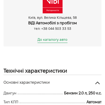
Обігрів керма
Тоновані вікна
Android Auto
Київ, вул. Велика Кільцева, 58
CarPlay
ВІДІ Автомобілі з пробігом
Система доступу без ключа
тел: +38 044 503 33 53
Задня камера
Парктронік задній
До каталогу авто
Парктронік передній
Технічні характеристики
Основні характеристики
Двигун
Бензин 2.0 л, 250 к.с.
Тип КПП
Автомат