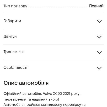
Тип приводу
Повний
Габарити
Тип кузова
Кросовер
Двигун
Кiлькiсть дверей, шт
5
Тип палива
Бензин
Кiлькiсть мiсць, шт
5
Трансмісія
Об'єм двигуна (см.куб.)
1989
Тип приводу
Повний
Потужність двигуна (к.с.)
250
Особливості
Тип КПП
Автомат
Витрати пального, л/100 км (змішаний)
-
Колір кузова
Бежевий
Опис автомобіля
Динаміка розгону 0-100 км/г
-
Офіційний автомобіль Volvo XC90 2021 року - 
перевірений та надійний вибір!
Автомобіль пройшов комплексну перевірку та 