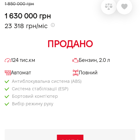
1 850 000 грн
VIDI Кар'єра
1 630 000 грн
23 318 грн/міс
Контакти
ПРОДАНО
Підпишись на наш канал та слідкуй за
акціями, послугами та новинками
124 тис.км
Бензин, 2.0 л
Автомат
Повний
Антиблокувальна система (ABS)
Система стабілізації (ESP)
Бортовий комп'ютер
Вибір режиму руху
Електропривід дзеркал
Електропривід кришки багажника
Круїз контроль
Мультифункціональне кермо