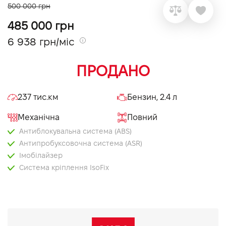
500 000 грн
VIDI Кар'єра
485 000 грн
6 938 грн/міс
Контакти
ПРОДАНО
Підпишись на наш канал та слідкуй за
акціями, послугами та новинками
237 тис.км
Бензин, 2.4 л
Механічна
Повний
Антиблокувальна система (ABS)
Антипробуксовочна система (ASR)
Імобілайзер
Система кріплення IsoFix
Електропривід дзеркал
Мультифункціональне кермо
Підігрів дзеркал
Парктронік задній