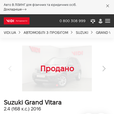
Авто В ЛІЗИНГ для фізичних та юридичних осіб.
X
Докладніше
0 800 308 999
VIDI.UA
АВТОМОБІЛІ З ПРОБІГОМ
SUZUKI
GRAND VI
Про компанію
Акції %
Новини
Політика якості
Suzuki Grand Vitara
Вакансії
2.4 (168 к.с.) 2016