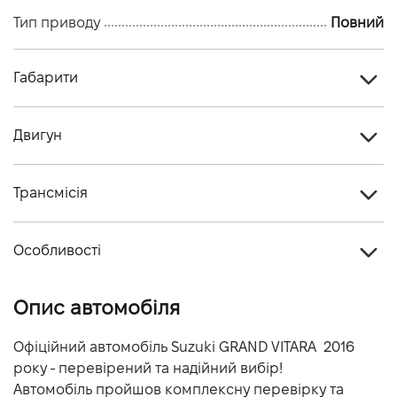
Тип приводу
Повний
Габарити
Тип кузова
Кросовер
Двигун
Кiлькiсть дверей, шт
-
Тип палива
Бензин
Кiлькiсть мiсць, шт
5
Трансмісія
Cтандарт токсичності
-
Тип приводу
Повний
Об'єм двигуна (см.куб.)
2399
Особливості
Тип КПП
Механічна
Потужність двигуна (к.с.)
168
Колір кузова
Коричневий
Опис автомобіля
Витрати пального, л/100 км (змішаний)
-
Викиди CO2, г/км (змішаний)
-
Офіційний автомобіль Suzuki GRAND VITARA 2016
року - перевірений та надійний вибір!
Динаміка розгону 0-100 км/г
-
Автомобіль пройшов комплексну перевірку та