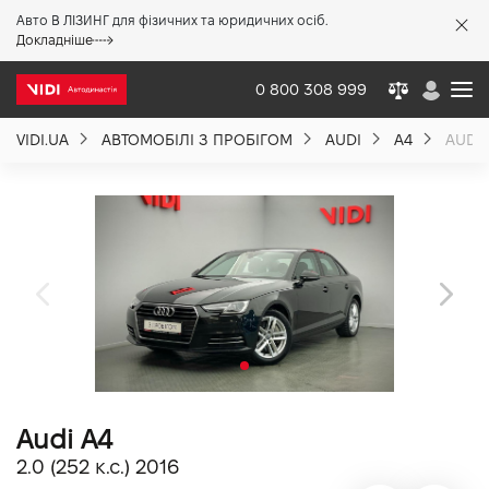
Авто В ЛІЗИНГ для фізичних та юридичних осіб.
X
Докладніше
0 800 308 999
VIDI.UA
АВТОМОБІЛІ З ПРОБІГОМ
AUDI
A4
AUDI 
Про компанію
Акції %
Новини
Політика якості
Audi A4
Вакансії
2.0 (252 к.с.) 2016