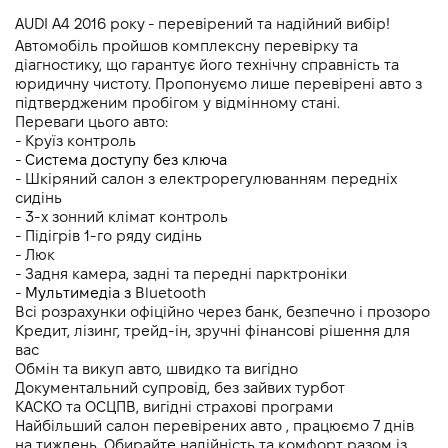
Викиди CO2, г/км (змішаний)
-
AUDI A4 2016 року - перевірений та надійний вибір!
Автомобіль пройшов комплексну перевірку та 
Динаміка розгону 0-100 км/г
-
діагностику, що гарантує його технічну справність та 
юридичну чистоту. Пропонуємо лише перевірені авто з 
підтвердженим пробігом у відмінному стані.
Переваги цього авто:
- Круїз контроль
- 
Система доступу без ключа
- Шкіряний салон з електрорегулюванням передніх 
сидінь
- 3-х зонний клімат контроль 
- Підігрів 1-го ряду сидінь
- Люк
- Задня камера, задні та передні парктроніки 
- 
Мультимедіа з 
Bluetooth
Всі розрахунки офіційно через банк, безпечно і прозоро
Кредит, лізинг, трейд-ін, зручні фінансові рішення для 
вас
Обмін та викуп авто, швидко та вигідно
Документальний супровід, без зайвих турбот
КАСКО та ОСЦПВ, вигідні страхові програми
Найбільший салон перевірених авто , працюємо 7 днів 
на тиждень. Обирайте надійність та комфорт разом із 