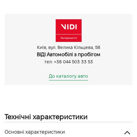
Запуск двигуна з кнопки
Круїз контроль
Мультифункціональне кермо
Люк
Bluetooth
Задня камера
Київ, вул. Велика Кільцева, 58
Парктронік задній
ВІДІ Автомобілі з пробігом
Парктронік передній
тел: +38 044 503 33 53
До каталогу авто
Технічні характеристики
Основні характеристики