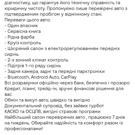
діагностику, що гарантує його технічну справність та 
юридичну чистоту. Пропонуємо лише перевірені авто з 
підтвердженим пробігом у відмінному стані.
Переваги цього авто:
- Один власник
- Cервісна книга
- Рідна фарба
- Круїз контроль
- Шкіряний салон з електрорегулюванням передніх 
сидінь
- 2-х зонний клімат контроль 
- Підігрів 1-го ряду сидінь
- Задня камера, задні та передні парктроніки 
- Bluetooth, Android Auto, CarPlay
Всі розрахунки офіційно через банк, безпечно і прозоро
Кредит, лізинг, трейд-ін, зручні фінансові рішення для 
вас
Обмін та викуп авто, швидко та вигідно
Документальний супровід, без зайвих турбот
КАСКО та ОСЦПВ, вигідні страхові програми
Найбільший салон перевірених авто , працюємо 7 днів 
на тиждень. Обирайте надійність та комфорт разом із 
професіоналами!