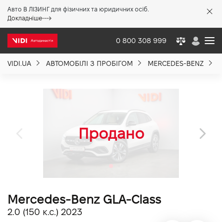
Авто В ЛІЗИНГ для фізичних та юридичних осіб.
X
Докладніше
0 800 308 999
VIDI.UA
АВТОМОБІЛІ З ПРОБІГОМ
MERCEDES-BENZ
Про компанію
Акції %
Новини
Політика якості
Mercedes-Benz GLA-Class
Вакансії
2.0 (150 к.с.) 2023