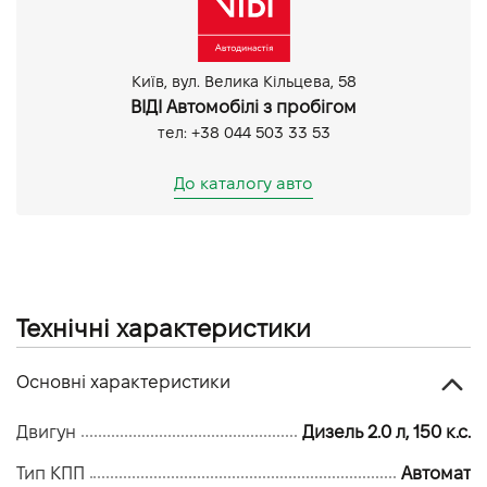
Android Auto
CarPlay
Задня камера
Київ, вул. Велика Кільцева, 58
Парктронік задній
ВІДІ Автомобілі з пробігом
Парктронік передній
тел: +38 044 503 33 53
До каталогу авто
Технічні характеристики
Основні характеристики
Двигун
Дизель 2.0 л, 150 к.с.
Тип КПП
Автомат