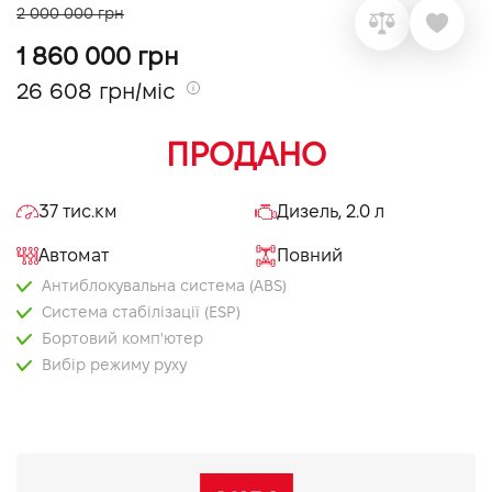
2 000 000 грн
VIDI Кар'єра
1 860 000 грн
26 608 грн/міс
Контакти
ПРОДАНО
Підпишись на наш канал та слідкуй за
акціями, послугами та новинками
37 тис.км
Дизель, 2.0 л
Автомат
Повний
Антиблокувальна система (ABS)
Система стабілізації (ESP)
Бортовий комп'ютер
Вибір режиму руху
Електропривід дзеркал
Запуск двигуна з кнопки
Круїз контроль
Мультифункціональне кермо