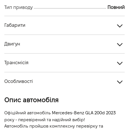
Тип приводу
Повний
Габарити
Тип кузова
Кросовер
Двигун
Кiлькiсть дверей, шт
5
Тип палива
Дизель
Кiлькiсть мiсць, шт
5
Трансмісія
Об'єм двигуна (см.куб.)
1950
Тип приводу
Повний
Потужність двигуна (к.с.)
150
Особливості
Тип КПП
Автомат
Витрати пального, л/100 км (змішаний)
-
Колір кузова
Білий
Опис автомобіля
Динаміка розгону 0-100 км/г
-
Офіційний автомобіль 
Mercedes-Benz GLA 200d 2023
року - перевірений та надійний вибір!
Автомобіль пройшов комплексну перевірку та 