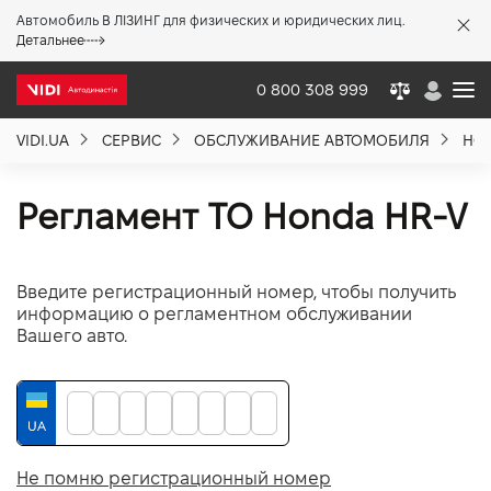
Автомобиль В ЛІЗИНГ для физических и юридических лиц.
X
Детальнее
0 800 308 999
VIDI.UA
СЕРВИС
ОБСЛУЖИВАНИЕ АВТОМОБИЛЯ
HO
О компании
Регламент ТО Honda HR-V
Акции %
Введите регистрационный номер, чтобы получить
Новости
информацию о регламентном обслуживании
Вашего авто.
Политика качества
Вакансии
Не помню регистрационный номер