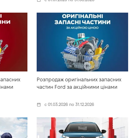
запасних
Розпродаж оригінальних запасних
інами
частин Ford за акційними цінами
с 01.03.2026 по 31.12.2026