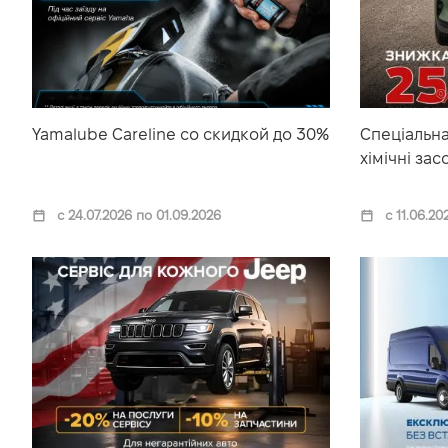
VIDI Карьера
Контакты
Yamalube Careline со скидкой до 30%
Спеціальна
Підпишись на наш канал та слідкуй за
хімічні зас
акціями, послугами та новинками
с 24.07.2026 по 01.09.2026
с 11.06.20