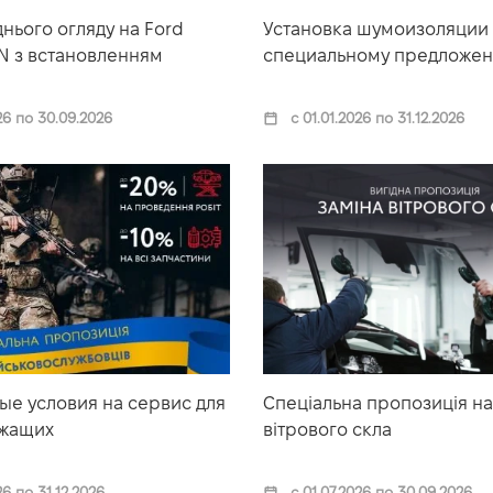
нього огляду на Ford
Установка шумоизоляции
N з встановленням
специальному предложе
26 по 30.09.2026
с 01.01.2026 по 31.12.2026
ые условия на сервис для
Спеціальна пропозиція на
жащих
вітрового скла
26 по 31.12.2026
с 01.07.2026 по 30.09.2026