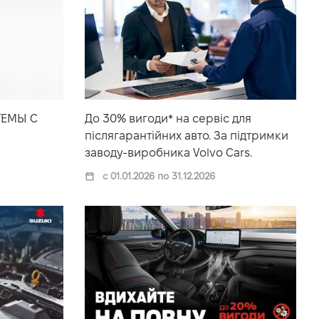
ТЕМЫ С
До 30% вигоди* на сервіс для
післягарантійних авто. За підтримки
заводу-виробника Volvo Cars.
с 01.01.2026 по 31.12.2026