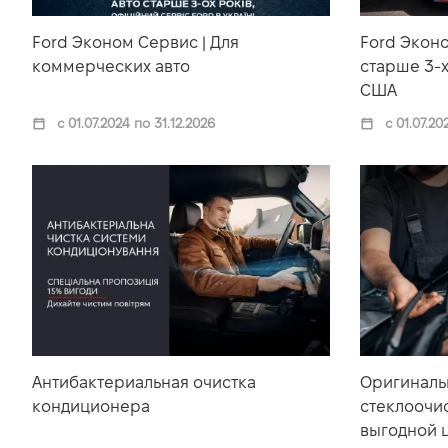
Ford Эконом Сервис | Для
Ford Эконо
коммерческих авто
старше 3-х
США
с 01.07.2024 по 31.12.2026
с 01.07.20
Антибактериальная очистка
Оригиналь
кондиционера
стеклоочис
выгодной 