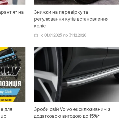
рантія* на
Знижки на перевірку та
регулювання кутів встановлення
коліс
с 01.01.2025 по 31.12.2026
е для
Зроби свій Volvo ексклюзивним з
lub
додатковою вигодою до 15%*