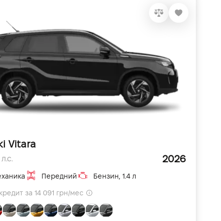
i Vitara
2026
л.с.
ханика
Передний
Бензин, 1.4 л
кредит за 14 091 грн/мес