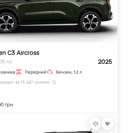
en C3 Aircross
2025
0 л.с.
ханика
Передний
Бензин, 1.2 л
кредит за 13 247 грн/мес
00 грн