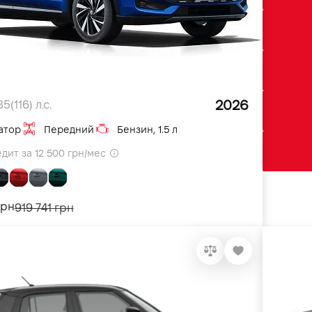
2026
5(116) л.с.
атор
Передний
Бензин, 1.5 л
едит за 12 500 грн/мес
грн
919 741 грн