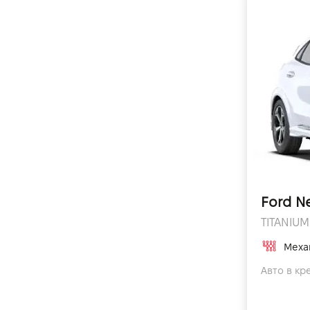
Ford N
TITANIUM 
Меха
Авто в кр