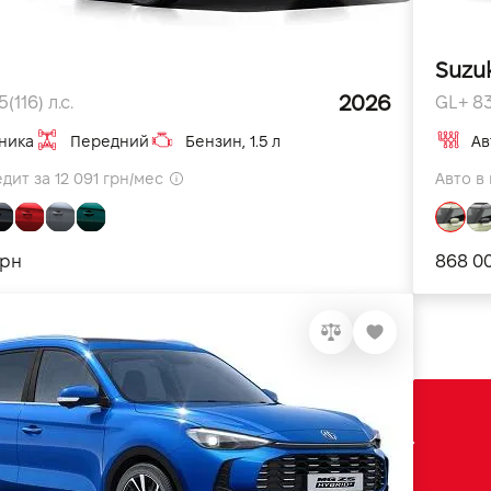
Suzuk
2026
(116) л.с.
GL+ 83
ника
Передний
Бензин, 1.5 л
Ав
дит за 12 091 грн/мес
Авто в 
грн
868 0