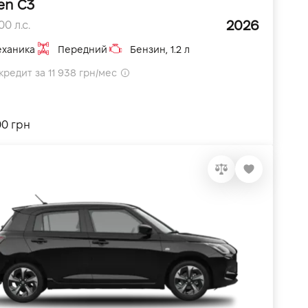
en C3
2026
0 л.с.
ханика
Передний
Бензин, 1.2 л
кредит за 11 938 грн/мес
00 грн