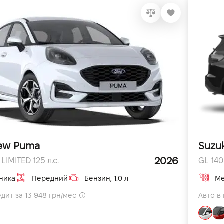
ew Puma
Suzuk
2026
LIMITED 125 л.с.
GL 140 
ника
Передний
Бензин, 1.0 л
Ме
едит за 13 948 грн/мес
Авто в 