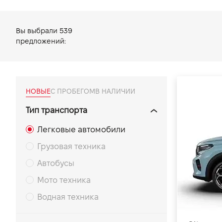
VIDI Карьера
Вы выбрали
539
предложений:
Контакты
Підпишись на наш канал та слідкуй за
акціями, послугами та новинками
НОВЫЕ
С ПРОБЕГОМ
В НАЛИЧИИ
Тип транспорта
Легковые автомобили
Грузовая техника
Автобусы
Мото техника
Водная техника