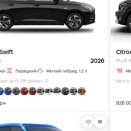
Swift
Citro
2026
с.
PLUS 10
мат
Передний
Мягкий гибрид, 1.2 л
Ме
дит за 13 175 грн/мес
Авто в 
грн
926 0