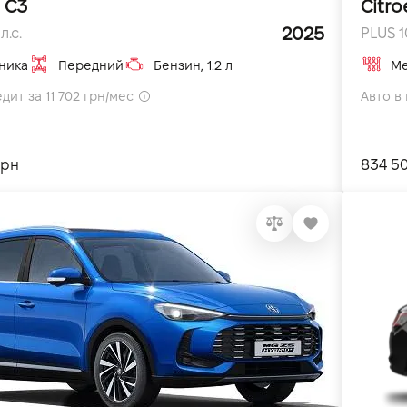
 C3
Citro
2025
л.с.
PLUS 10
ника
Передний
Бензин, 1.2 л
Ме
дит за 11 702 грн/мес
Авто в 
грн
834 5