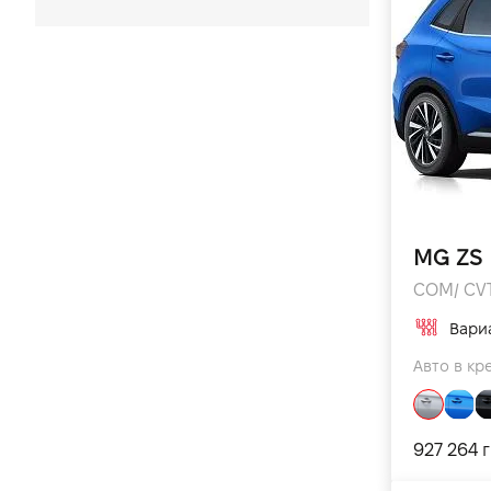
Экономичные автомобили
Автомобили для такси
MG ZS
COM/ CVT 
Вари
Авто в кр
927 264 