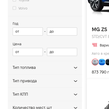
Volvo
Год
MG ZS
-
STD/CVT 8
Цена
Вари
-
Авто в кр
Тип топлива
873 790 
Plug-in Гибрид
Тип привода
Бензин
AWD
Гибрид
Тип КПП
Задний
Дизель
e-CVT
Передний
Количество мест, шт