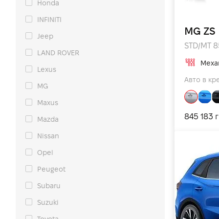
Honda
INFINITI
MG ZS
Jeep
STD/MT 85
LAND ROVER
Меха
Lexus
Авто в кре
MG
Maxus
845 183 
Mazda
Nissan
Opel
Peugeot
Subaru
Suzuki
Toyota