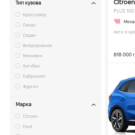
Citroen
Тип кузова
PLUS 100 
Кроссовер
Меха
Пикап
Авто в кре
Седан
Внедорожник
818 000 
Минивен
Хэтчбек
Кабриолет
Фургон
Марка
Citroen
Ford