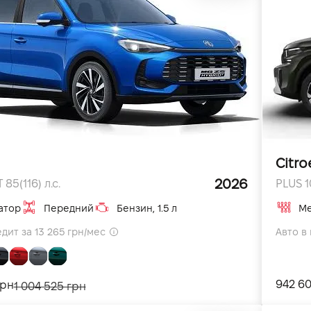
Citro
2026
85(116) л.с.
PLUS 10
атор
Передний
Бензин, 1.5 л
Ме
едит за 13 265 грн/мес
Авто в 
942 60
грн
1 004 525 грн