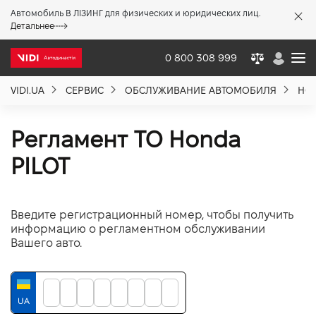
Автомобиль В ЛІЗИНГ для физических и юридических лиц.
X
Детальнее
0 800 308 999
VIDI.UA
СЕРВИС
ОБСЛУЖИВАНИЕ АВТОМОБИЛЯ
HO
О компании
Регламент ТО Honda
Акции %
PILOT
Новости
Введите регистрационный номер, чтобы получить
информацию о регламентном обслуживании
Политика качества
Вашего авто.
Вакансии