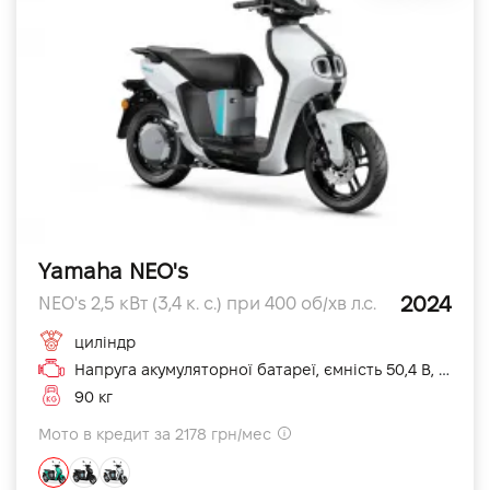
Yamaha NEO's
2024
NEO's 2,5 кВт (3,4 к. с.) при 400 об/хв л.с.
циліндр
Напруга акумуляторної батареї, ємність 50,4 В, 19,2 А·год (5 год) см3
90 кг
Мото в кредит за 2178 грн/мес