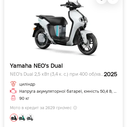
Yamaha NEO's Dual
2025
NEO's Dual 2,5 кВт (3,4 к. с.) при 400 об/хв л.с.
циліндр
Напруга акумуляторної батареї, ємність 50,4 В, 19,2 А·год (5 год) см3
90 кг
Мото в кредит за 2629 грн/мес