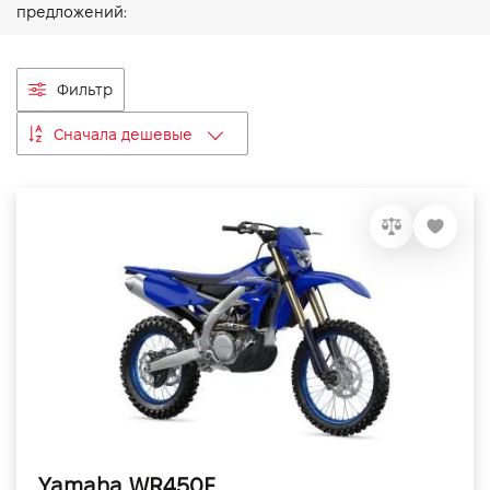
предложений:
VIDI Карьера
Фильтр
Контакты
Сначала дешевые
Підпишись на наш канал та слідкуй за
акціями, послугами та новинками
Yamaha WR450F