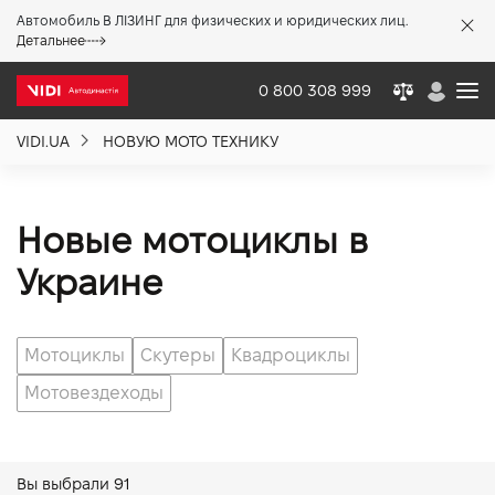
Автомобиль В ЛІЗИНГ для физических и юридических лиц.
X
Детальнее
0 800 308 999
VIDI.UA
НОВУЮ МОТО ТЕХНИКУ
О компании
Акции %
Новые мотоциклы в
Украине
Новости
Мотоциклы
Скутеры
Квадроциклы
Политика качества
Мотовездеходы
Вакансии
Вы выбрали
91