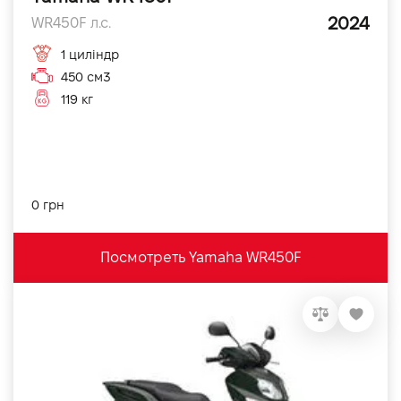
2024
WR450F л.с.
1 циліндр
450 см3
119 кг
0 грн
Посмотреть Yamaha WR450F