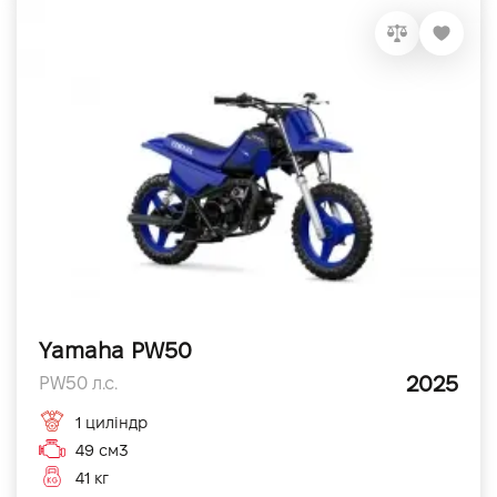
Yamaha PW50
2025
PW50 л.с.
1 циліндр
49 см3
41 кг