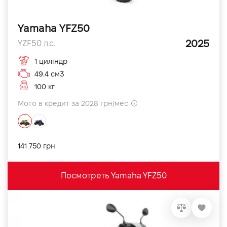
Yamaha YFZ50
2025
YZF50 л.с.
1 циліндр
49.4 см3
100 кг
Мото в кредит за 2028 грн/мес
141 750 грн
Посмотреть Yamaha YFZ50