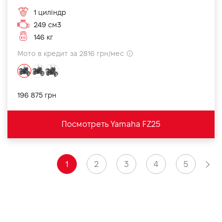
1 циліндр
249 см3
146 кг
Мото в кредит за 2816 грн/мес
196 875 грн
Посмотреть Yamaha FZ25
1
2
3
4
5