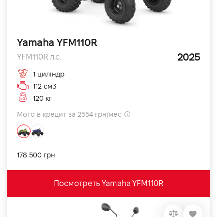
Yamaha YFM110R
2025
YFM110R л.с.
1 циліндр
112 см3
120 кг
Мото в кредит за 2554 грн/мес
178 500 грн
Посмотреть Yamaha YFM110R