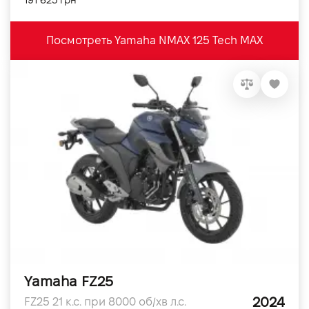
191 625 грн
Посмотреть Yamaha NMAX 125 Tech MAX
Yamaha FZ25
2024
FZ25 21 к.с. при 8000 об/хв л.с.