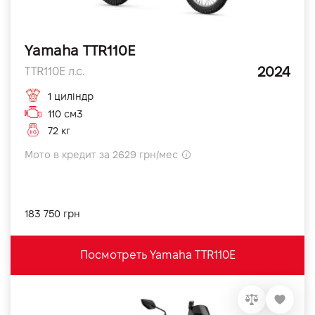
Yamaha TTR110E
2024
TTR110E л.с.
1 циліндр
110 см3
72 кг
Мото в кредит за 2629 грн/мес
183 750 грн
Посмотреть Yamaha TTR110E