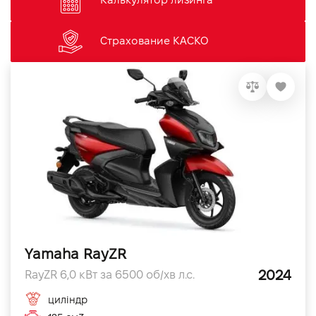
Страхование КАСКО
Yamaha RayZR
2024
RayZR 6,0 кВт за 6500 об/хв л.с.
циліндр