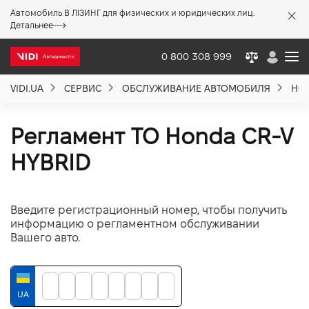
Автомобиль В ЛІЗИНГ для физических и юридических лиц.
X
Детальнее
0 800 308 999
VIDI.UA
СЕРВИС
ОБСЛУЖИВАНИЕ АВТОМОБИЛЯ
HO
О компании
Регламент ТО Honda CR-V
Акции %
HYBRID
Новости
Введите регистрационный номер, чтобы получить
информацию о регламентном обслуживании
Политика качества
Вашего авто.
Вакансии