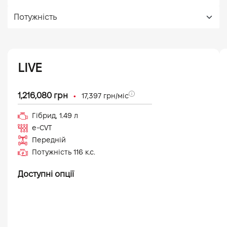
LIVE
•
1,216,080
грн
17,397
грн/міс
Гібрид
,
1.49
л
e-CVT
Передній
Потужність
116
к.с.
Доступні опції