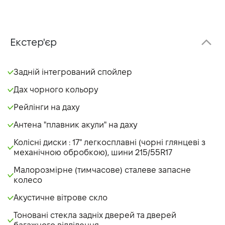
Екстер'єр
Задній інтегрований спойлер
Дах чорного кольору
Рейлінги на даху
Антена "плавник акули" на даху
Колісні диски : 17" легкосплавні (чорні глянцеві з
механічною обробкою), шини 215/55R17
Малорозмірне (тимчасове) сталеве запасне
колесо
Акустичне вітрове скло
Тоновані стекла задніх дверей та дверей