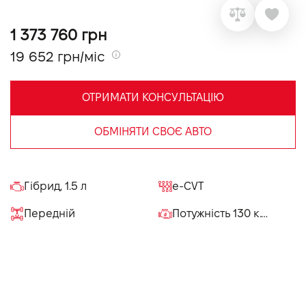
VIDI Кар'єра
1 373 760 грн
19 652 грн/міс
Контакти
ОТРИМАТИ КОНСУЛЬТАЦІЮ
Підпишись на наш канал та слідкуй за
акціями, послугами та новинками
ОБМІНЯТИ СВОЄ АВТО
Гібрид, 1.5 л
e-CVT
Передній
Потужність 130 к.с.