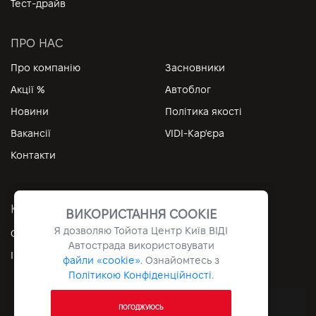
Тест-драйв
ПРО НАС
Про компанію
Засновники
Акції %
Автоблог
Новини
Політика якості
Вакансії
VIDI-Кар'єра
Контакти
КОРИСНІ ПОСИЛАННЯ
ВИКОРИСТАННЯ COOKIE
Я дозволяю Тойота Центр Київ ВІДІ
Особистий кабінет
Контакти
Автострада використовувати
Інформація
Архів
файли «cookie».
Ознайомтесь з
Політикою Конфіденційності
.
Всі права захищені © 2026. VIDI
ПОГОДЖУЮСЬ