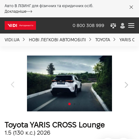
Авто В ЛІЗИНГ для фізичних та юридичних осіб.
X
Докладніше
0 800 308 999
VIDI.UA
НОВІ ЛЕГКОВІ АВТОМОБІЛІ
TOYOTA
YARIS CR
Про компанію
Акції %
Новини
Політика якості
Toyota YARIS CROSS Lounge
Вакансії
1.5 (130 к.с.) 2026