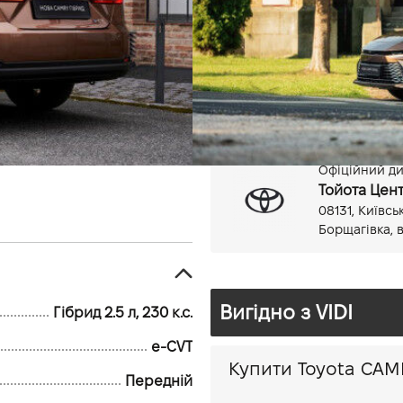
Гібрид, 2.5 л
e-CVT
Офіційний дил
Тойота Цент
08131, Київсь
Борщагівка, в
Вигідно з VIDI
Гібрид 2.5 л, 230 к.с.
e-CVT
Передній