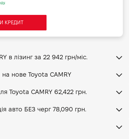
ду.
И КРЕДИТ
Купити Toyota CAMRY в лізинг за
22 942 грн/міс.
Обміняти своє авто на нове Toyota CAMRY
Ваш пакет КАСКО для Toyota CAMRY
62,422 грн.
я авто БЕЗ черг 78,090 грн.