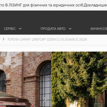
то В ЛІЗИНГ для фізичних та юридичних осіб.
Докладніше
СЕРВІС
ПРОДАТИ АВТО
ФІНАНСО
Y
TOYOTA CAMRY 2487СМ³ (230К.С.) ELEGANCE 2026
Toyota CAMRY
2.5 (230 к.с.) 2026
•
1 773 360 грн
25 369
ОТРИМАТИ КОНСУЛЬ