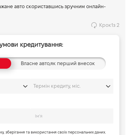
ажане авто скориставшись зручним онлайн-
Крок
1
з 2
 умови кредитування:
Власне авто,
як перший внесок
бку, зберігання та використання своїх персональних даних.