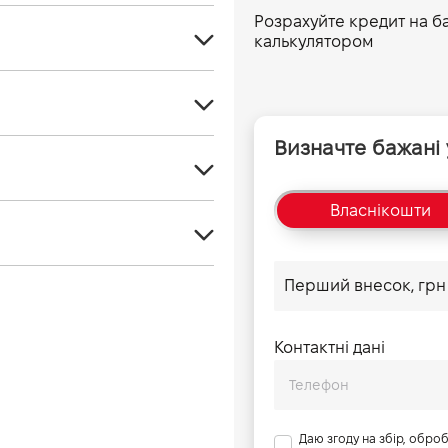
Розрахуйте кредит на б
калькулятором
Седан
4
Визначте бажані
Гібрид
1455
Евро 6
4920
Власні
кошти
Передній
2.5 Hybrid
1840
e-CVT
2487
2825
ісія з електронним
230
5
4.0
Контактні дані
4.0
4.0
Даю згоду на збір, обро