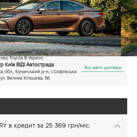
Передній
Потужність 230 к.с.
Показати всі особливості
ер Toyota В Україні:
р Київ ВІДІ Автострада
Всі авто дилера
ка обл., Бучанський р-н, с.Софіївська
ул. Велика Кільцева, 56
Купити Toyota CAMRY в кредит за
25 369 грн/міс.