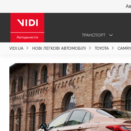
Ав
X
ТРАНСПОРТ
Про компанію
VIDI.UA
НОВІ ЛЕГКОВІ АВТОМОБІЛІ
TOYOTA
CAMR
Акції %
Новини
Політика якості
Вакансії