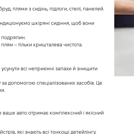
уд, плями з сидінь, підлоги, стелі, панелей.
ндиціонуємо шкіряні сидіння, щоб вони
і подряпин.
 плям – тільки кришталева чистота.
усунути всі неприємні запахи й знищити
 за допомогою спеціалізованих засобів. Це
ми.
 де ваше авто отримає комплексний і якісний
трів, які знають всі тонкощі детейлінгу.