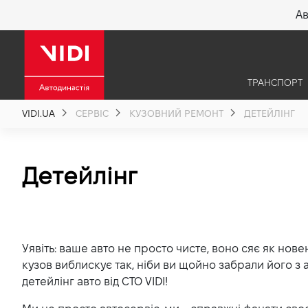
Ав
X
ТРАНСПОРТ
Про компанію
VIDI.UA
СЕРВІС
КУЗОВНИЙ РЕМОНТ
ДЕТЕЙЛІНГ
Акції %
Детейлінг
Новини
Політика якості
Уявіть: ваше авто не просто чисте, воно сяє як нове
кузов виблискує так, ніби ви щойно забрали його з 
Вакансії
детейлінг авто від СТО VIDI!