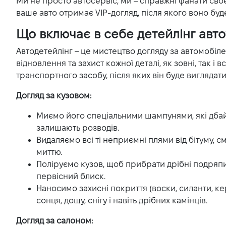
Ми не просто автосервіс, ми – справжні фанати своєї
VIDI Кар'єра
ваше авто отримає VIP-догляд, після якого воно буде
Що включає в себе детейлінг авто
Контакти
Автодетейлінг – це мистецтво догляду за автомобіле
відновлення та захист кожної деталі, як зовні, так і
Підпишись на наш канал та слідкуй за
транспортного засобу, після яких він буде виглядати
акціями, послугами та новинками
Догляд за кузовом:
Миємо його спеціальними шампунями, які дба
залишають розводів.
Видаляємо всі ті неприємні плями від бітуму, с
миттю.
Поліруємо кузов, щоб прибрати дрібні подряпи
первісний блиск.
Наносимо захисні покриття (воски, силанти, ке
сонця, дощу, снігу і навіть дрібних камінців.
Догляд за салоном: