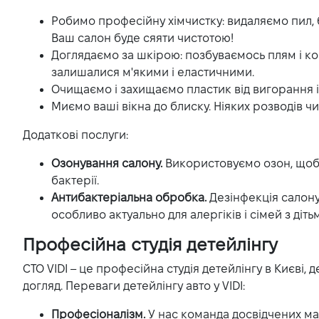
Робимо професійну хімчистку: видаляємо пил, бр
Ваш салон буде сяяти чистотою!
Доглядаємо за шкірою: позбуваємось плям і ко
залишалися м'якими і еластичними.
Очищаємо і захищаємо пластик від вигорання 
Миємо ваші вікна до блиску. Ніяких розводів чи
Додаткові послуги:
Озонування салону.
Використовуємо озон, щоб 
бактерії.
Антибактеріальна обробка.
Дезінфекція салону
особливо актуально для алергіків і сімей з діть
Професійна студія детейлінгу
СТО VIDI – це професійна студія детейлінгу в Києві,
догляд. Переваги детейлінгу авто у VIDI:
Професіоналізм.
У нас команда досвідчених майс