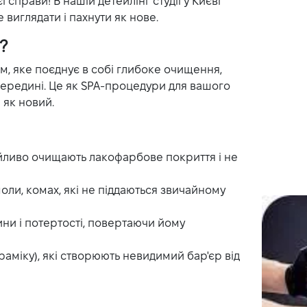
 справи! В нашій детейлінг студії у Києві
 виглядати і пахнути як нове.
?
м, яке поєднує в собі глибоке очищення,
 всередині. Це як SPA-процедури для вашого
 як новий.
йливо очищають лакофарбове покриття і не
моли, комах, які не піддаються звичайному
ни і потертості, повертаючи йому
раміку), які створюють невидимий бар'єр від