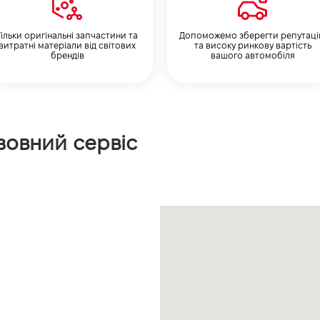
Тільки оригінальні запчастини та
Допоможемо зберегти репутац
витратні матеріали від світових
та високу ринкову вартість
брендів
вашого автомобіля
узовний сервіс