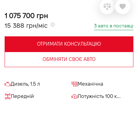
VIDI Кар'єра
1 075 700 грн
15 388 грн/міс
3 авто в поставці
Контакти
ОТРИМАТИ КОНСУЛЬТАЦІЮ
Підпишись на наш канал та слідкуй за
акціями, послугами та новинками
ОБМІНЯТИ СВОЄ АВТО
Дизель, 1.5 л
Механічна
Передній
Потужність 100 к.с.