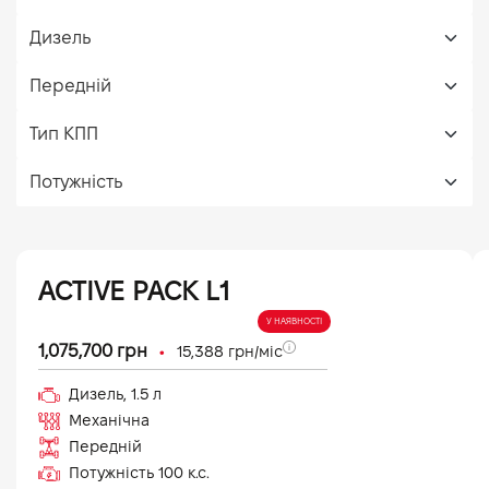
ACTIVE PACK L1
У НАЯВНОСТІ
•
1,075,700
грн
15,388
грн/міс
Дизель
,
1.5
л
Механічна
Передній
Потужність
100
к.с.