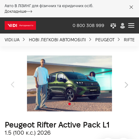
Авто В ЛІЗИНГ для фізичних та юридичних осіб.
X
Докладніше
0 800 308 999
VIDI.UA
НОВІ ЛЕГКОВІ АВТОМОБІЛІ
PEUGEOT
RIFTER
Про компанію
Акції %
Новини
Політика якості
Peugeot Rifter Active Pack L1
Вакансії
1.5 (100 к.с.) 2026