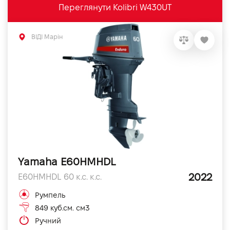
Переглянути Kolibri W430UT
ВІДІ Марін
Yamaha E60HMHDL
2022
E60HMHDL 60 к.с. к.с.
Румпель
849 куб.см. см3
Ручний