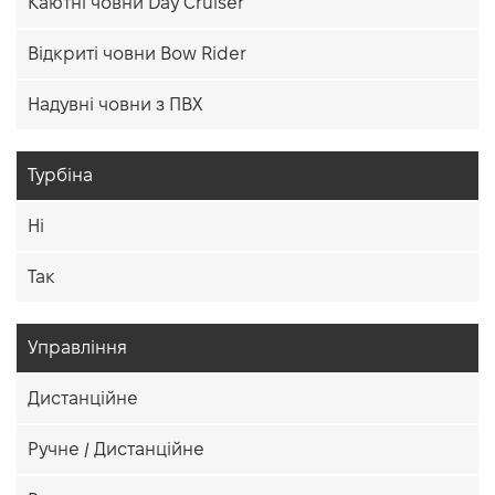
Каютні човни Day Cruiser
Відкриті човни Bow Rider
Надувні човни з ПВХ
Турбіна
Ні
Так
Управління
Дистанційне
Ручне / Дистанційне