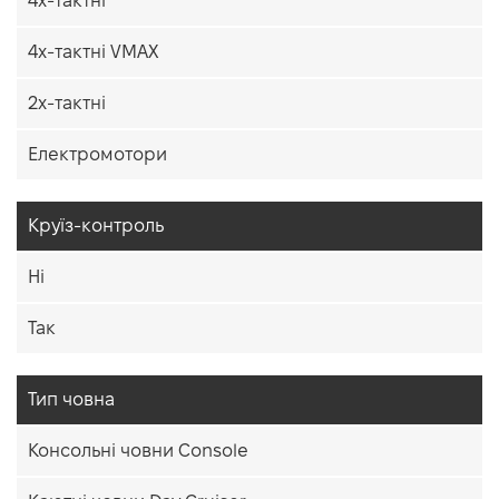
4х-тактні
4х-тактні VMAX
2х-тактні
Електромотори
Круїз-контроль
Ні
Так
Тип човна
Консольні човни Console