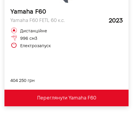
Yamaha F60
2023
Yamaha F60 FETL 60 к.с.
Дистанційне
996 см3
Електрозапуск
404 250 грн
Переглянути Yamaha F60