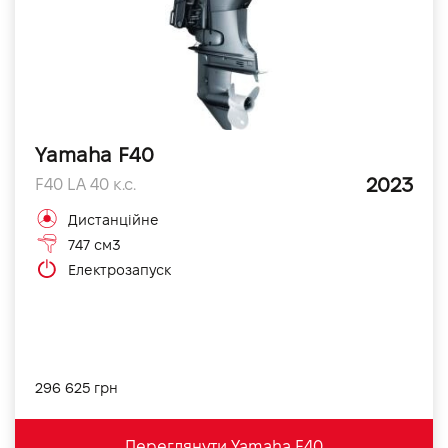
Yamaha F40
2023
F40 LA 40 к.с.
Дистанційне
747 см3
Електрозапуск
296 625 грн
Переглянути Yamaha F40