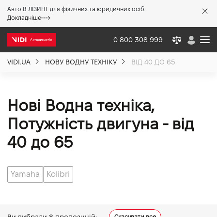
Авто В ЛІЗИНГ для фізичних та юридичних осіб.
X
Докладніше
0 800 308 999
VIDI.UA
НОВУ ВОДНУ ТЕХНІКУ
ВІД 40 ДО 65
Про компанію
Акції %
Нові Водна техніка,
Потужність двигуна - від
Новини
40 до 65
Політика якості
Yamaha
Kolibri
Вакансії
Ви вибрали
8
пропозицій:
Скасувати все