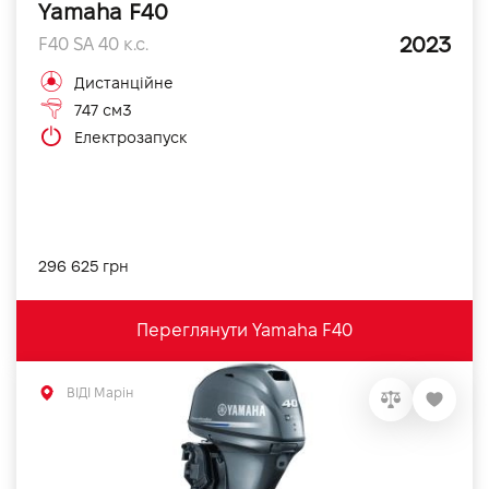
Yamaha F40
2023
F40 SA 40 к.с.
Дистанційне
747 см3
Електрозапуск
296 625 грн
Переглянути Yamaha F40
ВІДІ Марін