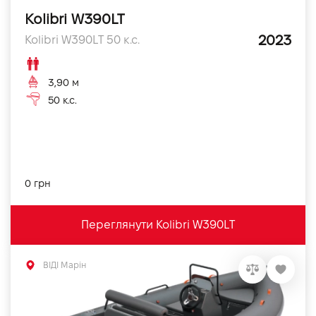
Kolibri W390LT
2023
Kolibri W390LT 50 к.с.
3,90 м
50 к.с.
0 грн
Переглянути Kolibri W390LT
ВІДІ Марін