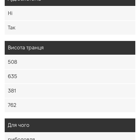
Ні
Так
Висота транця
508
635
381
762
Для чого
риболовля