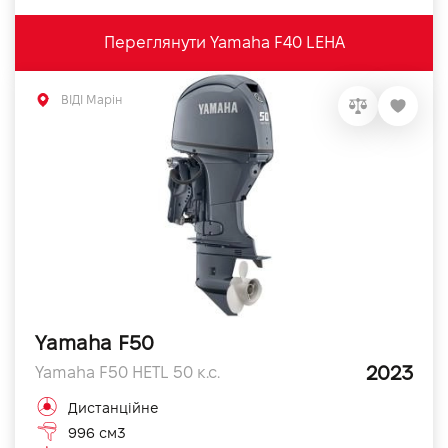
Переглянути Yamaha F40 LEHA
ВІДІ Марін
Yamaha F50
2023
Yamaha F50 HETL 50 к.с.
Дистанційне
996 см3