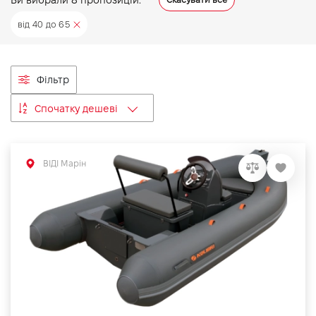
VIDI Кар'єра
від 40 до 65
Контакти
Фільтр
Підпишись на наш канал та слідкуй за
Спочатку дешеві
акціями, послугами та новинками
ВІДІ Марін