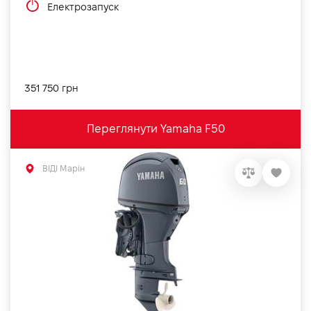
Електрозапуск
351 750 грн
Переглянути Yamaha F50
ВІДІ Марін