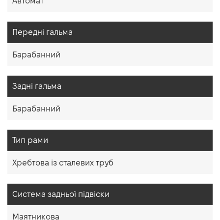
Автомат
Передні гальма
Барабанний
Задні гальма
Барабанний
Тип рами
Хребтова із сталевих труб
Система задньої підвіски
Маятникова