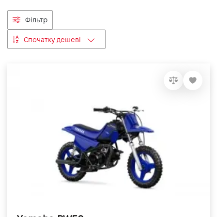
VIDI Кар'єра
Фільтр
Спочатку дешеві
Контакти
Підпишись на наш канал та слідкуй за
акціями, послугами та новинками