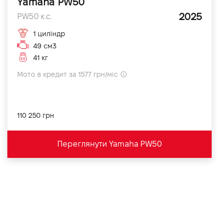
Yamaha PW50
2025
PW50 к.с.
1 циліндр
49 см3
41 кг
Мото в кредит за 1577 грн/міс
110 250 грн
Переглянути Yamaha PW50