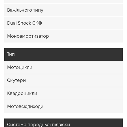
Важільного типу
Dual Shock CK®
Моноамортизатор
Тип
Мотоцикли
Скутери
Квадроцикли
Мотовсюдиходи
Система передньої підвіски