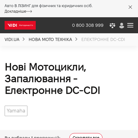
Авто В ЛІЗИНГ для фізичних та юридичних осіб.
X
Докладніше
0 800 308 999
VIDI.UA
НОВА МОТО ТЕХНІКА
ЕЛЕКТРОННЕ DC-CDI
Про компанію
Акції %
Нові Мотоцикли,
Запалювання -
Новини
Електронне DC-CDI
Політика якості
Yamaha
Вакансії
Ви вибрали
1
пропозицій:
Скасувати все