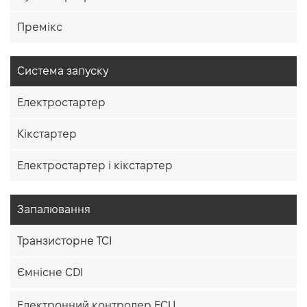
Премікс
Система запуску
Електростартер
Кікстартер
Електростартер і кікстартер
Запалювання
Транзисторне TCI
Ємнісне CDI
Електронний контролер ECU