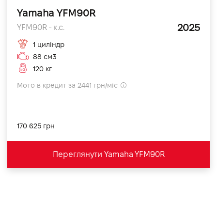
Yamaha YFM90R
2025
YFM90R - к.с.
1 циліндр
88 см3
120 кг
Мото в кредит за 2441 грн/міс
170 625 грн
Переглянути Yamaha YFM90R