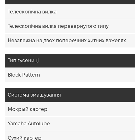
Телескопічна вилка
Телескопічна вилка перевернутого типу
Незалежна на двох поперечних хитних важелях
Тип гусениці
Block Pattern
Система змащування
Мокрый картер
Yamaha Autolube
Сухий картер